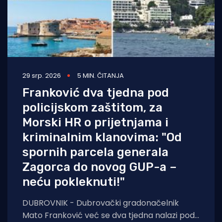
29 srp. 2026
5 MIN. ČITANJA
Franković dva tjedna pod
policijskom zaštitom, za
Morski HR o prijetnjama i
kriminalnim klanovima: "Od
spornih parcela generala
Zagorca do novog GUP-a –
neću pokleknuti!"
DUBROVNIK - Dubrovački gradonačelnik
Mato Franković već se dva tjedna nalazi pod