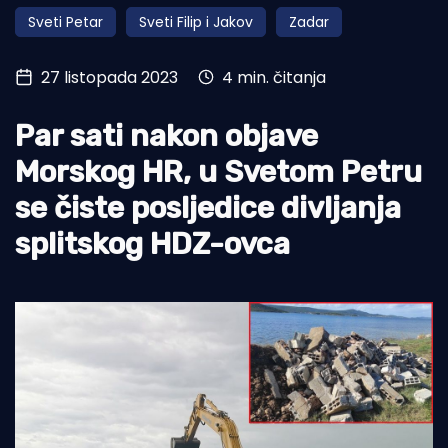
Sveti Petar
Sveti Filip i Jakov
Zadar
Turizam i nautika
Pomorstvo
27 listopada 2023
4 min. čitanja
Ribolov
Par sati nakon objave
Ekologija
Morskog HR, u Svetom Petru
Tradicija i kultura
se čiste posljedice divljanja
splitskog HDZ-ovca