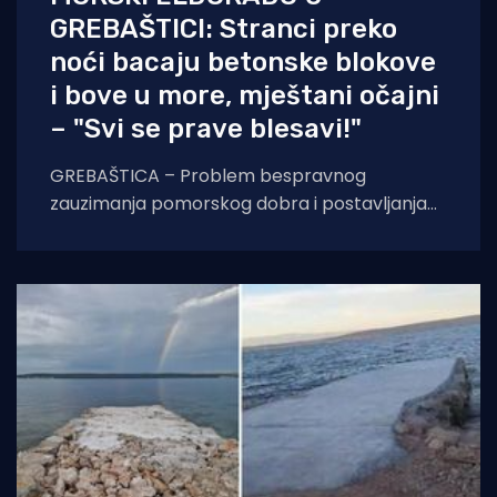
GREBAŠTICI: Stranci preko
noći bacaju betonske blokove
i bove u more, mještani očajni
– "Svi se prave blesavi!"
GREBAŠTICA – Problem bespravnog
zauzimanja pomorskog dobra i postavljanja
ilegalnih bova na hrvatskoj obali iz godine u
godinu poprima sve veće