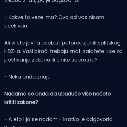
trebao znati, pa je odgovorio:
- Kakve to veze ima? Ovo od vas nisam
očekivao.
Ali vi ste javna osoba i potpredsjenik splitskog
HDZ-a. Vaši birači trebaju znati zalažete li se za
poštivanje zakona ili činite suprotno?
- Neka onda znaju.
Nadamo se onda da ubuduće više nećete
kršiti zakone?
- A eto i ja se nadam - kratko je odgovorio