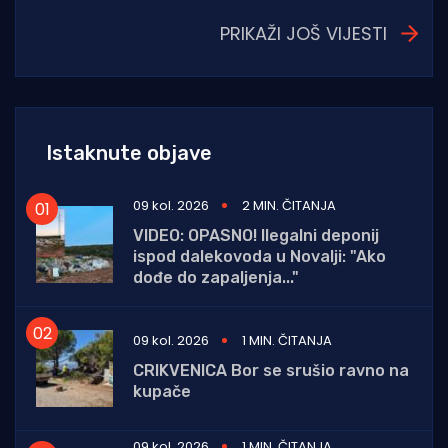
PRIKAŽI JOŠ VIJESTI
Istaknute objave
09 kol. 2026
2 MIN. ČITANJA
VIDEO: OPASNO! Ilegalni deponij
ispod dalekovoda u Novalji: "Ako
dođe do zapaljenja..."
09 kol. 2026
1 MIN. ČITANJA
CRIKVENICA Bor se srušio ravno na
kupače
09 kol. 2026
1 MIN. ČITANJA