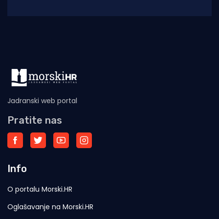
snimku dvojice muškaraca koji karijolama u
more između
Jadranski web portal
Pratite nas
Info
O portalu Morski.HR
Oglašavanje na Morski.HR