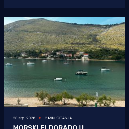
24-satnom policijskom zaštitom zbog
ozbiljnih prijetnji koje je
28 srp. 2026
2 MIN. ČITANJA
MORSKI ELDORADO U