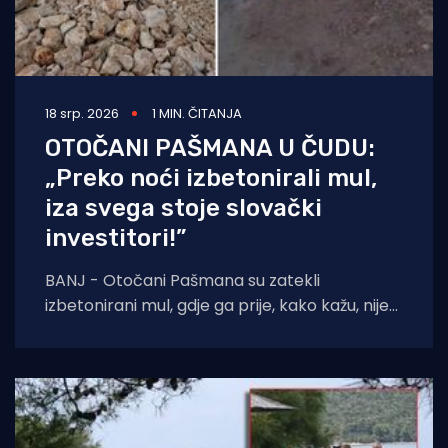
18 srp. 2026
1 MIN. ČITANJA
OTOČANI PAŠMANA U ČUDU:
„Preko noći izbetonirali mul,
iza svega stoje slovački
investitori!”
BANJ - Otočani Pašmana su zatekli
izbetonirani mul, gdje ga prije, kako kažu, nije
ni bilo. Kažu da se to sve