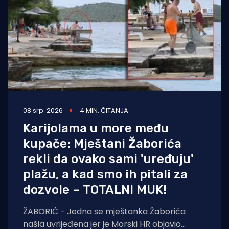
08 srp. 2026
4 MIN. ČITANJA
Karijolama u more među
kupače: Mještani Žaborića
rekli da ovako sami 'uređuju'
plažu, a kad smo ih pitali za
dozvole – TOTALNI MUK!
ŽABORIĆ - Jedna se mještanka Žaborića
našla uvrijeđena jer je Morski HR objavio