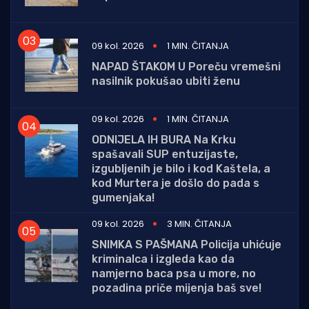
09 kol. 2026
1 MIN. ČITANJA
NAPAD ŠTAKOM U Poreču vremešni
nasilnik pokušao ubiti ženu
09 kol. 2026
1 MIN. ČITANJA
ODNIJELA IH BURA Na Krku
spašavali SUP entuzijaste,
izgubljenih je bilo i kod Kaštela, a
kod Murtera je došlo do pada s
gumenjaka!
09 kol. 2026
3 MIN. ČITANJA
SNIMKA S PAŠMANA Policija uhićuje
kriminalca i izgleda kao da
namjerno baca psa u more, no
pozadina priče mijenja baš sve!