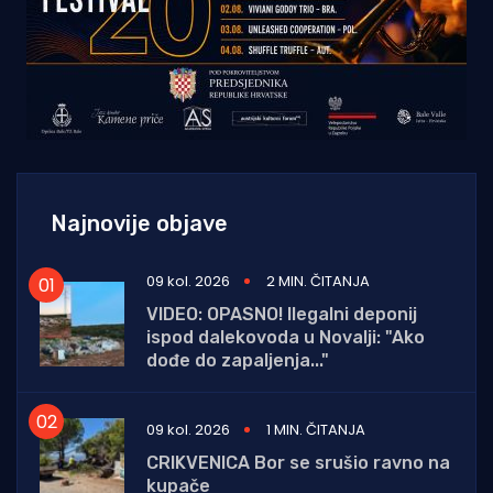
Najnovije objave
09 kol. 2026
2 MIN. ČITANJA
VIDEO: OPASNO! Ilegalni deponij
ispod dalekovoda u Novalji: "Ako
dođe do zapaljenja..."
09 kol. 2026
1 MIN. ČITANJA
CRIKVENICA Bor se srušio ravno na
kupače