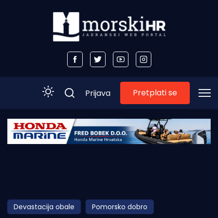
Pretplati se
Prijava
Početna
Morski plus
Morski TV
Obala
Devastacija obale
Pomorsko dobro
Otoci