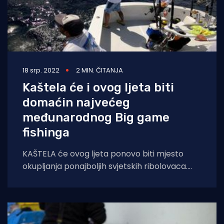
18 srp. 2022
2 MIN. ČITANJA
Kaštela će i ovog ljeta biti
domaćin najvećeg
međunarodnog Big game
fishinga
KAŠTELA će ovog ljeta ponovo biti mjesto
okupljanja ponajboljih svjetskih ribolovaca.
Razlog je najveće hrvatsko međunarodno
natjecanje Big game fishing