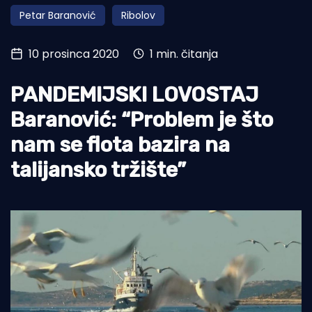
Petar Baranović
Ribolov
Turizam i nautika
Pomorstvo
10 prosinca 2020
1 min. čitanja
Ribolov
PANDEMIJSKI LOVOSTAJ
Ekologija
Baranović: “Problem je što
Tradicija i kultura
nam se flota bazira na
talijansko tržište”