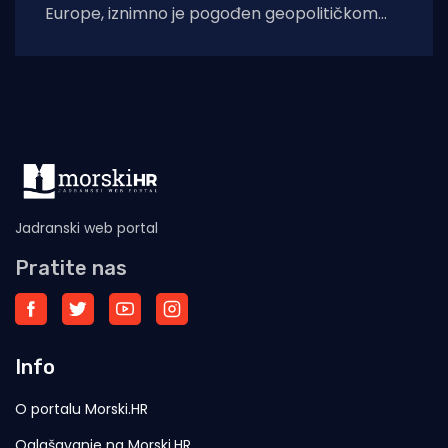
Europe, iznimno je pogođen geopolitičkom
krizom uzrokovanom ratom u Ukrajini. Bilo je
Jadranski web portal
Pratite nas
Info
O portalu Morski.HR
Oglašavanje na Morski.HR