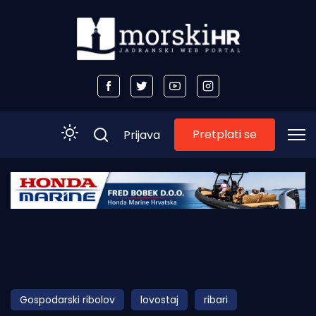
Pretplati se
Prijava
Početna
Morski plus
Morski TV
Obala
Gospodarski ribolov
lovostaj
ribari
Otoci