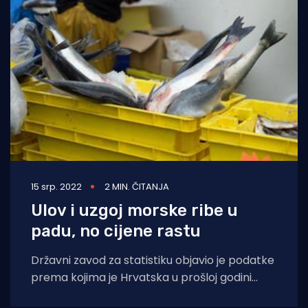
15 srp. 2022
2 MIN. ČITANJA
Ulov i uzgoj morske ribe u
padu, no cijene rastu
Državni zavod za statistiku objavio je podatke
prema kojima je Hrvatska u prošloj godini
smanjila ulov i uzgoj morske ribe