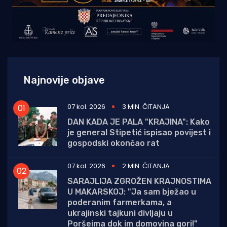
Najnovije objave
07 kol. 2026
3 MIN. ČITANJA
DAN KADA JE PALA "KRAJINA": Kako
je general Stipetić ispisao povijest i
gospodski okončao rat
07 kol. 2026
2 MIN. ČITANJA
SARAJLIJA ZGROŽEN KRAJNOSTIMA
U MAKARSKOJ: "Ja sam bježao u
poderanim farmerkama, a
ukrajinski tajkuni divljaju u
Poršeima dok im domovina gori!"