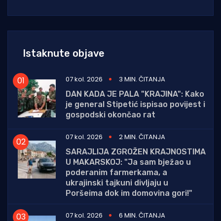
Istaknute objave
07 kol. 2026
3 MIN. ČITANJA
DAN KADA JE PALA "KRAJINA": Kako
je general Stipetić ispisao povijest i
gospodski okončao rat
07 kol. 2026
2 MIN. ČITANJA
SARAJLIJA ZGROŽEN KRAJNOSTIMA
U MAKARSKOJ: "Ja sam bježao u
poderanim farmerkama, a
ukrajinski tajkuni divljaju u
Poršeima dok im domovina gori!"
07 kol. 2026
6 MIN. ČITANJA