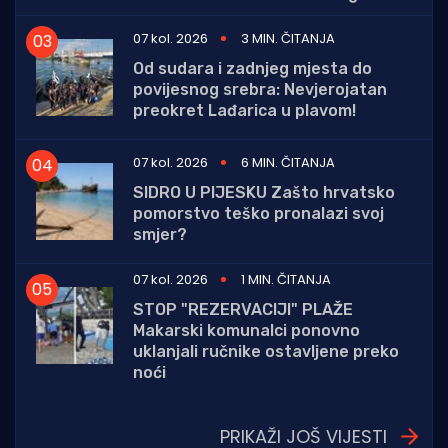
07 kol. 2026
3 MIN. ČITANJA
Od sudara i zadnjeg mjesta do
povijesnog srebra: Nevjerojatan
preokret Lađarica u plavom!
07 kol. 2026
6 MIN. ČITANJA
SIDRO U PIJESKU Zašto hrvatsko
pomorstvo teško pronalazi svoj
smjer?
07 kol. 2026
1 MIN. ČITANJA
STOP "REZERVACIJI" PLAŽE
Makarski komunalci ponovno
uklanjali ručnike ostavljene preko
noći
PRIKAŽI JOŠ VIJESTI