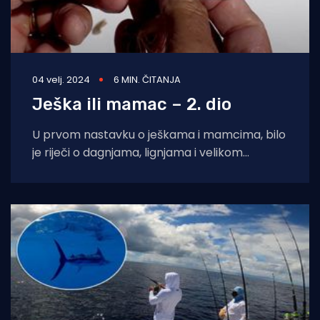
04 velj. 2024
6 MIN. ČITANJA
Ješka ili mamac – 2. dio
U prvom nastavku o ješkama i mamcima, bilo
je riječi o dagnjama, lignjama i velikom
morskom crvu, ali izbora je