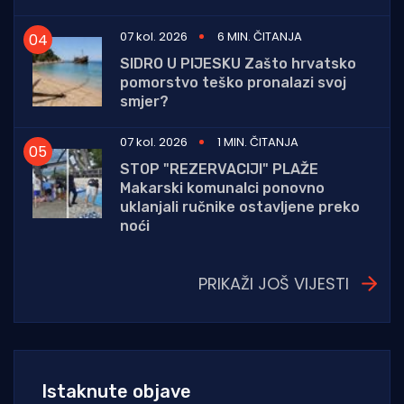
07 kol. 2026
6 MIN. ČITANJA
SIDRO U PIJESKU Zašto hrvatsko
pomorstvo teško pronalazi svoj
smjer?
07 kol. 2026
1 MIN. ČITANJA
STOP "REZERVACIJI" PLAŽE
Makarski komunalci ponovno
uklanjali ručnike ostavljene preko
noći
PRIKAŽI JOŠ VIJESTI
Istaknute objave