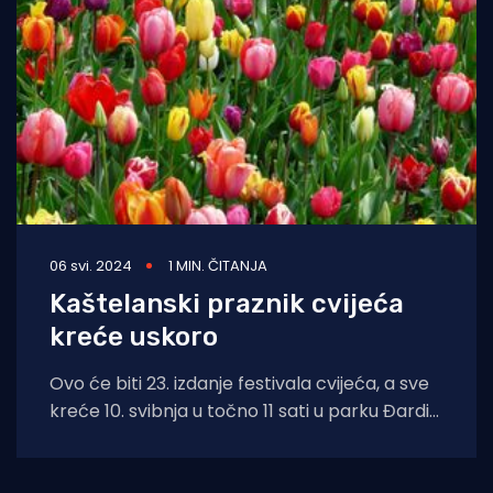
06 svi. 2024
1 MIN. ČITANJA
Kaštelanski praznik cvijeća
kreće uskoro
Ovo će biti 23. izdanje festivala cvijeća, a sve
kreće 10. svibnja u točno 11 sati u parku Đardin
u