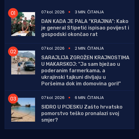
07 kol. 2026
3 MIN. ČITANJA
DAN KADA JE PALA "KRAJINA": Kako
je general Stipetić ispisao povijest i
gospodski okončao rat
07 kol. 2026
2 MIN. ČITANJA
SARAJLIJA ZGROŽEN KRAJNOSTIMA
U MAKARSKOJ: "Ja sam bježao u
poderanim farmerkama, a
ukrajinski tajkuni divljaju u
Poršeima dok im domovina gori!"
07 kol. 2026
6 MIN. ČITANJA
SIDRO U PIJESKU Zašto hrvatsko
pomorstvo teško pronalazi svoj
smjer?