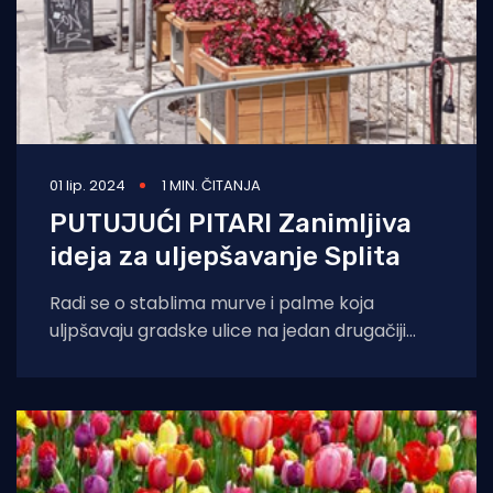
01 lip. 2024
1 MIN. ČITANJA
PUTUJUĆI PITARI Zanimljiva
ideja za uljepšavanje Splita
Radi se o stablima murve i palme koja
uljpšavaju gradske ulice na jedan drugačiji
način. Ovi pitaru su pomični i