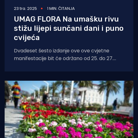
23 tra. 2025
1 MIN. ČITANJA
UMAG FLORA Na umašku rivu
stižu lijepi sunčani dani i puno
cvijeća
Dvadeset šesto izdanje ove ove cvjetne
manifestacije bit će održano od 25. do 27.
travnja 2025. na istoj lokaciji kao