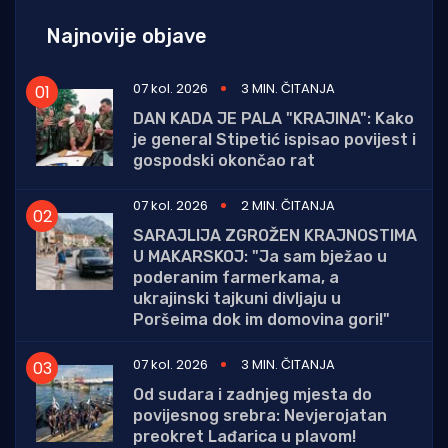
Najnovije objave
07 kol. 2026
3 MIN. ČITANJA
DAN KADA JE PALA "KRAJINA": Kako
je general Stipetić ispisao povijest i
gospodski okončao rat
07 kol. 2026
2 MIN. ČITANJA
SARAJLIJA ZGROŽEN KRAJNOSTIMA
U MAKARSKOJ: "Ja sam bježao u
poderanim farmerkama, a
ukrajinski tajkuni divljaju u
Poršeima dok im domovina gori!"
07 kol. 2026
3 MIN. ČITANJA
Od sudara i zadnjeg mjesta do
povijesnog srebra: Nevjerojatan
preokret Lađarica u plavom!