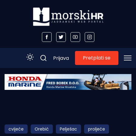
Pretplati se
Prijava
Početna
Morski plus
Morski TV
Obala
cvijeće
Orebić
Pelješac
proljeće
Otoci