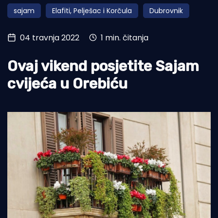
sajam
Elafiti, Pelješac i Korčula
Dubrovnik
Turizam i nautika
Pomorstvo
04 travnja 2022
1 min. čitanja
Ribolov
Ovaj vikend posjetite Sajam
Ekologija
cvijeća u Orebiću
Tradicija i kultura