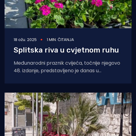
18 ožu. 2025
1 MIN. ČITANJA
Splitska riva u cvjetnom ruhu
Međunarodni praznik cvijeća, točnije njegovo
48. izdanje, predstavljeno je danas u
prostorijama Udruženja obrtnika Split.
Ovogodišnja manifestacija donijela je pravi