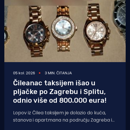
05 kol. 2026
3 MIN. ČITANJA
Čileanac taksijem išao u
pljačke po Zagrebu i Splitu,
odnio više od 800.000 eura!
Lopov iz Čilea taksijem je dolazio do kuća,
stanova i apartmana na području Zagreba i
Splita i počinio znatnu materijalnu