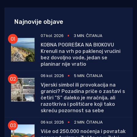
Najnovije objave
07 kol. 2026
3 MIN. ČITANJA
KOBNA POGREŠKA NA BIOKOVU
Krenuli na vrh po paklenoj vrućini
bez dovoljno vode, jedan se
planinar nije vratio
06 kol. 2026
5 MIN. ČITANJA
Vjerski simbol ili provokacija na
granici? Pozadina priče o zastavi s
četiri "S" daleko je mračnija, ali
razotkriva i političare koji tako
skreću pozornost sa sebe
06 kol. 2026
2 MIN. ČITANJA
Više od 250.000 noćenja i povratak