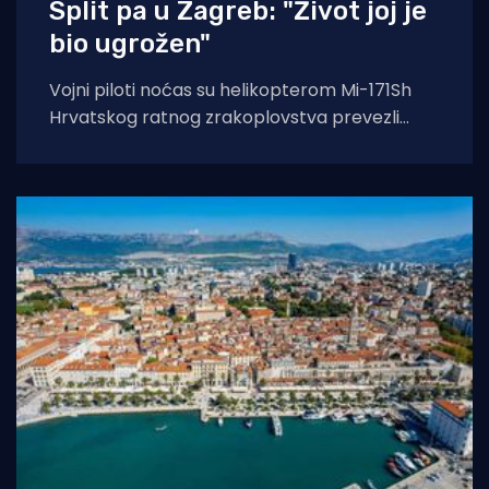
Split pa u Zagreb: "Život joj je
bio ugrožen"
Vojni piloti noćas su helikopterom Mi-171Sh
Hrvatskog ratnog zrakoplovstva prevezli
životno ugroženu stranu državljanku i
medicinski tim iz Opće