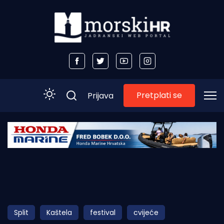
Pretplati se
Prijava
Početna
Morski plus
Morski TV
Obala
Split
Kaštela
festival
cvijeće
Otoci