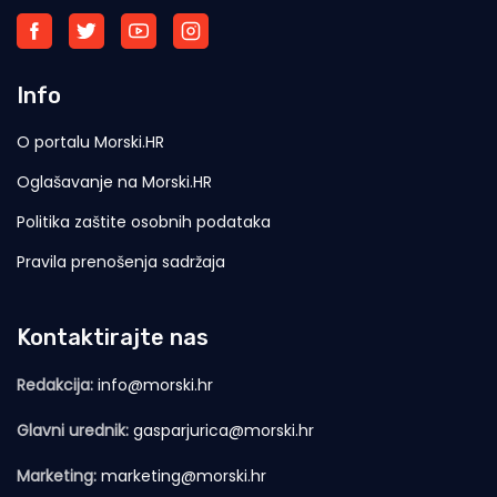
Info
O portalu Morski.HR
Oglašavanje na Morski.HR
Politika zaštite osobnih podataka
Pravila prenošenja sadržaja
Kontaktirajte nas
Redakcija:
info@morski.hr
Glavni urednik:
gasparjurica@morski.hr
Marketing:
marketing@morski.hr