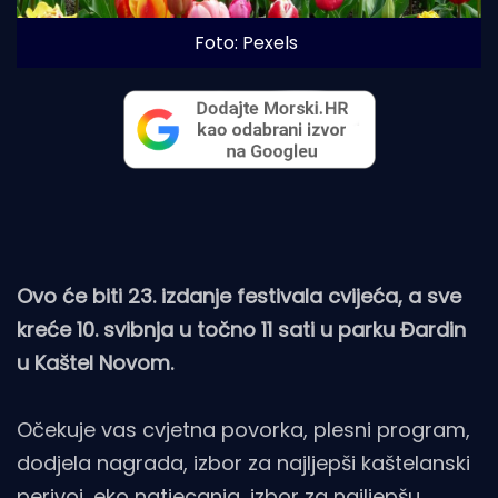
Foto: Pexels
Ovo će biti 23. izdanje festivala cvijeća, a sve
kreće 10. svibnja u točno 11 sati u parku Đardin
u Kaštel Novom.
Očekuje vas cvjetna povorka, plesni program,
dodjela nagrada, izbor za najljepši kaštelanski
perivoj, eko natjecanja, izbor za najljepšu