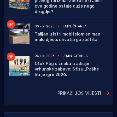
pravog turizma: Zašto se u Jelsi
ove godine ostaje duže nego
drugdje?
06 kol. 2026
1 MIN. ČITANJA
Talijan u Istri mobitelom snimao
malu djecu, uhvatio ga zaštitar
06 kol. 2026
2 MIN. ČITANJA
Otok Pag u znaku tradicije i
vrhunske zabave: Stižu „Paške
litnje igre 2026.”!
PRIKAŽI JOŠ VIJESTI