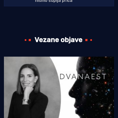
nismo šuplja priča"
Vezane objave