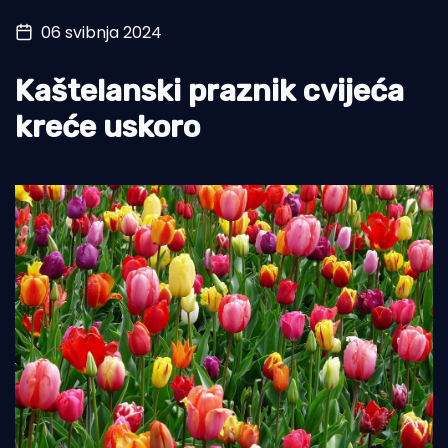
06 svibnja 2024
Turizam i nautika
Pomorstvo
Kaštelanski praznik cvijeća
Ribolov
kreće uskoro
Ekologija
Tradicija i kultura