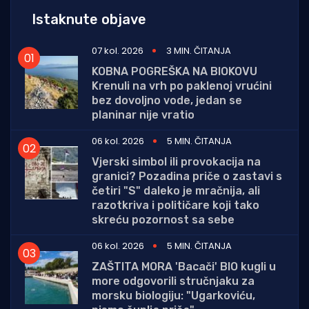
Istaknute objave
07 kol. 2026
3 MIN. ČITANJA
KOBNA POGREŠKA NA BIOKOVU
Krenuli na vrh po paklenoj vrućini
bez dovoljno vode, jedan se
planinar nije vratio
06 kol. 2026
5 MIN. ČITANJA
Vjerski simbol ili provokacija na
granici? Pozadina priče o zastavi s
četiri "S" daleko je mračnija, ali
razotkriva i političare koji tako
skreću pozornost sa sebe
06 kol. 2026
5 MIN. ČITANJA
ZAŠTITA MORA 'Bacači' BIO kugli u
more odgovorili stručnjaku za
morsku biologiju: "Ugarkoviću,