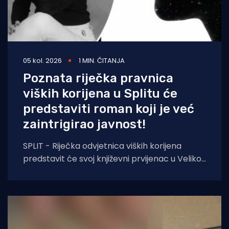
05 kol. 2026
1 MIN. ČITANJA
Poznata riječka pravnica
viških korijena u Splitu će
predstaviti roman koji je već
zaintrigirao javnost!
SPLIT - Riječka odvjetnica viških korijena
predstavit će svoj književni prvijenac u Velikoj
dvorani Gradske knjižnice Marka Marulića u
Splitu, u