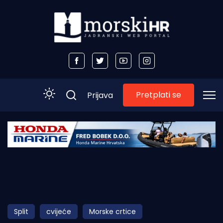
Pretplati se
Prijava
Početna
Morski plus
Morski TV
Obala
Split
cvijeće
Morske crtice
Otoci