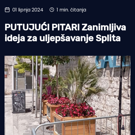
01 lipnja 2024
1 min. čitanja
Turizam i nautika
Pomorstvo
PUTUJUĆI PITARI Zanimljiva
Ribolov
ideja za uljepšavanje Splita
Ekologija
Tradicija i kultura