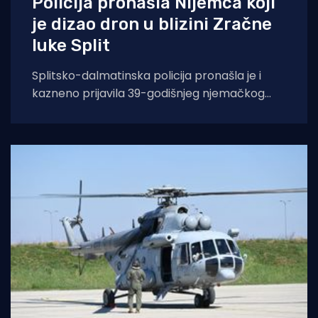
Policija pronašla Nijemca koji
je dizao dron u blizini Zračne
luke Split
Splitsko-dalmatinska policija pronašla je i
kazneno prijavila 39-godišnjeg njemačkog
državljanina osumnjičenog za nedopušteno
upravljanje dronom u zabranjenim zonama