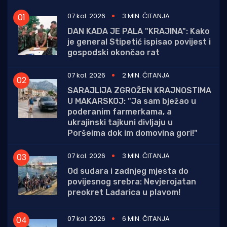
07 kol. 2026
3 MIN. ČITANJA
DAN KADA JE PALA "KRAJINA": Kako
je general Stipetić ispisao povijest i
gospodski okončao rat
07 kol. 2026
2 MIN. ČITANJA
SARAJLIJA ZGROŽEN KRAJNOSTIMA
U MAKARSKOJ: "Ja sam bježao u
poderanim farmerkama, a
ukrajinski tajkuni divljaju u
Poršeima dok im domovina gori!"
07 kol. 2026
3 MIN. ČITANJA
Od sudara i zadnjeg mjesta do
povijesnog srebra: Nevjerojatan
preokret Lađarica u plavom!
07 kol. 2026
6 MIN. ČITANJA