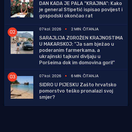
DAN KADA JE PALA "KRAJINA": Kako
je general Stipetić ispisao povijest i
gospodski okončao rat
07 kol. 2026
2 MIN. ČITANJA
SARAJLIJA ZGROŽEN KRAJNOSTIMA
U MAKARSKOJ: "Ja sam bježao u
poderanim farmerkama, a
ukrajinski tajkuni divljaju u
Poršeima dok im domovina gori!"
07 kol. 2026
6 MIN. ČITANJA
SIDRO U PIJESKU Zašto hrvatsko
pomorstvo teško pronalazi svoj
smjer?