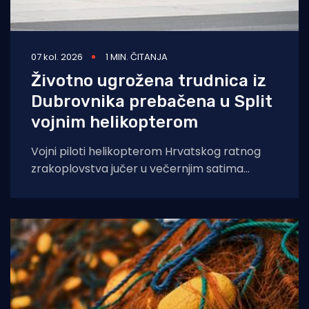
07 kol. 2026
1 MIN. ČITANJA
Životno ugrožena trudnica iz
Dubrovnika prebačena u Split
vojnim helikopterom
Vojni piloti helikopterom Hrvatskog ratnog
zrakoplovstva jučer u večernjim satima
prevezli su životno ugroženu trudnicu iz Opće
bolnice Dubrovnik u