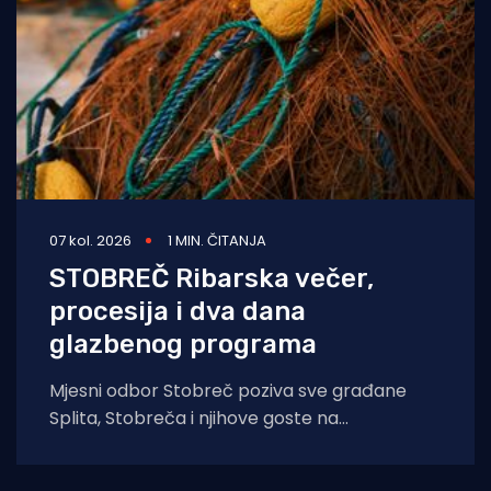
07 kol. 2026
1 MIN. ČITANJA
STOBREČ Ribarska večer,
procesija i dva dana
glazbenog programa
Mjesni odbor Stobreč poziva sve građane
Splita, Stobreča i njihove goste na
tradicionalnu proslavu Ribarske večeri i
blagdana sv. Lovre,