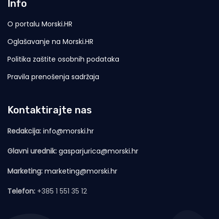
Info
O portalu Morski.HR
Oglašavanje na Morski.HR
Politika zaštite osobnih podataka
Pravila prenošenja sadržaja
Kontaktirajte nas
Redakcija:
info@morski.hr
Glavni urednik:
gasparjurica@morski.hr
Marketing:
marketing@morski.hr
Telefon:
+385 1 551 35 12