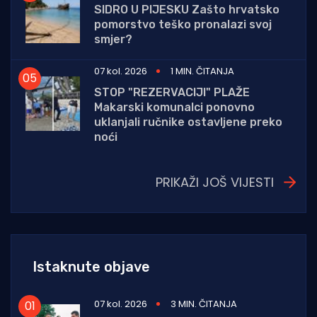
SIDRO U PIJESKU Zašto hrvatsko
pomorstvo teško pronalazi svoj
smjer?
07 kol. 2026
1 MIN. ČITANJA
STOP "REZERVACIJI" PLAŽE
Makarski komunalci ponovno
uklanjali ručnike ostavljene preko
noći
PRIKAŽI JOŠ VIJESTI
Istaknute objave
07 kol. 2026
3 MIN. ČITANJA