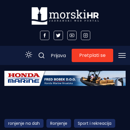
Pretplati se
Prijava
Početna
Morski plus
Morski TV
Obala
ronjenje na dah
Ronjenje
Sport i rekreacija
Otoci