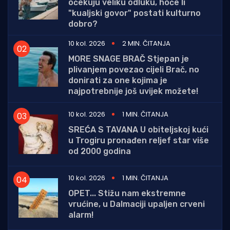
očekuju veliku odluku, hoće li
"kualjski govor" postati kulturno
dobro?
10 kol. 2026
2 MIN. ČITANJA
MORE SNAGE BRAČ Stjepan je
plivanjem povezao cijeli Brač, no
donirati za one kojima je
najpotrebnije još uvijek možete!
10 kol. 2026
1 MIN. ČITANJA
SREĆA S TAVANA U obiteljskoj kući
u Trogiru pronađen reljef star više
od 2000 godina
10 kol. 2026
1 MIN. ČITANJA
OPET... Stižu nam ekstremne
vrućine, u Dalmaciji upaljen crveni
alarm!