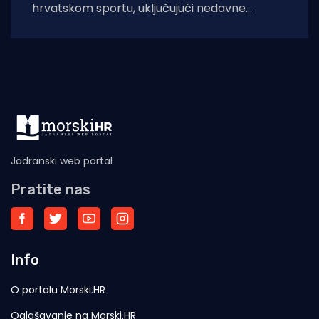
hrvatskom sportu, uključujući nedavne
medijske i institucionalne reakcije na pojedine
slučajeve, odlučili smo javno istupiti
Jadranski web portal
Pratite nas
Info
O portalu Morski.HR
Oglašavanje na Morski.HR