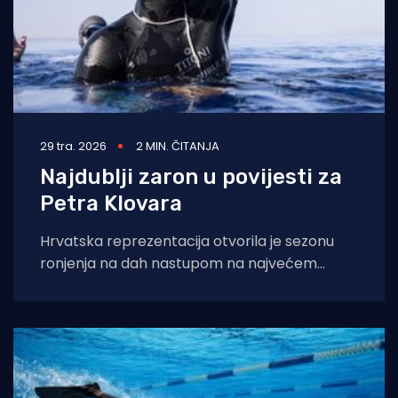
29 tra. 2026
2 MIN. ČITANJA
Najdublji zaron u povijesti za
Petra Klovara
Hrvatska reprezentacija otvorila je sezonu
ronjenja na dah nastupom na najvećem
natjecanju početka sezone, a rezultati nisu
razočarali, upravo suprotno.