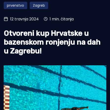
prvenstvo
Zagreb
Turizam i nautika
Pomorstvo
12 travnja 2024
1 min. čitanja
Ribolov
Otvoreni kup Hrvatske u
Ekologija
bazenskom ronjenju na dah
Tradicija i kultura
u Zagrebu!