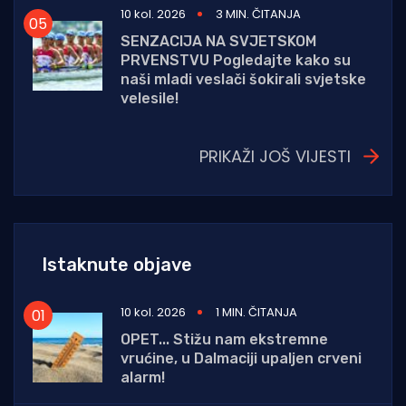
10 kol. 2026
3 MIN. ČITANJA
SENZACIJA NA SVJETSKOM
PRVENSTVU Pogledajte kako su
naši mladi veslači šokirali svjetske
velesile!
PRIKAŽI JOŠ VIJESTI
Istaknute objave
10 kol. 2026
1 MIN. ČITANJA
OPET... Stižu nam ekstremne
vrućine, u Dalmaciji upaljen crveni
alarm!