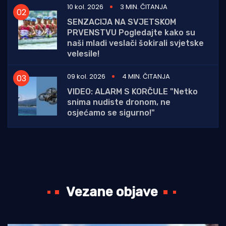
10 kol. 2026
3 MIN. ČITANJA
SENZACIJA NA SVJETSKOM
PRVENSTVU Pogledajte kako su
naši mladi veslači šokirali svjetske
velesile!
09 kol. 2026
4 MIN. ČITANJA
VIDEO: ALARM S KORČULE "Netko
snima nudiste dronom, ne
osjećamo se sigurno!"
Vezane objave