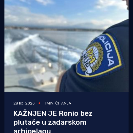
28 lip. 2026
1 MIN. ČITANJA
KAŽNJEN JE Ronio bez
plutače u zadarskom
arhipelagu