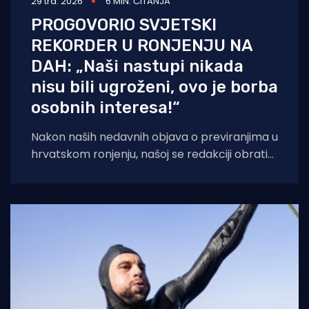
29 tra. 2026
6 MIN. ČITANJA
PROGOVORIO SVJETSKI
REKORDER U RONJENJU NA
DAH: „Naši nastupi nikada
nisu bili ugroženi, ovo je borba
osobnih interesa!“
Nakon naših nedavnih objava o previranjima u
hrvatskom ronjenju, našoj se redakciji obratio
Vitomir Maričić, jedan od najistaknutijih
hrvatskih i