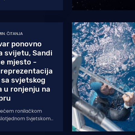
zentativci,
ir Maričić i
a Čelar.
MIN. ČITANJA
var ponovno
a svijetu, Sandi
će mjesto -
reprezentacija
e sa svjetskog
 u ronjenju na
pru
većem ronilačkom
šlotjednom Svjetskom
Cipru, hrvatska
 ponovo je ostvarila