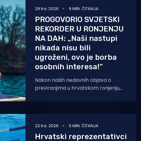
29 tra. 2026
6 MIN. ČITANJA
PROGOVORIO SVJETSKI
REKORDER U RONJENJU
NA DAH: „Naši nastupi
nikada nisu bili
ugroženi, ovo je borba
osobnih interesa!“
Nakon naših nedavnih objava o
previranjima u hrvatskom ronjenju,
našoj se redakciji obratio Vitomir
Maričić, jedan od najistaknutijih
hrvatskih i
22 tra. 2026
5 MIN. ČITANJA
Hrvatski reprezentativci