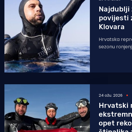
Najdublji
povijesti
Klovara
Hrvatska repre
sezonu ronjen
najvećem nat
sezone, a rezul
upravo suprot
24 ožu. 2026
Hrvatski 
ekstremn
opet reko