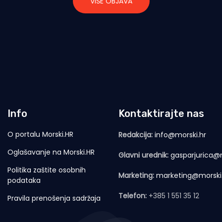
VIŠE OBJAVA
Info
Kontaktirajte nas
O portalu Morski.HR
Redakcija:
info@morski.hr
Oglašavanje na Morski.HR
Glavni urednik:
gasparjurica@m
Politika zaštite osobnih
Marketing:
marketing@morski
podataka
Telefon:
+385 1 551 35 12
Pravila prenošenja sadržaja