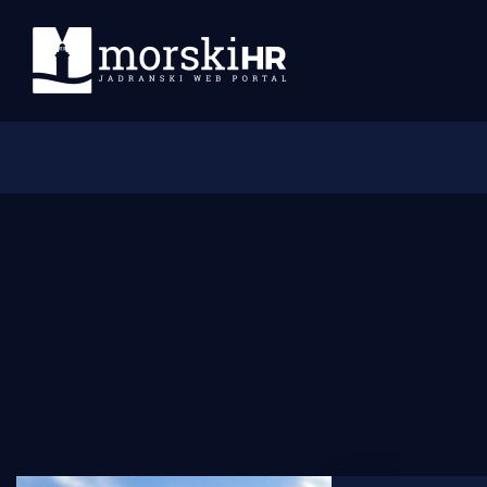
Početna
Morski plus
Morski TV
Obala
Otoci
Turizam i nautika