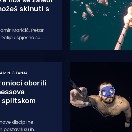
za nos se zaledi
možeš skinuti s
tomir Maričić, Petar
 Delija uspješno su
ateljsku avanturu u
4 MIN. ČITANJA
onioci oborili
nessova
 splitskom
 nove discipline
 postavili su ih