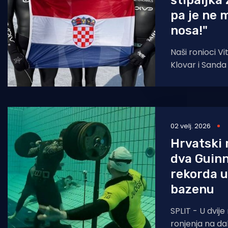
štipaljka 
pa je ne 
nosa!"
Naši ronioci Vi
Klovar i Sanda
završili natjec
Sibiru! Jedino službeno ronilačko
natjecanje
02 velj. 2026
Hrvatski r
dva Guin
rekorda u
bazenu
SPLIT - U dvije
ronjenja na dah