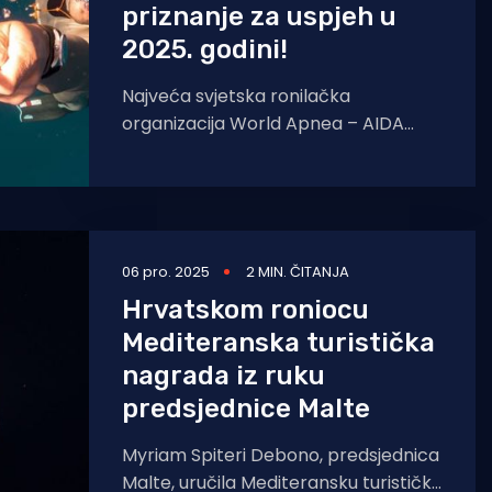
priznanje za uspjeh u
2025. godini!
Najveća svjetska ronilačka
organizacija World Apnea – AIDA
International po prvi puta je uvela
godišnje nagrade za najbolje ronioce
prema međunarodnom
06 pro. 2025
2 MIN. ČITANJA
Hrvatskom roniocu
Mediteranska turistička
nagrada iz ruku
predsjednice Malte
Myriam Spiteri Debono, predsjednica
Malte, uručila Mediteransku turističku