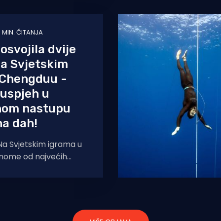
p. U sastavu
 MIN. ČITANJA
osvojila dvije
a Svjetskim
 Chengduu -
 uspjeh u
nom nastupu
na dah!
a Svjetskim igrama u
nome od najvećih
 događaja na svijetu
više od 5.000