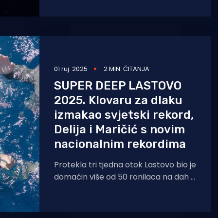
nagradu proslavljenom hrvatskom
roniocu ispred Mediteranske
turističke zaklade. U glavnom gradu
Malte
01 ruj. 2025
2 MIN. ČITANJA
SUPER DEEP LASTOVO
2025. Klovaru za dlaku
izmakao svjetski rekord,
Delija i Maričić s novim
nacionalnim rekordima
Protekla tri tjedna otok Lastovo bio je
domaćin više od 50 ronilaca na dah iz
cijelog svijeta. . Lastovo je već