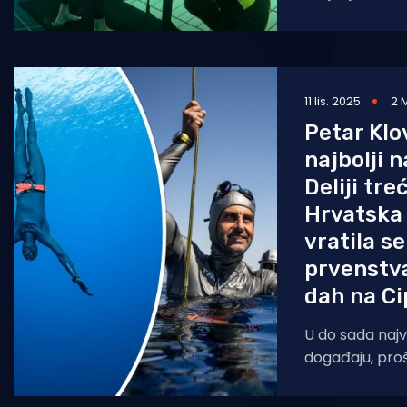
hrvatski repre
Riječanin Vitom
Splićanin Tom
11 lis. 2025
2 
Petar Klo
najbolji n
Deliji tre
Hrvatska 
vratila s
prvenstva
dah na Ci
U do sada naj
događaju, pro
prvenstvu na 
reprezentacija