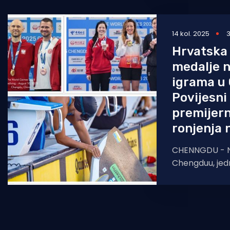
zapažen nastu
14 kol. 2025
3
Hrvatska 
medalje n
igrama u
Povijesni
premijer
ronjenja 
CHENNGDU - N
Chengduu, jed
multisportskih
koji je okupio 