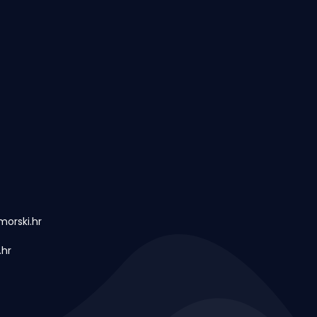
orski.hr
.hr