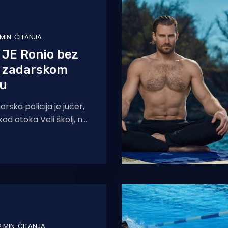
 MIN. ČITANJA
JE Ronio bez
u zadarskom
gu
ska policija je jučer,
 kod otoka Veli školj, na
 oko 100 metara od
2 MIN. ČITANJA