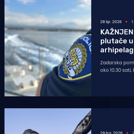
Pomorstvo
Ribolov
28 lip. 2026
1
KAŽNJEN 
Ekologija
plutače 
Tradicija i kultura
arhipela
Zadarska pomor
oko 10.30 sati,
udaljenosti od
29 tra. 2026