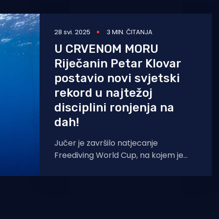
28 svi. 2025
3 MIN. ČITANJA
U CRVENOM MORU
Riječanin Petar Klovar
postavio novi svjetski
rekord u najtežoj
disciplini ronjenja na
dah!
Jučer je završilo natjecanje
Freediving World Cup, na kojem je
26.5.25., sa startom u 11:15 po
lokalnom