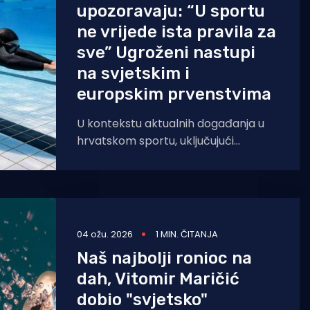
upozoravaju: “U sportu
ne vrijede ista pravila za
sve” Ugroženi nastupi
na svjetskim i
europskim prvenstvima
U kontekstu aktualnih događanja u
hrvatskom sportu, uključujući
nedavne medijske i institucionalne
reakcije na pojedine slučajeve,
odlučili smo javno istupiti
04 ožu. 2026
1 MIN. ČITANJA
Naš najbolji ronioc na
dah, Vitomir Maričić
dobio "svjetsko"