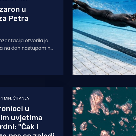
 zaron u
 za Petra
zentacija otvorila je
ja na dah nastupom na
jecanju početka
tati nisu razočarali,
no.
4 MIN. ČITANJA
ronioci u
im uvjetima
rdni: "Čak i