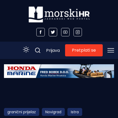
Pretplati se
Prijava
Početna
Morski plus
Morski TV
Obala
granični prijelaz
Novigrad
Istra
Otoci