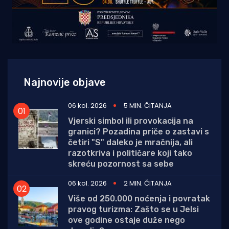
Najnovije objave
06 kol. 2026
5 MIN. ČITANJA
Vjerski simbol ili provokacija na
granici? Pozadina priče o zastavi s
četiri "S" daleko je mračnija, ali
razotkriva i političare koji tako
skreću pozornost sa sebe
06 kol. 2026
2 MIN. ČITANJA
Više od 250.000 noćenja i povratak
pravog turizma: Zašto se u Jelsi
ove godine ostaje duže nego