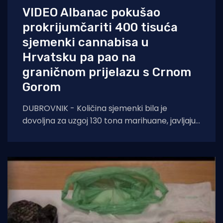
VIDEO Albanac pokušao
prokrijumčariti 400 tisuća
sjemenki cannabisa u
Hrvatsku pa pao na
graničnom prijelazu s Crnom
Gorom
DUBROVNIK - Količina sjemenki bila je
dovoljna za uzgoj 130 tona marihuane, javljaju
iz PU Dubrovačko-neretvanske. Krijumčar je
bio 29-