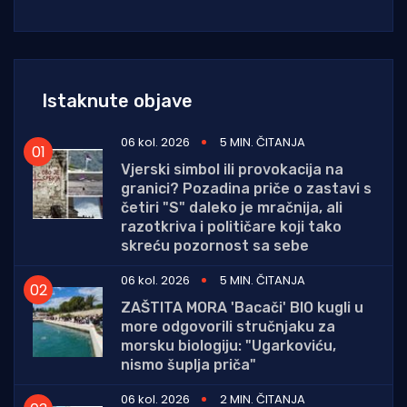
Istaknute objave
06 kol. 2026
5 MIN. ČITANJA
Vjerski simbol ili provokacija na
granici? Pozadina priče o zastavi s
četiri "S" daleko je mračnija, ali
razotkriva i političare koji tako
skreću pozornost sa sebe
06 kol. 2026
5 MIN. ČITANJA
ZAŠTITA MORA 'Bacači' BIO kugli u
more odgovorili stručnjaku za
morsku biologiju: "Ugarkoviću,
nismo šuplja priča"
06 kol. 2026
2 MIN. ČITANJA