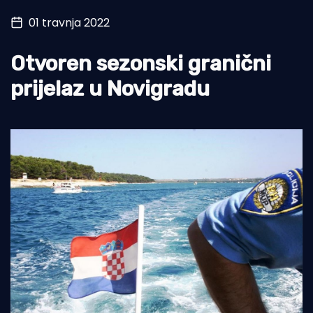
01 travnja 2022
Turizam i nautika
Pomorstvo
Otvoren sezonski granični
Ribolov
prijelaz u Novigradu
Ekologija
Tradicija i kultura