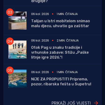
drugdje?
06 kol. 2026
1 MIN. ČITANJA
Talijan u Istri mobitelom snimao
malu djecu, uhvatio ga zaštitar
06 kol. 2026
2 MIN. ČITANJA
Otok Pag u znaku tradicije i
vrhunske zabave: Stižu „Paške
litnje igre 2026.”!
06 kol. 2026
1 MIN. ČITANJA
NIJE ZA PROPUSTITI Priprema,
pozor, ribarska fešta u Supetru!
PRIKAŽI JOŠ VIJESTI