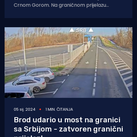
Crnom Gorom. Na graničnom prijelazu
Karasovići, prema izvještaju Hrvatskog
autokluba, na izlaz iz Hrvatske
05 sij. 2024
1 MIN. ČITANJA
Brod udario u most na granici
sa Srbijom - zatvoren granični