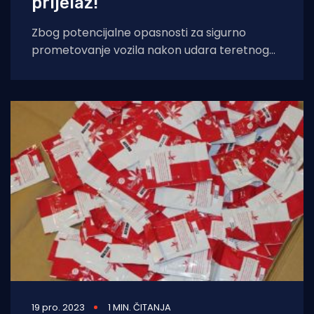
prijelaz!
Zbog potencijalne opasnosti za sigurno
prometovanje vozila nakon udara teretnog
broda u stup cestovnog mosta Ilok-Bačka
Palanka jutros oko
19 pro. 2023
1 MIN. ČITANJA