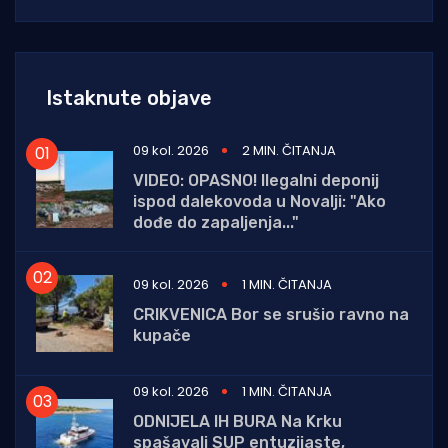
Istaknute objave
09 kol. 2026
2 MIN. ČITANJA
VIDEO: OPASNO! Ilegalni deponij
ispod dalekovoda u Novalji: "Ako
dođe do zapaljenja..."
09 kol. 2026
1 MIN. ČITANJA
CRIKVENICA Bor se srušio ravno na
kupače
09 kol. 2026
1 MIN. ČITANJA
ODNIJELA IH BURA Na Krku
spašavali SUP entuzijaste,