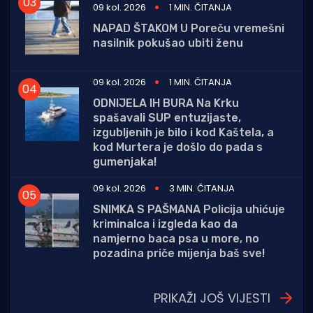
09 kol. 2026
1 MIN. ČITANJA
NAPAD ŠTAKOM U Poreču vremešni
nasilnik pokušao ubiti ženu
09 kol. 2026
1 MIN. ČITANJA
ODNIJELA IH BURA Na Krku
spašavali SUP entuzijaste,
izgubljenih je bilo i kod Kaštela, a
kod Murtera je došlo do pada s
gumenjaka!
09 kol. 2026
3 MIN. ČITANJA
SNIMKA S PAŠMANA Policija uhićuje
kriminalca i izgleda kao da
namjerno baca psa u more, no
pozadina priče mijenja baš sve!
PRIKAŽI JOŠ VIJESTI