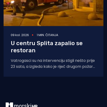
09 kol. 2026
1 MIN. ČITANJA
U centru Splita zapalio se
restoran
Vatrogasci su na intervenciju stigli nešto prije
23 sata, a izgleda kako je riječ drugom požaru
u istom objektu u