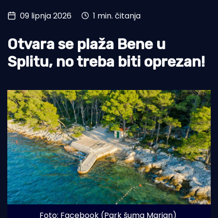
09 lipnja 2026
1 min. čitanja
Turizam i nautika
Pomorstvo
Otvara se plaža Bene u
Ribolov
Splitu, no treba biti oprezan!
Ekologija
Tradicija i kultura
Foto: Facebook (Park šuma Marjan)