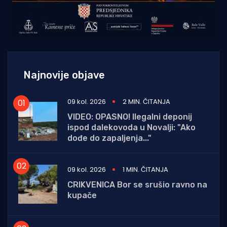
Najnovije objave
09 kol. 2026
2 MIN. ČITANJA
VIDEO: OPASNO! Ilegalni deponij
ispod dalekovoda u Novalji: "Ako
dođe do zapaljenja..."
09 kol. 2026
1 MIN. ČITANJA
CRIKVENICA Bor se srušio ravno na
kupače