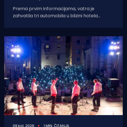
Prema prvim informacijama, vatra je
zahvatila tri automobila u blizini hotela
Medena, dok su okolni borovi nagorjeli. U
cijeloj je
09 kol. 2026
1 MIN. ČITANJA