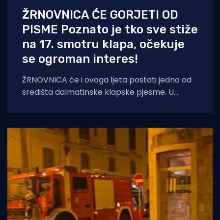
ŽRNOVNICA ĆE GORJETI OD
PISME Poznato je tko sve stiže
na 17. smotru klapa, očekuje
se ogroman interes!
ŽRNOVNICA će i ovoga ljeta postati jedno od
središta dalmatinske klapske pjesme. U
utorak, 11. kolovoza 2026. godine, u čarobnom