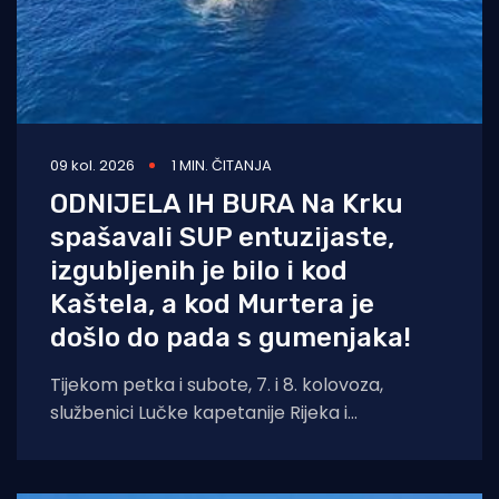
09 kol. 2026
1 MIN. ČITANJA
ODNIJELA IH BURA Na Krku
spašavali SUP entuzijaste,
izgubljenih je bilo i kod
Kaštela, a kod Murtera je
došlo do pada s gumenjaka!
Tijekom petka i subote, 7. i 8. kolovoza,
službenici Lučke kapetanije Rijeka i
pripadajućih ispostava spasili su ukupno četiri
osobe.