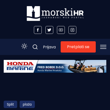
Pretplati se
Prijava
Početna
Morski plus
Morski TV
Obala
Split
plaža
Otoci