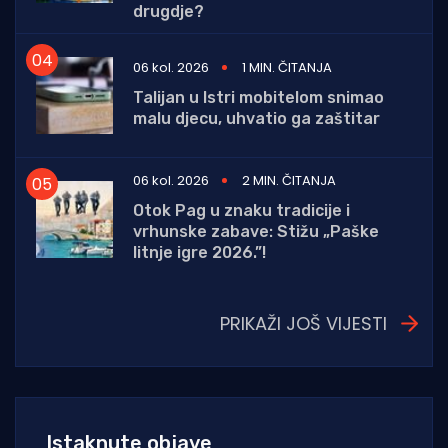
drugdje?
06 kol. 2026
1 MIN. ČITANJA
Talijan u Istri mobitelom snimao
malu djecu, uhvatio ga zaštitar
06 kol. 2026
2 MIN. ČITANJA
Otok Pag u znaku tradicije i
vrhunske zabave: Stižu „Paške
litnje igre 2026.”!
PRIKAŽI JOŠ VIJESTI
Istaknute objave