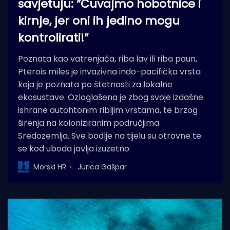
savjetuju: ”Čuvajmo hobotnice i
kirnje, jer oni ih jedino mogu
kontrolirati!”
Poznata kao vatrenjača, riba lav ili riba paun,
Pterois miles je invazivna indo-pacifička vrsta
koja je poznata po štetnosti za lokalne
ekosustave. Ozloglašena je zbog svoje izdašne
ishrane autohtonim ribljim vrstama, te brzog
širenja na koloniziranim područjima
Sredozemlja. Sve bodlje na tijelu su otrovne te
se kod uboda javlja izuzetno
Morski HR
Jurica Gašpar