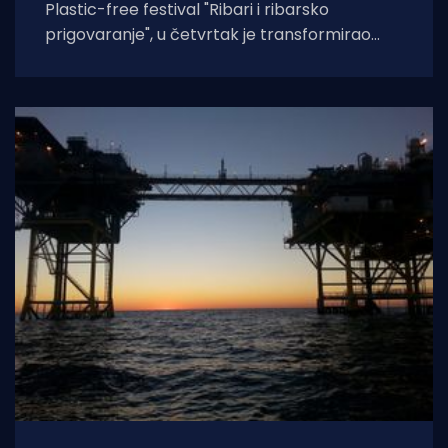
Plastic-free festival "Ribari i ribarsko
prigovaranje", u četvrtak je transformirao
splitsku peškariju u središte održivog
ribarstva, zero-