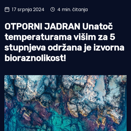
17 srpnja 2024
4 min. čitanja
Turizam i nautika
Pomorstvo
OTPORNI JADRAN Unatoč
Ribolov
temperaturama višim za 5
stupnjeva održana je izvorna
Ekologija
bioraznolikost!
Tradicija i kultura