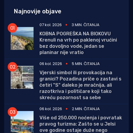
Najnovije objave
07 kol. 2026
3 MIN. ČITANJA
KOBNA POGREŠKA NA BIOKOVU
Krenuli na vrh po paklenoj vrućini
bez dovoljno vode, jedan se
planinar nije vratio
06 kol. 2026
5 MIN. ČITANJA
Vjerski simbol ili provokacija na
granici? Pozadina priče o zastavi s
četiri "S" daleko je mračnija, ali
razotkriva i političare koji tako
skreću pozornost sa sebe
06 kol. 2026
2 MIN. ČITANJA
Više od 250.000 noćenja i povratak
pravog turizma: Zašto se u Jelsi
ove godine ostaje duže nego