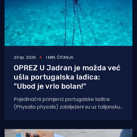
23 lip. 2026
1 MIN. ČITANJA
OPREZ U Jadran je možda već
ušla portugalska lađica:
"Ubod je vrlo bolan!"
Pojedinačni primjerci portugalske lađice
(Physalia physalis) zabilježeni su uz talijansku
obalu Jonskog mora, koje je već relativno
blizu Jadranu pa