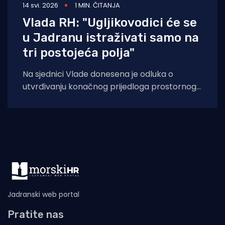
14 svi. 2026
1 MIN. ČITANJA
Vlada RH: "Ugljikovodici će se
u Jadranu istraživati samo na
tri postojeća polja"
Na sjednici Vlade donesena je odluka o
utvrđivanju konačnog prijedloga prostornog
plana isključivoga gospodarskog pojasa
Republike Hrvatske u Jadranskom moru,
Jadranski web portal
Pratite nas