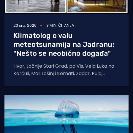
23 srp. 2026
3 MIN. ČITANJA
Klimatolog o valu
meteotsunamija na Jadranu:
"Nešto se neobično događa"
Hvar, točnije Stari Grad, pa Vis, Vela Luka na
Korčuli, Mali Lošinj i Kornati, Zadar, Pula,
poplave, podizanje razine mora