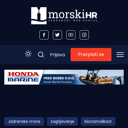
Pretplati se
Prijava
Početna
Morski plus
Morski TV
Obala
Jadransko more
zagrijavanje
bioraznolikost
Otoci