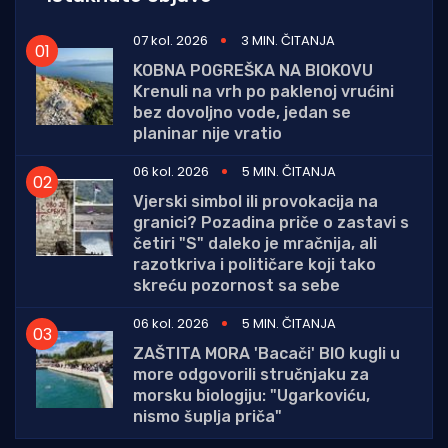
07 kol. 2026
3 MIN. ČITANJA
KOBNA POGREŠKA NA BIOKOVU
Krenuli na vrh po paklenoj vrućini
bez dovoljno vode, jedan se
planinar nije vratio
06 kol. 2026
5 MIN. ČITANJA
Vjerski simbol ili provokacija na
granici? Pozadina priče o zastavi s
četiri "S" daleko je mračnija, ali
razotkriva i političare koji tako
skreću pozornost sa sebe
06 kol. 2026
5 MIN. ČITANJA
ZAŠTITA MORA 'Bacači' BIO kugli u
more odgovorili stručnjaku za
morsku biologiju: "Ugarkoviću,
nismo šuplja priča"