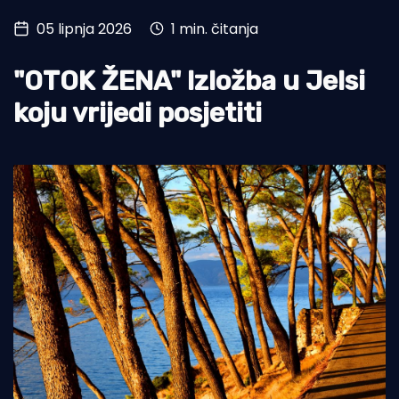
05 lipnja 2026
1 min. čitanja
Turizam i nautika
Pomorstvo
"OTOK ŽENA" Izložba u Jelsi
Ribolov
koju vrijedi posjetiti
Ekologija
Tradicija i kultura