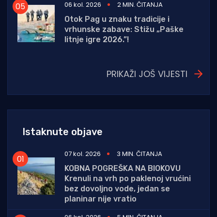
06 kol. 2026
2 MIN. ČITANJA
Otok Pag u znaku tradicije i
vrhunske zabave: Stižu „Paške
litnje igre 2026.”!
PRIKAŽI JOŠ VIJESTI
Istaknute objave
07 kol. 2026
3 MIN. ČITANJA
KOBNA POGREŠKA NA BIOKOVU
Krenuli na vrh po paklenoj vrućini
bez dovoljno vode, jedan se
planinar nije vratio