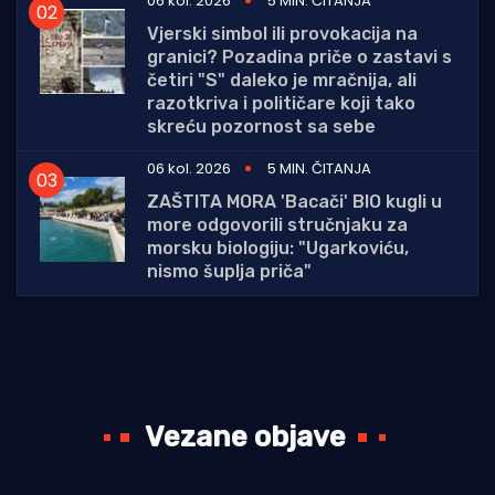
06 kol. 2026
5 MIN. ČITANJA
Vjerski simbol ili provokacija na
granici? Pozadina priče o zastavi s
četiri "S" daleko je mračnija, ali
razotkriva i političare koji tako
skreću pozornost sa sebe
06 kol. 2026
5 MIN. ČITANJA
ZAŠTITA MORA 'Bacači' BIO kugli u
more odgovorili stručnjaku za
morsku biologiju: "Ugarkoviću,
nismo šuplja priča"
Vezane objave