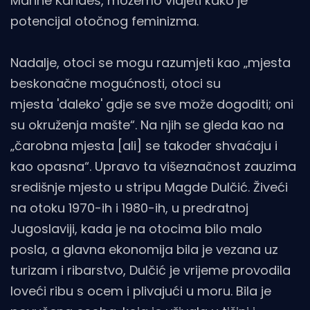
Marine Karides, možemo vidjeti kako je
potencijal otočnog feminizma.
Nadalje, otoci se mogu razumjeti kao „mjesta
beskonačne mogućnosti, otoci su
mjesta 'daleko' gdje se sve može dogoditi; oni
su okruženja mašte“. Na njih se gleda kao na
„čarobna mjesta [ali] se također shvaćaju i
kao opasna“. Upravo ta višeznačnost zauzima
središnje mjesto u stripu Magde Dulčić. Živeći
na otoku 1970-ih i 1980-ih, u predratnoj
Jugoslaviji, kada je na otocima bilo malo
posla, a glavna ekonomija bila je vezana uz
turizam i ribarstvo, Dulčić je vrijeme provodila
loveći ribu s ocem i plivajući u moru. Bila je