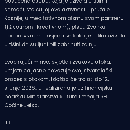
povučena osoba, koja je uživala u tišini i
samoći, što su joj ove aktivnosti i pružale.
Kasnije, u meditativnom pismu svom partneru
(i životnom i kreativnom), piscu Zvonku
Todorovskom, prisjeća se kako je toliko uživala
u tišini da su ljudi bili zabrinuti za nju.
Evocirajući mirise, svjetla i zvukove otoka,
umjetnica jasno povezuje svoj stvaralački
proces s otokom. Izložba će trajati do 12.
srpnja 2026., a realizirana je uz financijsku
podršku Ministarstva kulture i medija RH i
Općine Jelsa.
J.T.