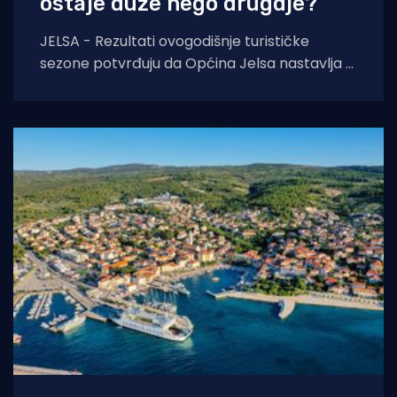
ostaje duže nego drugdje?
JELSA - Rezultati ovogodišnje turističke
sezone potvrđuju da Općina Jelsa nastavlja u
pozitivnom smjeru. Do 1. kolovoza ostvarili
smo 255.585