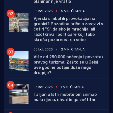
planinar nije vratio
06 kol. 2026
5 MIN. ČITANJA
Vjerski simbol ili provokacija na
granici? Pozadina priče o zastavi s
četiri "S" daleko je mračnija, ali
razotkriva i političare koji tako
skreću pozornost sa sebe
06 kol. 2026
2 MIN. ČITANJA
Više od 250.000 noćenja i povratak
pravog turizma: Zašto se u Jelsi
ove godine ostaje duže nego
drugdje?
06 kol. 2026
1 MIN. ČITANJA
Talijan u Istri mobitelom snimao
malu djecu, uhvatio ga zaštitar