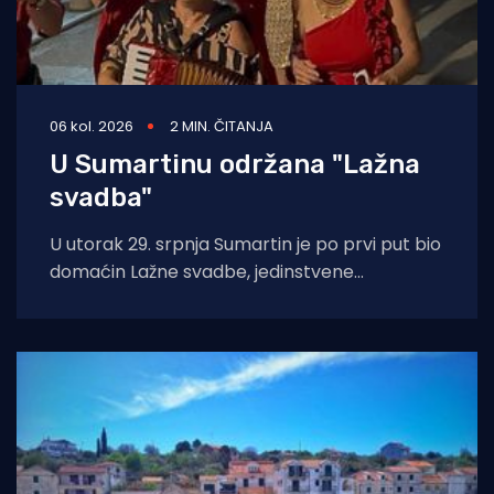
06 kol. 2026
2 MIN. ČITANJA
U Sumartinu održana "Lažna
svadba"
U utorak 29. srpnja Sumartin je po prvi put bio
domaćin Lažne svadbe, jedinstvene
manifestacije u organizaciji Udruge Sv. Martin