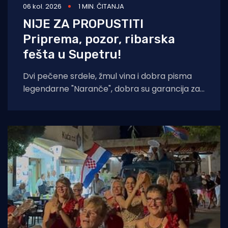
06 kol. 2026
1 MIN. ČITANJA
NIJE ZA PROPUSTITI
Priprema, pozor, ribarska
fešta u Supetru!
Dvi pečene srdele, žmul vina i dobra pisma
legendarne "Naranče", dobra su garancija za
još jednu "NOĆ