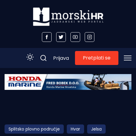
Pretplati se
Prijava
Početna
Morski plus
Morski TV
Obala
Splitsko plovno područje
Hvar
Jelsa
Otoci