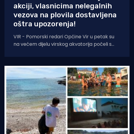
akciji, vlasnicima nelegalnih
vezova na plovila dostavljena
oštra upozorenja!
VIR - Pomorski redari Općine Vir u petak su
na većem dijelu virskog akvatorija počeli s
prvom fazom akcije uklanjanja nelegalnih