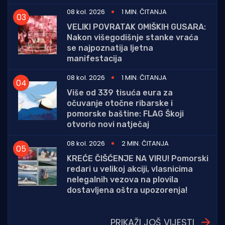
08 kol. 2026
1 MIN. ČITANJA
VELIKI POVRATAK OMIŠKIH GUSARA:
Nakon višegodišnje stanke vraća
se najpoznatija ljetna
manifestacija
08 kol. 2026
1 MIN. ČITANJA
Više od 339 tisuća eura za
očuvanje otočne ribarske i
pomorske baštine: FLAG Škoji
otvorio novi natječaj
08 kol. 2026
2 MIN. ČITANJA
KREĆE ČIŠĆENJE NA VIRU! Pomorski
redari u velikoj akciji, vlasnicima
nelegalnih vezova na plovila
dostavljena oštra upozorenja!
PRIKAŽI JOŠ VIJESTI