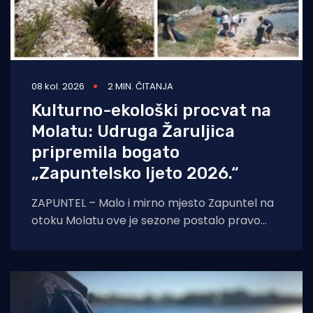
08 kol. 2026
2 MIN. ČITANJA
Kulturno-ekološki procvat na
Molatu: Udruga Žaruljica
pripremila bogato
„Zapuntelsko ljeto 2026.“
ZAPUNTEL – Malo i mirno mjesto Zapuntel na
otoku Molatu ove je sezone postalo pravo
kulturno i edukativno središte otoka
zahvaljujući