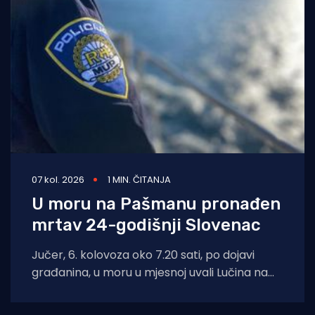
07 kol. 2026
1 MIN. ČITANJA
U moru na Pašmanu pronađen
mrtav 24-godišnji Slovenac
Jučer, 6. kolovoza oko 7.20 sati, po dojavi
građanina, u moru u mjesnoj uvali Lučina na
Pašmanu pronađeno je