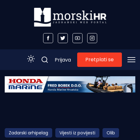
Pretplati se
Prijava
Početna
Morski plus
Morski TV
Obala
Zadarski arhipelag
Vijesti iz povijesti
Olib
Otoci