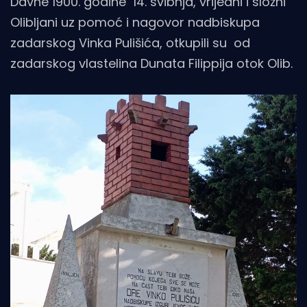
Davne 1900. godine 14. svibnja, vrijedni i složni
Olibljani uz pomoć i nagovor nadbiskupa
zadarskog Vinka Pulišića, otkupili su od
zadarskog vlastelina Dunata Filippija otok Olib.