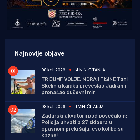
Najnovije objave
08 kol. 2026
4 MIN. ČITANJA
TRIJUMF VOLJE, MORA I TIŠINE Toni
Skelin u kajaku preveslao Jadran i
pronašao duševni mir
08 kol. 2026
1 MIN. ČITANJA
Zadarski akvatorij pod povećalom:
Policija uhvatila 27 skipera u
opasnom prekršaju, evo kolike su
kazne!