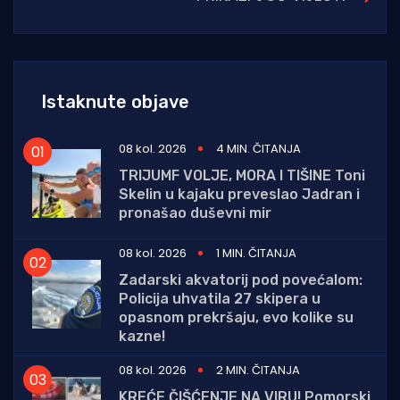
Istaknute objave
08 kol. 2026
4 MIN. ČITANJA
TRIJUMF VOLJE, MORA I TIŠINE Toni
Skelin u kajaku preveslao Jadran i
pronašao duševni mir
08 kol. 2026
1 MIN. ČITANJA
Zadarski akvatorij pod povećalom:
Policija uhvatila 27 skipera u
opasnom prekršaju, evo kolike su
kazne!
08 kol. 2026
2 MIN. ČITANJA
KREĆE ČIŠĆENJE NA VIRU! Pomorski