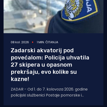
08 kol. 2026
1 MIN. ČITANJA
Zadarski akvatorij pod
povećalom: Policija uhvatila
27 skipera u opasnom
prekršaju, evo kolike su
kazne!
ZADAR - Od 1. do 7. kolovoza 2026. godine
policijski službenici Postaje pomorske i
aerodromske policije Zadar nastavili su s