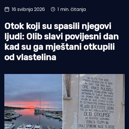
16 svibnja 2026
1 min. čitanja
Turizam i nautika
Pomorstvo
Otok koji su spasili njegovi
Ribolov
ljudi: Olib slavi povijesni dan
kad su ga mještani otkupili
Ekologija
od vlastelina
Tradicija i kultura