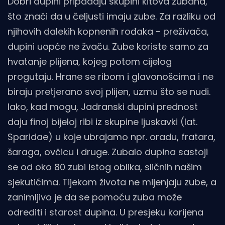
Dobri dupini pripadaju skupini kitova zubana,
što znači da u čeljusti imaju zube. Za razliku od
njihovih dalekih kopnenih rođaka - preživača,
dupini uopće ne žvaču. Zube koriste samo za
hvatanje plijena, kojeg potom cijelog
progutaju. Hrane se ribom i glavonošcima i ne
biraju pretjerano svoj plijen, uzmu što se nudi.
Iako, kad mogu, Jadranski dupini prednost
daju finoj bijeloj ribi iz skupine ljuskavki (lat.
Sparidae) u koje ubrajamo npr. oradu, fratara,
šaraga, ovčicu i druge. Zubalo dupina sastoji
se od oko 80 zubi istog oblika, sličnih našim
sjekutićima. Tijekom života ne mijenjaju zube, a
zanimljivo je da se pomoću zuba može
odrediti i starost dupina. U presjeku korijena