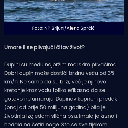
Foto: NP Brijuni/Alena Sprčić
Umore li se plivajući čitav život?
Dupini su među najbržim morskim plivačima.
Dobri dupin može dostići brzinu veću od 35
km/h. Ne samo da su brzi, već je njihovo
kretanje kroz vodu toliko efikasno da se
gotovo ne umaraju. Dupinov kopneni predak
(onaj od prije 50 milijuna godina) bila je
životinja izgledom slična psu. Imala je krzno i
hodala na četiri noge. Što se sve tijekom