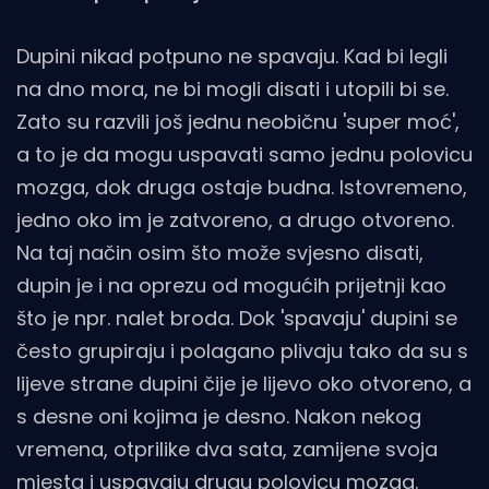
Dupini nikad potpuno ne spavaju. Kad bi legli
na dno mora, ne bi mogli disati i utopili bi se.
Zato su razvili još jednu neobičnu 'super moć',
a to je da mogu uspavati samo jednu polovicu
mozga, dok druga ostaje budna. Istovremeno,
jedno oko im je zatvoreno, a drugo otvoreno.
Na taj način osim što može svjesno disati,
dupin je i na oprezu od mogućih prijetnji kao
što je npr. nalet broda. Dok 'spavaju' dupini se
često grupiraju i polagano plivaju tako da su s
lijeve strane dupini čije je lijevo oko otvoreno, a
s desne oni kojima je desno. Nakon nekog
vremena, otprilike dva sata, zamijene svoja
mjesta i uspavaju drugu polovicu mozga.