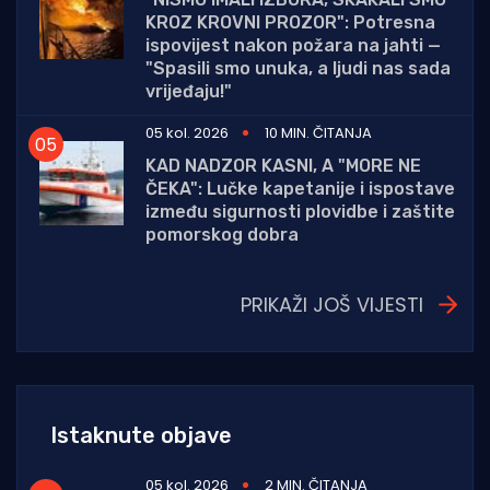
KROZ KROVNI PROZOR": Potresna
ispovijest nakon požara na jahti —
"Spasili smo unuka, a ljudi nas sada
vrijeđaju!"
05 kol. 2026
10 MIN. ČITANJA
KAD NADZOR KASNI, A "MORE NE
ČEKA": Lučke kapetanije i ispostave
između sigurnosti plovidbe i zaštite
pomorskog dobra
PRIKAŽI JOŠ VIJESTI
Istaknute objave
05 kol. 2026
2 MIN. ČITANJA