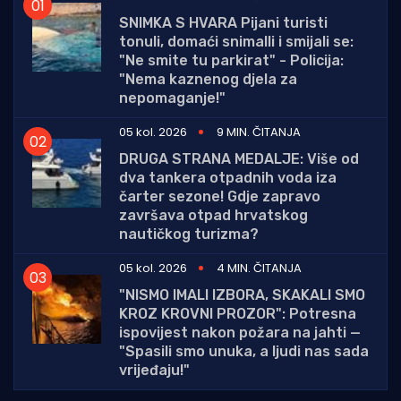
SNIMKA S HVARA Pijani turisti
tonuli, domaći snimalli i smijali se:
"Ne smite tu parkirat" - Policija:
"Nema kaznenog djela za
nepomaganje!"
05 kol. 2026
9 MIN. ČITANJA
DRUGA STRANA MEDALJE: Više od
dva tankera otpadnih voda iza
čarter sezone! Gdje zapravo
završava otpad hrvatskog
nautičkog turizma?
05 kol. 2026
4 MIN. ČITANJA
"NISMO IMALI IZBORA, SKAKALI SMO
KROZ KROVNI PROZOR": Potresna
ispovijest nakon požara na jahti —
"Spasili smo unuka, a ljudi nas sada
vrijeđaju!"