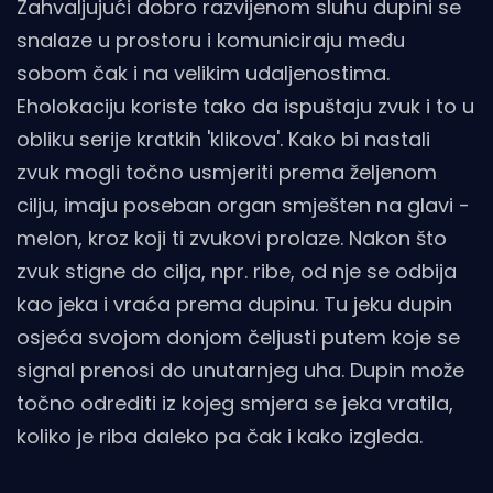
Zahvaljujući dobro razvijenom sluhu dupini se
snalaze u prostoru i komuniciraju među
sobom čak i na velikim udaljenostima.
Eholokaciju koriste tako da ispuštaju zvuk i to u
obliku serije kratkih 'klikova'. Kako bi nastali
zvuk mogli točno usmjeriti prema željenom
cilju, imaju poseban organ smješten na glavi -
melon, kroz koji ti zvukovi prolaze. Nakon što
zvuk stigne do cilja, npr. ribe, od nje se odbija
kao jeka i vraća prema dupinu. Tu jeku dupin
osjeća svojom donjom čeljusti putem koje se
signal prenosi do unutarnjeg uha. Dupin može
točno odrediti iz kojeg smjera se jeka vratila,
koliko je riba daleko pa čak i kako izgleda.