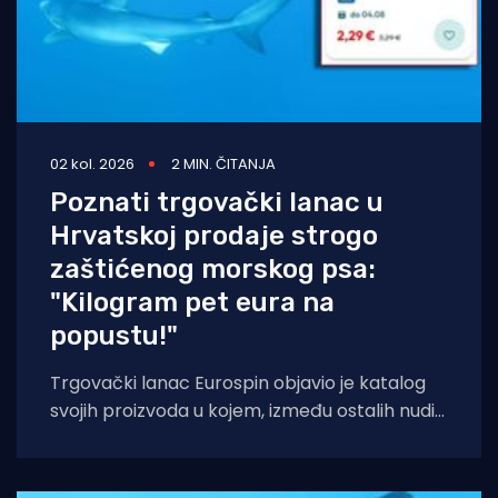
02 kol. 2026
2 MIN. ČITANJA
Poznati trgovački lanac u
Hrvatskoj prodaje strogo
zaštićenog morskog psa:
"Kilogram pet eura na
popustu!"
Trgovački lanac Eurospin objavio je katalog
svojih proizvoda u kojem, između ostalih nudi
filete morskog psa modrulja, koji je u