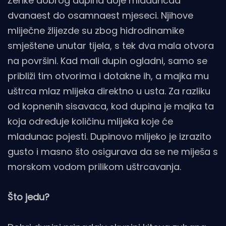
Ženke dobrog dupina doje mladunčad
dvanaest do osamnaest mjeseci. Njihove
mliječne žlijezde su zbog hidrodinamike
smještene unutar tijela, s tek dva mala otvora
na površini. Kad mali dupin ogladni, samo se
približi tim otvorima i dotakne ih, a majka mu
uštrca mlaz mlijeka direktno u usta. Za razliku
od kopnenih sisavaca, kod dupina je majka ta
koja određuje količinu mlijeka koje će
mladunac pojesti. Dupinovo mlijeko je izrazito
gusto i masno što osigurava da se ne miješa s
morskom vodom prilikom uštrcavanja.
Što jedu?