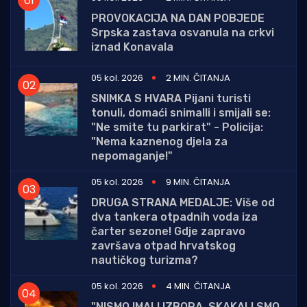
PROVOKACIJA NA DAN POBJEDE
Srpska zastava osvanula na crkvi
iznad Konavala
05 kol. 2026
2 MIN. ČITANJA
SNIMKA S HVARA Pijani turisti
tonuli, domaći snimalli i smijali se:
"Ne smite tu parkirat" - Policija:
"Nema kaznenog djela za
nepomaganje!"
05 kol. 2026
9 MIN. ČITANJA
DRUGA STRANA MEDALJE: Više od
dva tankera otpadnih voda iza
čarter sezone! Gdje zapravo
završava otpad hrvatskog
nautičkog turizma?
05 kol. 2026
4 MIN. ČITANJA
"NISMO IMALI IZBORA, SKAKALI SMO