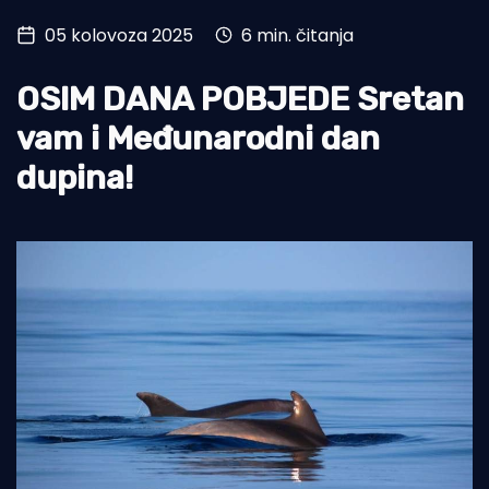
05 kolovoza 2025
6 min. čitanja
Turizam i nautika
Pomorstvo
OSIM DANA POBJEDE Sretan
Ribolov
vam i Međunarodni dan
dupina!
Ekologija
Tradicija i kultura