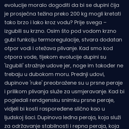
evolucije moralo dogoditi da bi se dupini čija
je prosječna težina preko 200 kg mogli kretati
tako brzo i lako kroz vodu? Prije svega –
izgubili su krzno. Osim što pod vodom krzno
gubi funkciju termoregulacije, stvara dodatan
otpor vodi i otežava plivanje. Kad smo kod
otpora vode, tijekom evolucije dupini su
'izgubili' stražnje udove jer, noge im također ne
trebaju u dubokom moru. Prednji udovi,
dupinove 'ruke' preobražene su u prsne peraje
i prilikom plivanja služe za usmjeravanje. Kad bi
pogledali rendgensku snimku prsne peraje,
vidjeli bi kosti raspoređene slično kao u
ljudskoj šaci. Dupinova leđna peraja, koja služi
za održavanje stabilnosti i repna peraja, koja