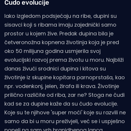
Čudo evolucije
Iako izgledom podsjećaju na ribe, dupini su
sisavci koji s ribama imaju zajednički samo
prostor u kojem žive. Predak dupina bila je
četveronožna kopnena životinja koja je pred
oko 50 milijuna godina usmjerila svoj
evolucijski razvoj prema životu u moru. Najbliži
danas živući srodnici dupina i kitova su
životinje iz skupine kopitara parnoprstaša, kao
npr. vodenkonj, jelen, žirafa ili krava. Životinje
prilično različite od riba, zar ne? Stoga ne čudi
kad se za dupine kaže da su čudo evolucije.
Koje su te njihove 'super moći' koje su razvili ne
samo da bi u moru preživjeli, već se i uspješno
popeli na sam vrh hranidbenog lanca,