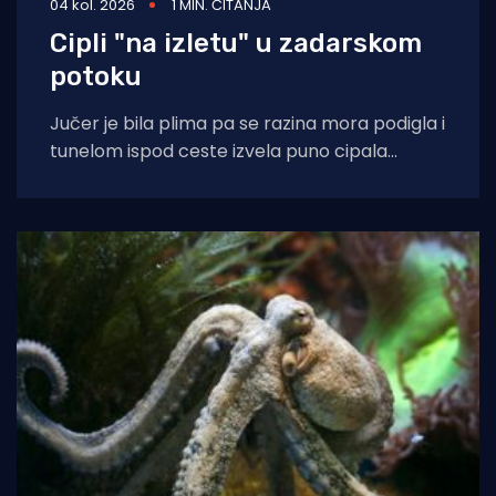
04 kol. 2026
1 MIN. ČITANJA
Cipli "na izletu" u zadarskom
potoku
Jučer je bila plima pa se razina mora podigla i
tunelom ispod ceste izvela puno cipala
balavaca do samog izvora