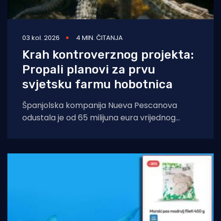
03 kol. 2026
4 MIN. ČITANJA
Krah kontroverznog projekta:
Propali planovi za prvu
svjetsku farmu hobotnica
Španjolska kompanija Nueva Pescanova
odustala je od 65 milijuna eura vrijednog
projekta na Kanarskim otocima. Odluka
dolazi nakon petogodišnje pravne