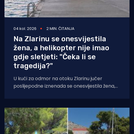
04 kol. 2026
2 MIN. ČITANJA
Na Zlarinu se onesvijestila
žena, a helikopter nije imao
gdje sletjeti: "Čeka li se
tragedija?"
U kući za odmor na otoku Zlarinu jučer
poslijepodne iznenada se onesvijestila žena,
nakon čega je medicinskim helikopterom
prevezena u