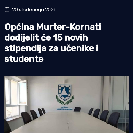
20 studenoga 2025
Turizam i nautika
Pomorstvo
Općina Murter-Kornati
Ribolov
dodijelit će 15 novih
stipendija za učenike i
Ekologija
studente
Tradicija i kultura