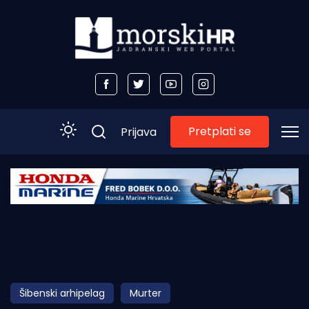
Pretplati se
Prijava
Početna
Morski plus
Morski TV
Obala
Šibenski arhipelag
Murter
Otoci