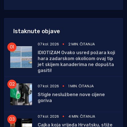
Istaknute objave
07 kol. 2026
2 MIN. ČITANJA
IDIOTIZAM Ovako usred požara koji
hara zadarskom okolicom ovaj tip
jet skijem kanaderima ne dopušta
gasiti!
07 kol. 2026
1 MIN. ČITANJA
Stigle neslužbene nove cijene
goriva
07 kol. 2026
4 MIN. ČITANJA
Cajka koja vrijeđa Hrvatsku, stiže