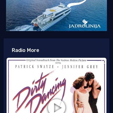
Radio More