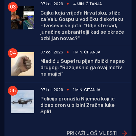
07 kol. 2026
4 MIN. ČITANJA
Cajka koja vrijeđa Hrvatsku, stiže
za Velu Gospu u vodičku diskoteku
- Ivošević se pita: "Gdje ste sad,
junačine zabranitelji kad se okreće
ozbiljan novac?"
07 kol. 2026
1 MIN. ČITANJA
Mladić u Supetru pijan fizički napao
drugog: "Razbjesnio ga ovaj motiv
na majici"
07 kol. 2026
1 MIN. ČITANJA
Policija pronašla Nijemca koji je
dizao dron u blizini Zračne luke
Split
PRIKAŽI JOŠ VIJESTI