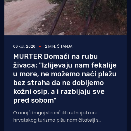
06 kol. 2026
2 MIN. ČITANJA
MURTER Domaći na rubu
živaca: "Izlijevaju nam fekalije
u more, ne možemo naći plažu
bez straha da ne dobijemo
kožni osip, a i razbijaju sve
pred sobom"
O onoj "drugoj strani" iliti ružnoj strani
hrvatskog turizma pišu nam čitatelji s
Murtera koji, kažu, muku muče