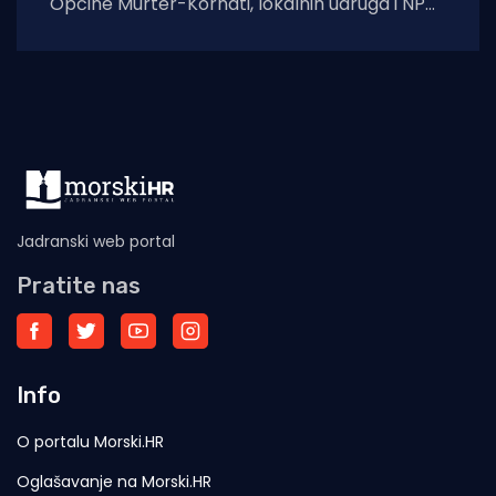
Općine Murter-Kornati, lokalnih udruga i NP
Kornati, napuštenim je životinjama osiguran
novi dom s adekvatnom
Jadranski web portal
Pratite nas
Info
O portalu Morski.HR
Oglašavanje na Morski.HR