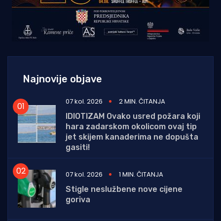
Najnovije objave
07 kol. 2026
2 MIN. ČITANJA
IDIOTIZAM Ovako usred požara koji
hara zadarskom okolicom ovaj tip
jet skijem kanaderima ne dopušta
gasiti!
07 kol. 2026
1 MIN. ČITANJA
Stigle neslužbene nove cijene
goriva