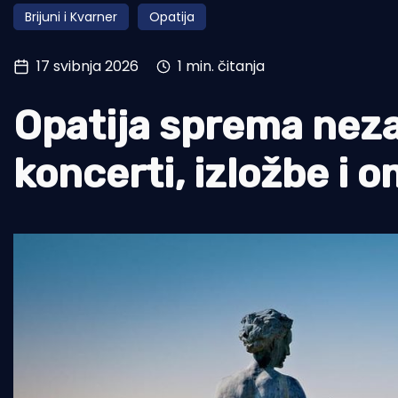
Brijuni i Kvarner
Opatija
Pomorstvo
Ribolov
17 svibnja 2026
1 min. čitanja
Ekologija
Opatija sprema neza
Tradicija i kultura
koncerti, izložbe i 