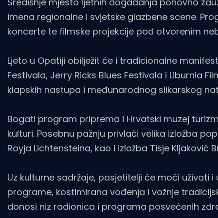
Središnje mjesto ljetnih događanja ponovno zauz
imena regionalne i svjetske glazbene scene. Prog
koncerte te filmske projekcije pod otvorenim n
Ljeto u Opatiji obilježit će i tradicionalne manife
Festivala, Jerry Ricks Blues Festivala i Liburnia 
klapskih nastupa i međunarodnog slikarskog na
Bogati program priprema i Hrvatski muzej turizma,
kulturi. Posebnu pažnju privlači velika izložba 
Royja Lichtensteina, kao i izložba Tisje Kljaković B
Uz kulturne sadržaje, posjetitelji će moći uživati
programe, kostimirana vođenja i vožnje tradicijs
donosi niz radionica i programa posvećenih zdra