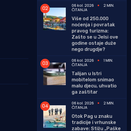
06 kol. 2026
2 MIN.
ČITANJA
Više od 250.000
noćenja i povratak
pravog turizma:
Zašto se u Jelsi ove
godine ostaje duže
nego drugdje?
06 kol. 2026
1 MIN.
ČITANJA
Talijan u Istri
mobitelom snimao
malu djecu, uhvatio
ga zaštitar
06 kol. 2026
2 MIN.
ČITANJA
Otok Pag u znaku
tradicije i vrhunske
zabave: Stižu „Paške