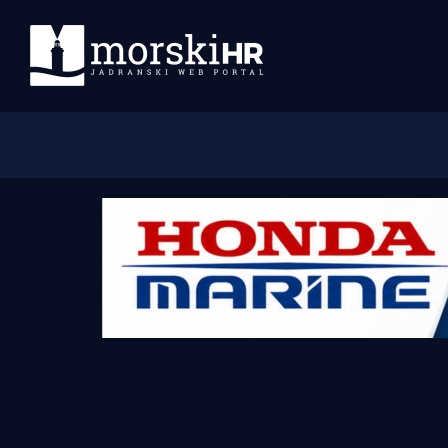
Početna
Morski plus
Morski TV
Obala
Otoci
Turizam i nautika