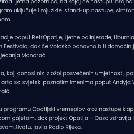
ima Ljetna pozornica, na kojoj će nastupiti brojn
ram uključuje i mjuzikle, stand-up nastupe, simfon
ebom.
stacije poput RetrOpatije, Ljetne balinjerade, Liburni
Film Festivala, dok će Volosko ponovno biti domaćin j
tjecanja Mandrać.
 koji donosi niz izložbi posvećenih umjetnosti, povi
pop arta sa svjetski poznatim imenima poput Andyja 
raić.
 i u programu Opatijski vremeplov kroz nastupe klap
kom gajetom, dok projekt Opatija – Oaza zdravlja 
vom životu, javlja
Radio Rijeka.