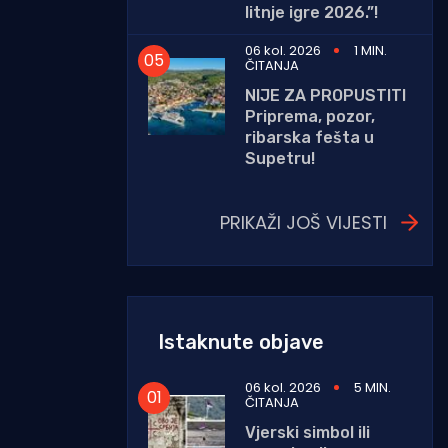
litnje igre 2026.”!
06 kol. 2026
1 MIN.
ČITANJA
NIJE ZA PROPUSTITI
Priprema, pozor,
ribarska fešta u
Supetru!
PRIKAŽI JOŠ VIJESTI
Istaknute objave
06 kol. 2026
5 MIN.
ČITANJA
Vjerski simbol ili