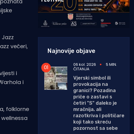
a poznata
ijske
a Jazz
azz večeri,
Najnovije objave
06 kol. 2026
5 MIN.
ČITANJA
jesti i
Vjerski simbol ili
Warhola i
provokacija na
granici? Pozadina
priče o zastavi s
četiri "S" daleko je
a, folklorne
mračnija, ali
razotkriva i političare
i wellnessa
koji tako skreću
pozornost sa sebe