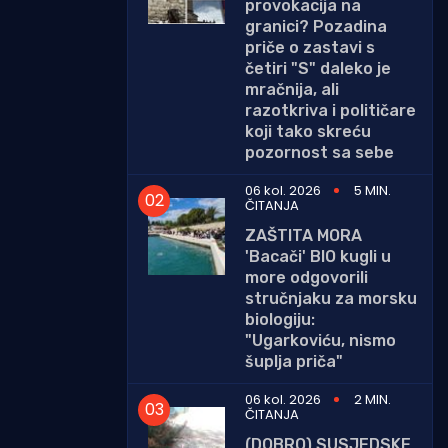
provokacija na
granici? Pozadina
priče o zastavi s
četiri "S" daleko je
mračnija, ali
razotkriva i političare
koji tako skreću
pozornost sa sebe
06 kol. 2026
5 MIN.
ČITANJA
ZAŠTITA MORA
'Bacači' BIO kugli u
more odgovorili
stručnjaku za morsku
biologiju:
"Ugarkoviću, nismo
šuplja priča"
06 kol. 2026
2 MIN.
ČITANJA
(DOBRO) SUSJEDSKE