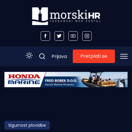
Pretplati se
Prijava
Početna
Morski plus
Morski TV
Obala
Sigurnost plovidbe
Otoci