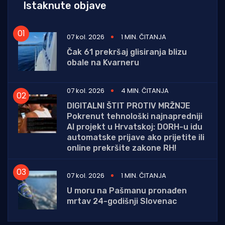
Istaknute objave
07 kol. 2026
1 MIN. ČITANJA
Čak 61 prekršaj glisiranja blizu
obale na Kvarneru
07 kol. 2026
4 MIN. ČITANJA
DIGITALNI ŠTIT PROTIV MRŽNJE
Pokrenut tehnološki najnapredniji
AI projekt u Hrvatskoj: DORH-u idu
automatske prijave ako prijetite ili
online prekršite zakone RH!
07 kol. 2026
1 MIN. ČITANJA
U moru na Pašmanu pronađen
mrtav 24-godišnji Slovenac