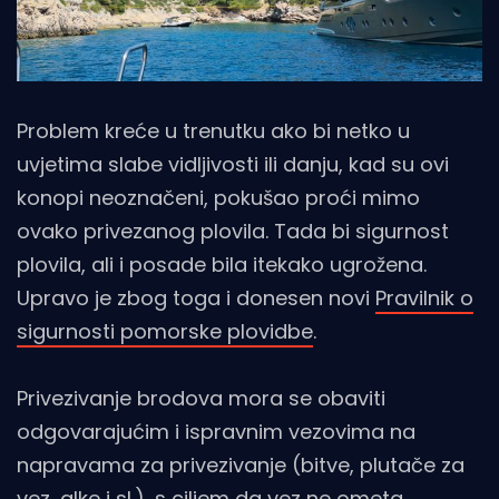
Problem kreće u trenutku ako bi netko u
uvjetima slabe vidljivosti ili danju, kad su ovi
konopi neoznačeni, pokušao proći mimo
ovako privezanog plovila. Tada bi sigurnost
plovila, ali i posade bila itekako ugrožena.
Upravo je zbog toga i donesen novi
Pravilnik o
sigurnosti pomorske plovidbe
.
Privezivanje brodova mora se obaviti
odgovarajućim i ispravnim vezovima na
napravama za privezivanje (bitve, plutače za
vez, alke i sl.), s ciljem da vez ne ometa