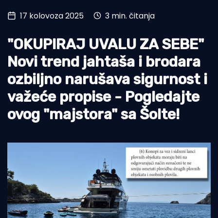
17 kolovoza 2025
3 min. čitanja
Turizam i nautika
Pomorstvo
"OKUPIRAJ UVALU ZA SEBE"
Ribolov
Novi trend jahtaša i brodara
ozbiljno narušava sigurnost i
Ekologija
važeće propise - Pogledajte
Tradicija i kultura
ovog "majstora" sa Šolte!