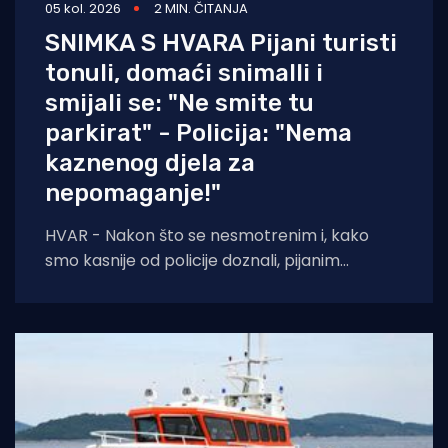
05 kol. 2026
2 MIN. ČITANJA
SNIMKA S HVARA Pijani turisti
tonuli, domaći snimalli i
smijali se: "Ne smite tu
parkirat" - Policija: "Nema
kaznenog djela za
nepomaganje!"
HVAR - Nakon što se nesmotrenim i, kako
smo kasnije od policije doznali, pijanim
turistima potopila brodica, pored njih prošla
je