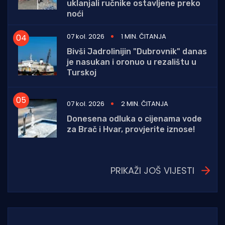
uklanjali ručnike ostavljene preko
noći
07 kol. 2026
1 MIN. ČITANJA
Bivši Jadrolinijin "Dubrovnik" danas
je nasukan i oronuo u rezalištu u
Turskoj
07 kol. 2026
2 MIN. ČITANJA
Donesena odluka o cijenama vode
za Brač i Hvar, provjerite iznose!
PRIKAŽI JOŠ VIJESTI