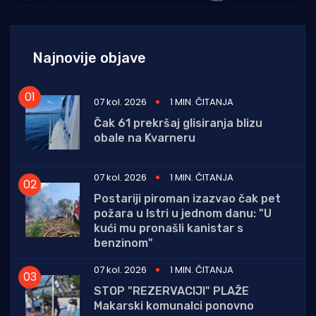
Najnovije objave
07 kol. 2026
1 MIN. ČITANJA
Čak 61 prekršaj glisiranja blizu
obale na Kvarneru
07 kol. 2026
1 MIN. ČITANJA
Postariji piroman izazvao čak pet
požara u Istri u jednom danu: "U
kući mu pronašli kanistar s
benzinom"
07 kol. 2026
1 MIN. ČITANJA
STOP "REZERVACIJI" PLAŽE
Makarski komunalci ponovno