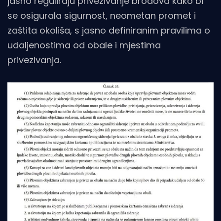
jasno reguliraju privezivanje brodova kako bi
se osigurala sigurnost, neometan promet i
zaštita okoliša, s jasno definiranim pravilima o
udaljenostima od obale i mjestima
privezivanja.