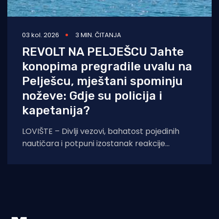
03 kol. 2026
3 MIN. ČITANJA
REVOLT NA PELJEŠCU Jahte
konopima pregradile uvalu na
Pelješcu, mještani spominju
noževe: Gdje su policija i
kapetanija?
LOVIŠTE – Divlji vezovi, bahatost pojedinih
nautičara i potpuni izostanak reakcije
nadležnih službi doveli su situaciju na Pelješcu
do samog ruba