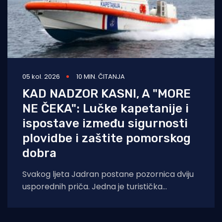
05 kol. 2026
10 MIN. ČITANJA
KAD NADZOR KASNI, A "MORE
NE ČEKA": Lučke kapetanije i
ispostave između sigurnosti
plovidbe i zaštite pomorskog
dobra
Svakog ljeta Jadran postane pozornica dviju
usporednih priča. Jedna je turistička
razglednica – sunce, jedra, jahte, otoci. Druga
je manje vidljiva,