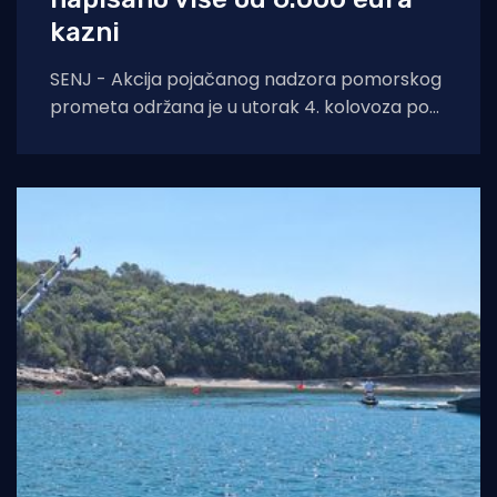
kazni
SENJ - Akcija pojačanog nadzora pomorskog
prometa održana je u utorak 4. kolovoza pod
nazivom „Sigurna plovidba 2026 Senj“, u širem