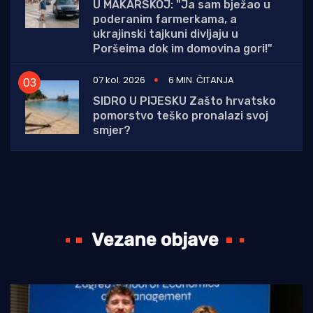
U MAKARSKOJ: "Ja sam bježao u
poderanim farmerkama, a
ukrajinski tajkuni divljaju u
Poršeima dok im domovina gori!"
07 kol. 2026
6 MIN. ČITANJA
SIDRO U PIJESKU Zašto hrvatsko
pomorstvo teško pronalazi svoj
smjer?
Vezane objave