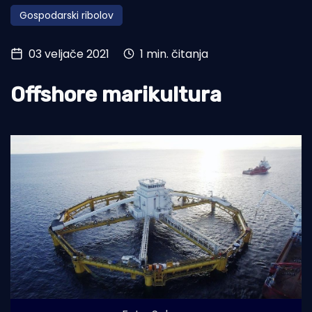
Gospodarski ribolov
Turizam i nautika
Pomorstvo
03 veljače 2021
1 min. čitanja
Ribolov
Offshore marikultura
Ekologija
Tradicija i kultura