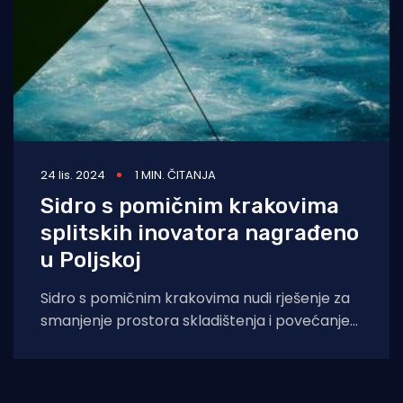
24 lis. 2024
1 MIN. ČITANJA
Sidro s pomičnim krakovima
splitskih inovatora nagrađeno
u Poljskoj
Sidro s pomičnim krakovima nudi rješenje za
smanjenje prostora skladištenja i povećanje
sigurnosti na plovilima. Splitski inovatori Ivica
Pivačić i