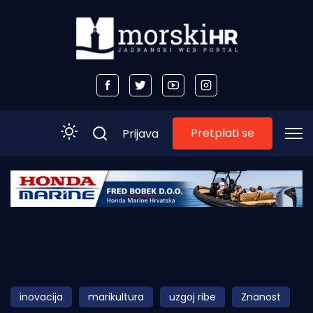
Pretplati se
Prijava
Početna
Morski plus
Morski TV
Obala
inovacija
marikultura
uzgoj ribe
Znanost
Otoci