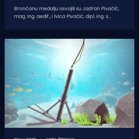
Brončanu medalju osvojili su Jadran Pivačić,
mag. ing. aedif., i Ivica Pivačić, dipl. ing. s
izumom „Sidro s pomičnim krakovima“