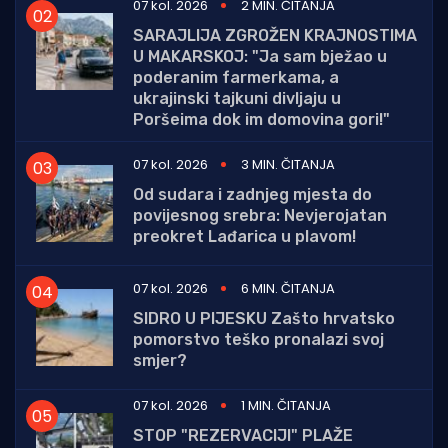
07 kol. 2026
2 MIN. ČITANJA
SARAJLIJA ZGROŽEN KRAJNOSTIMA
U MAKARSKOJ: "Ja sam bježao u
poderanim farmerkama, a
ukrajinski tajkuni divljaju u
Poršeima dok im domovina gori!"
07 kol. 2026
3 MIN. ČITANJA
Od sudara i zadnjeg mjesta do
povijesnog srebra: Nevjerojatan
preokret Lađarica u plavom!
07 kol. 2026
6 MIN. ČITANJA
SIDRO U PIJESKU Zašto hrvatsko
pomorstvo teško pronalazi svoj
smjer?
07 kol. 2026
1 MIN. ČITANJA
STOP "REZERVACIJI" PLAŽE