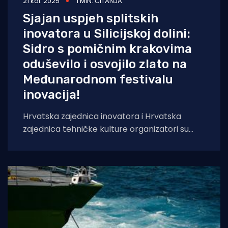
21 kol. 2025
1 MIN. ČITANJA
Sjajan uspjeh splitskih
inovatora u Silicijskoj dolini:
Sidro s pomičnim krakovima
oduševilo i osvojilo zlato na
Međunarodnom festivalu
inovacija!
Hrvatska zajednica inovatora i Hrvatska
zajednica tehničke kulture organizatori su
ovogodišnjeg sudjelovanja hrvatskih
inovatora na prestižnom Međunarodnom
festivalu inovacija (SVIIF)