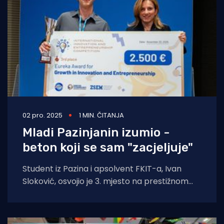
02 pro. 2025
1 MIN. ČITANJA
Mladi Pazinjanin izumio -
beton koji se sam "zacjeljuje"
Student iz Pazina i apsolvent FKIT-a, Ivan
Sloković, osvojio je 3. mjesto na prestižnom
međunarodnom natjecanju Eureka IIEC 2025.