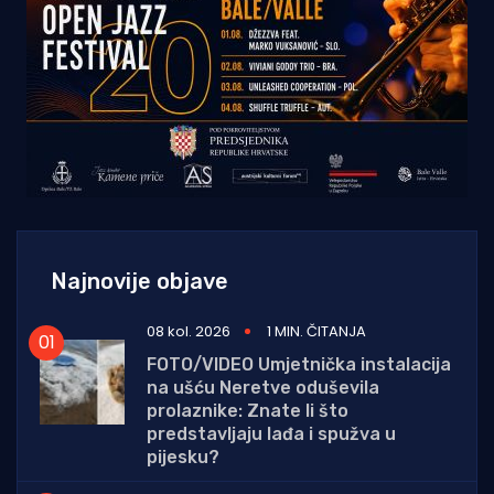
Najnovije objave
08 kol. 2026
1 MIN. ČITANJA
FOTO/VIDEO Umjetnička instalacija
na ušću Neretve oduševila
prolaznike: Znate li što
predstavljaju lađa i spužva u
pijesku?