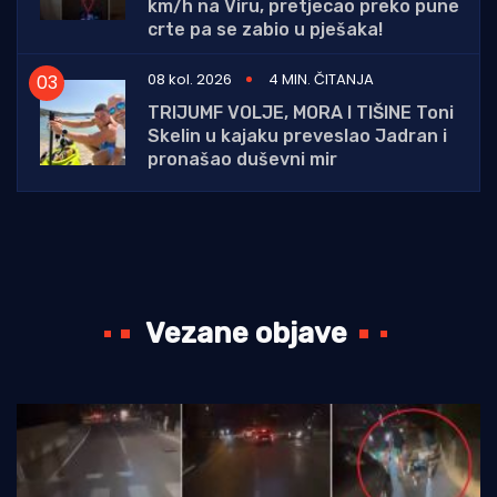
km/h na Viru, pretjecao preko pune
crte pa se zabio u pješaka!
08 kol. 2026
4 MIN. ČITANJA
TRIJUMF VOLJE, MORA I TIŠINE Toni
Skelin u kajaku preveslao Jadran i
pronašao duševni mir
Vezane objave