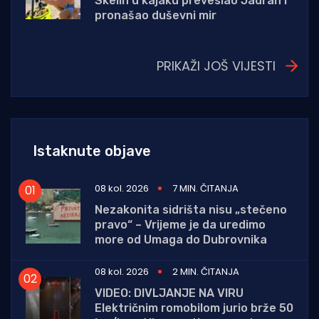
Skelin u kajaku preveslao Jadran i
pronašao duševni mir
PRIKAŽI JOŠ VIJESTI
Istaknute objave
08 kol. 2026
7 MIN. ČITANJA
Nezakonita sidrišta nisu „stečeno
pravo“ – Vrijeme je da uredimo
more od Umaga do Dubrovnika
08 kol. 2026
2 MIN. ČITANJA
VIDEO: DIVLJANJE NA VIRU
Električnim romobilom jurio brže 50