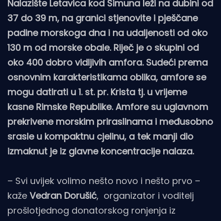
Nalazište Letavica kod Šimuna leži na dubini od
37 do 39 m, na granici stjenovite i pješčane
padine morskoga dna i na udaljenosti od oko
130 m od morske obale. Riječ je o skupini od
oko 400 dobro vidljivih amfora. Sudeći prema
osnovnim karakteristikama oblika, amfore se
mogu datirati u 1. st. pr. Krista tj. u vrijeme
kasne Rimske Republike. Amfore su uglavnom
prekrivene morskim priraslinama i međusobno
srasle u kompaktnu cjelinu, a tek manji dio
izmaknut je iz glavne koncentracije nalaza.
– Svi uvijek volimo nešto novo i nešto prvo –
kaže
Vedran Dorušić
, organizator i voditelj
prošlotjednog donatorskog ronjenja iz