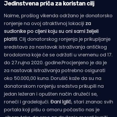
Jedinstvena priča za koristan cilj
Naime, prošlog vikenda održano je donatorsko
ronjenje na ovoj atraktivnoj lokaciji
za
sudionike po cijeni koju su oni sami željeli
platiti
. Cilj donatorskog ronjenja je prikupljanje
sredstava za nastavak istraživanja antičkog
brodoloma koje će se održati u vremenu od 17.
do 27.rujna 2020. godine.Procjenjeno je da je
za nastavak istraživanja potrebno osigurati
oko 50.000,00 kuna. Dorušić kaže da su na
donatorskom ronjenju sredstva prikupili na
jedan ležeran i opušten način družeći se,
roneći i gradelajući.
Đani Iglić
, stari znanac svih
portala koji pišu o omoru počastio nas je