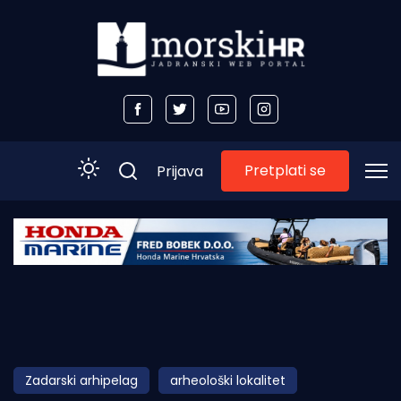
Pretplati se
Prijava
Početna
Morski plus
Morski TV
Obala
Zadarski arhipelag
arheološki lokalitet
Otoci