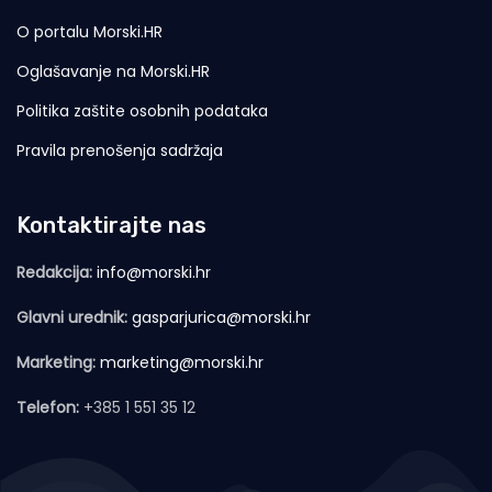
O portalu Morski.HR
Oglašavanje na Morski.HR
Politika zaštite osobnih podataka
Pravila prenošenja sadržaja
Kontaktirajte nas
Redakcija:
info@morski.hr
Glavni urednik:
gasparjurica@morski.hr
Marketing:
marketing@morski.hr
Telefon:
+385 1 551 35 12