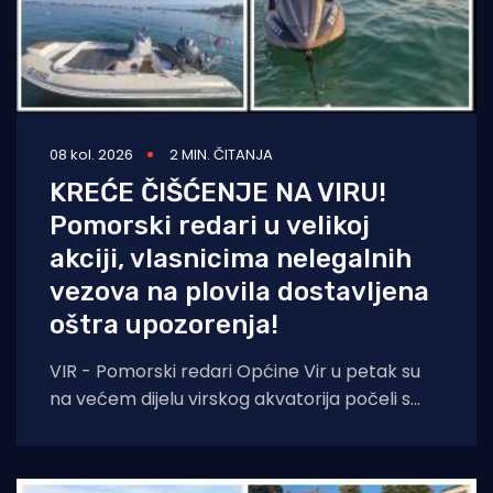
08 kol. 2026
2 MIN. ČITANJA
KREĆE ČIŠĆENJE NA VIRU!
Pomorski redari u velikoj
akciji, vlasnicima nelegalnih
vezova na plovila dostavljena
oštra upozorenja!
VIR - Pomorski redari Općine Vir u petak su
na većem dijelu virskog akvatorija počeli s
prvom fazom akcije uklanjanja nelegalnih