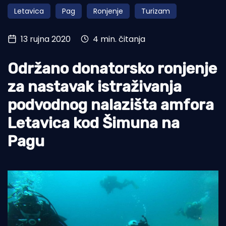
Letavica
Pag
Ronjenje
Turizam
Turizam i nautika
Pomorstvo
13 rujna 2020
4 min. čitanja
Ribolov
Održano donatorsko ronjenje
Ekologija
za nastavak istraživanja
Tradicija i kultura
podvodnog nalazišta amfora
Letavica kod Šimuna na
Pagu