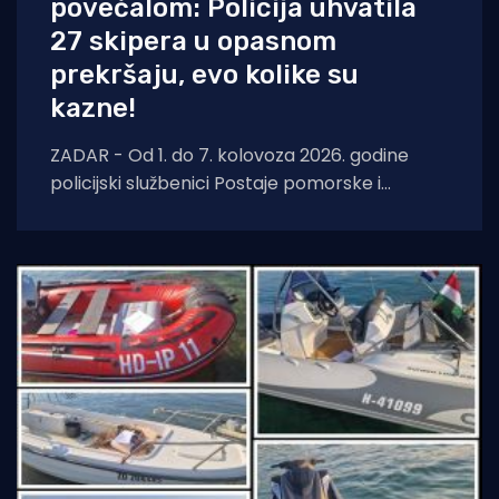
povećalom: Policija uhvatila
27 skipera u opasnom
prekršaju, evo kolike su
kazne!
ZADAR - Od 1. do 7. kolovoza 2026. godine
policijski službenici Postaje pomorske i
aerodromske policije Zadar nastavili su s
pojačanim