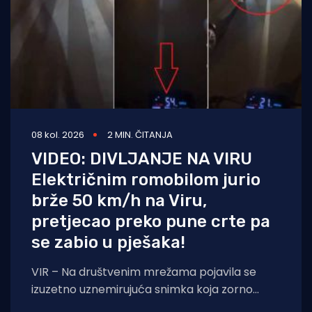
08 kol. 2026
2 MIN. ČITANJA
VIDEO: DIVLJANJE NA VIRU
Električnim romobilom jurio
brže 50 km/h na Viru,
pretjecao preko pune crte pa
se zabio u pješaka!
VIR – Na društvenim mrežama pojavila se
izuzetno uznemirujuća snimka koja zorno
prikazuje sav užas i neodgovornost pojedinih