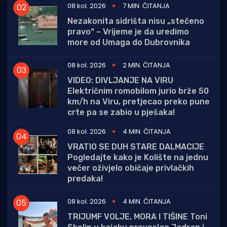
08 kol. 2026
7 MIN. ČITANJA
Nezakonita sidrišta nisu „stečeno
pravo“ – Vrijeme je da uredimo
more od Umaga do Dubrovnika
08 kol. 2026
2 MIN. ČITANJA
VIDEO: DIVLJANJE NA VIRU
Električnim romobilom jurio brže 50
km/h na Viru, pretjecao preko pune
crte pa se zabio u pješaka!
08 kol. 2026
4 MIN. ČITANJA
VRATIO SE DUH STARE DALMACIJE
Pogledajte kako je Kolište na jednu
večer oživjelo običaje privlačkih
predaka!
08 kol. 2026
4 MIN. ČITANJA
TRIJUMF VOLJE, MORA I TIŠINE Toni