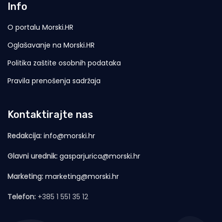
Info
O portalu Morski.HR
Oglašavanje na Morski.HR
Politika zaštite osobnih podataka
Pravila prenošenja sadržaja
Kontaktirajte nas
Redakcija:
info@morski.hr
Glavni urednik:
gasparjurica@morski.hr
Marketing:
marketing@morski.hr
Telefon:
+385 1 551 35 12