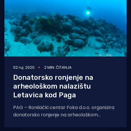
02 ruj. 2020
2 MIN. ČITANJA
Donatorsko ronjenje na
arheološkom nalazištu
Letavica kod Paga
PAG – Ronilački centar Foka d.o.o. organizira
donatorsko ronjenje na arheološkom
nalazištu Letavica u blizini Šimuna na otoku
Pagu,