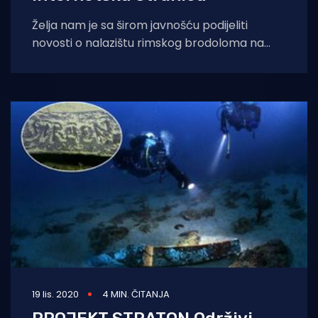
Želja nam je sa širom javnošću podijeliti
novosti o nalazištu rimskog brodoloma na
Letavici. Naime internetska stranica je u
početku
19 lis. 2020
4 MIN. ČITANJA