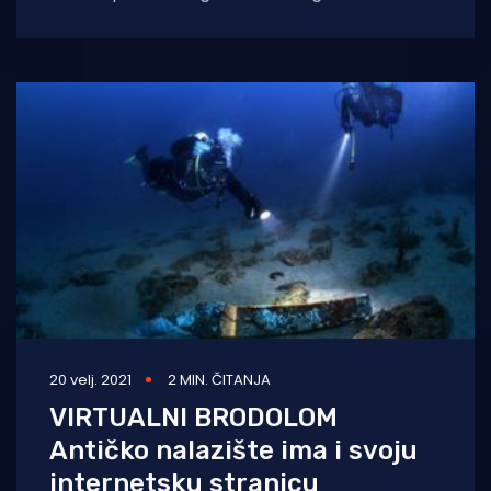
Letavica dobila je svoj epilog – i to u dva
iznenađujuća
20 velj. 2021
2 MIN. ČITANJA
VIRTUALNI BRODOLOM
Antičko nalazište ima i svoju
internetsku stranicu