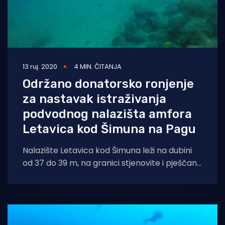
13 ruj. 2020
4 MIN. ČITANJA
Održano donatorsko ronjenje
za nastavak istraživanja
podvodnog nalazišta amfora
Letavica kod Šimuna na Pagu
Nalazište Letavica kod Šimuna leži na dubini
od 37 do 39 m, na granici stjenovite i pješčane
padine morskoga dna