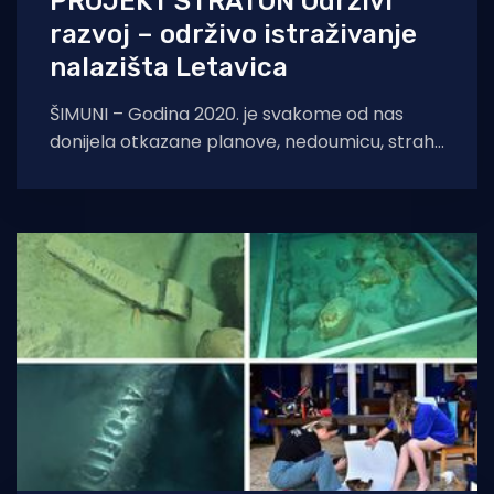
PROJEKT STRATON Održivi
razvoj – održivo istraživanje
nalazišta Letavica
ŠIMUNI – Godina 2020. je svakome od nas
donijela otkazane planove, nedoumicu, strah i
financijske gubitke. Bez obzira na sve to,