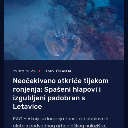
Turizam i nautika
Pomorstvo
Ribolov
Ekologija
Tradicija i kultura
22 srp. 2025
3 MIN. ČITANJA
Neočekivano otkriće tijekom
ronjenja: Spašeni hlapovi i
izgubljeni padobran s
Letavice
PAG - Akcija uklanjanja zaostalih ribolovnih
alata s podvodnog arheološkog nalazišta