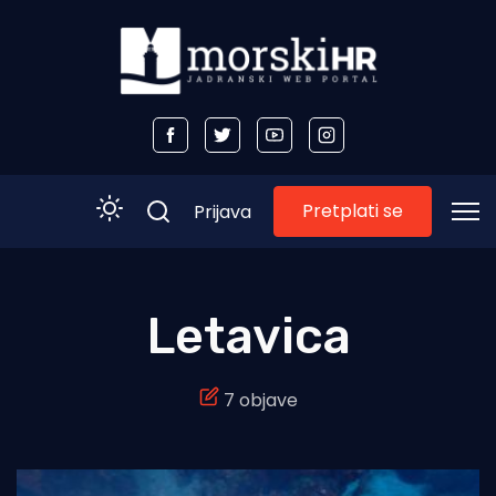
Pretplati se
Prijava
Početna
Letavica
Morski plus
7 objave
Morski TV
Obala
Otoci