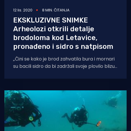
12 lis. 2020
8 MIN. ČITANJA
EKSKLUZIVNE SNIMKE
Arheolozi otkrili detalje
brodoloma kod Letavice,
pronađeno i sidro s natpisom
„Čini se kako je brod zahvatila bura i mornari
su bacili sidro da bi zadržali svoje plovilo blizu
obale. Ipak,