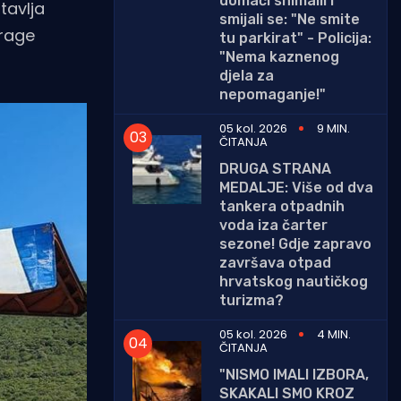
domaći snimalli i
tavlja
smijali se: "Ne smite
trage
tu parkirat" - Policija:
"Nema kaznenog
djela za
nepomaganje!"
05 kol. 2026
9 MIN.
ČITANJA
DRUGA STRANA
MEDALJE: Više od dva
tankera otpadnih
voda iza čarter
sezone! Gdje zapravo
završava otpad
hrvatskog nautičkog
turizma?
05 kol. 2026
4 MIN.
ČITANJA
"NISMO IMALI IZBORA,
SKAKALI SMO KROZ