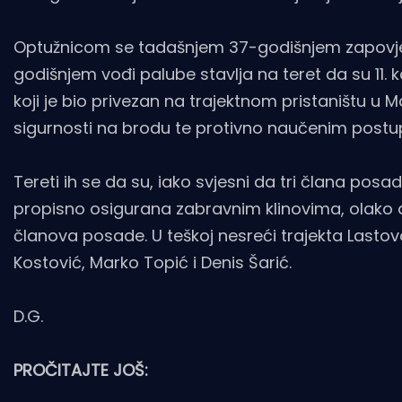
Optužnicom se tadašnjem 37-godišnjem zapovje
godišnjem vođi palube stavlja na teret da su 11. ko
koji je bio privezan na trajektnom pristaništu u
sigurnosti na brodu te protivno naučenim postup
Tereti ih se da su, iako svjesni da tri člana pos
propisno osigurana zabravnim klinovima, olako dr
članova posade. U teškoj nesreći trajekta Lastovo
Kostović, Marko Topić i Denis Šarić.
D.G.
PROČITAJTE JOŠ: