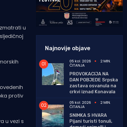
azmatrati u
sljedičnoj
Najnovije objave
omorskih
05 kol. 2026
2 MIN.
ČITANJA
PROVOKACIJA NA
DAN POBJEDE Srpska
zastava osvanula na
provedenih
crkvi iznad Konavala
pka protiv
05 kol. 2026
2 MIN.
ČITANJA
SNIMKA S HVARA
a u vezi s
Pijani turisti tonuli,