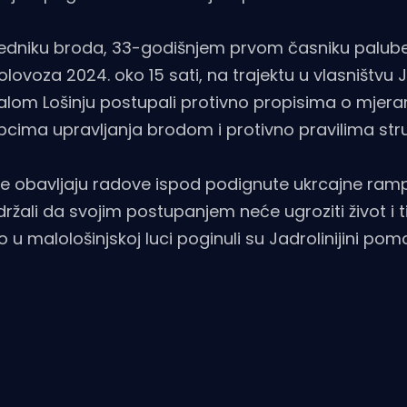
dniku broda, 33-godišnjem prvom časniku palube
lovoza 2024. oko 15 sati, na trajektu u vlasništvu J
 Malom Lošinju postupali protivno propisima o mjer
cima upravljanja brodom i protivno pravilima stru
ade obavljaju radove ispod podignute ukrcajne ramp
žali da svojim postupanjem neće ugroziti život i ti
 u malološinjskoj luci poginuli su Jadrolinijini pom