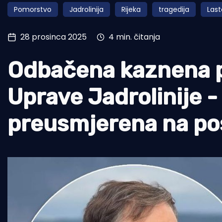
Pomorstvo
Jadrolinija
Rijeka
tragedija
Las
Pomorstvo
Ribolov
28 prosinca 2025
4 min. čitanja
Ekologija
Odbačena kaznena pr
Tradicija i kultura
Uprave Jadrolinije 
preusmjerena na p