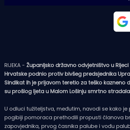
RIJEKA -
Županijsko državno odvjetništvo u Rijeci
Hrvatske podnio protiv bivšeg predsjednika Uprave 
Sindikat ih je prijavom teretio za teško kazneno d
su prošlog ljeta u Malom Lošinju smrtno stradala
U odluci tužiteljstva, međutim, navodi se kako
pogibiji pomoraca prethodili propusti članova 
zapovjednika, prvog časnika palube i vođu palub