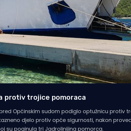
 protiv trojice pomoraca
u pred Općinskim sudom podiglo optužnicu protiv tr
kazneno djelo protiv opće sigurnosti, nakon prove
joj su poginula tri Jadrolinijina pomorca.