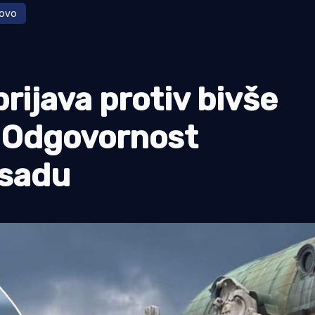
tovo
ijava protiv bivše
- Odgovornost
osadu