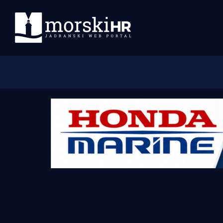
Početna
Morski plus
Morski TV
Obala
Otoci
Turizam i nautika