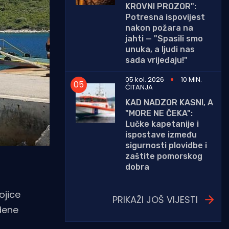
KROVNI PROZOR":
Potresna ispovijest
nakon požara na
jahti — "Spasili smo
unuka, a ljudi nas
sada vrijeđaju!"
05 kol. 2026
10 MIN.
ČITANJA
KAD NADZOR KASNI, A
"MORE NE ČEKA":
Lučke kapetanije i
ispostave između
sigurnosti plovidbe i
zaštite pomorskog
dobra
ojice
PRIKAŽI JOŠ VIJESTI
dene