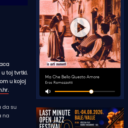
raca
 toj tvrtki.
jom u kojoj
.hr.
a da su
a na