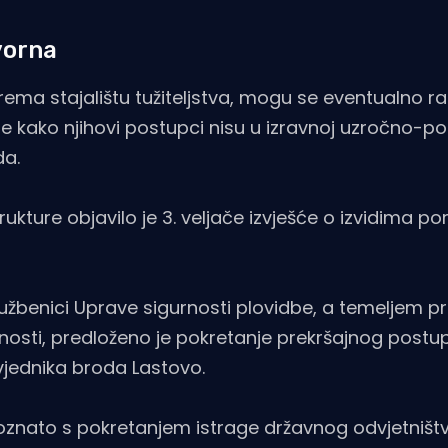
vorna
 prema stajalištu tužiteljstva, mogu se eventualno r
e kako njihovi postupci nisu u izravnoj uzročno-po
da.
ukture objavilo je 3. veljače izvješće o izvidima p
službenici Uprave sigurnosti plovidbe, a temeljem 
nosti, predloženo je pokretanje prekršajnog postu
vjednika broda Lastovo.
upoznato s pokretanjem istrage državnog odvjetništv