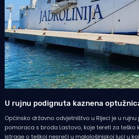
U rujnu podignuta kaznena optužnica
Općinsko državno odvjetništvo u Rijeci je u rujn
pomoraca s broda Lastovo, koje tereti za teško 
istrage o teškoj nesreći u malološinjskoj luci u ko