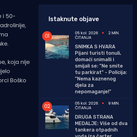
 i 50-
Istaknute objave
adrolinije,
05 kol. 2026
2 MIN.
ama
ČITANJA
ke.
SNIMKA S HVARA
Pijani turisti tonuli,
domaći snimalli i
e, koja nije
smijali se: "Ne smite
jelo
tu parkirat" - Policija:
"Nema kaznenog
orci Boško
djela za
nepomaganje!"
05 kol. 2026
9 MIN.
ČITANJA
DRUGA STRANA
MEDALJE: Više od dva
tankera otpadnih
voda iza čarter