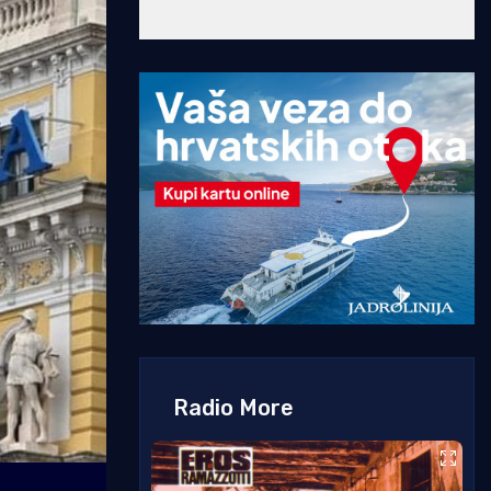
Radio More