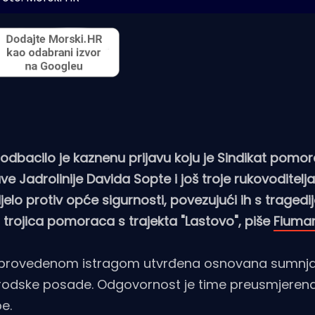
 odbacilo je kaznenu prijavu koju je Sindikat pomo
Jadrolinije Davida Sopte i još troje rukovoditelja u
jelo protiv opće sigurnosti, povezujući ih s tragedi
 trojica pomoraca s trajekta "Lastovo", piše
Fiuman
 je provedenom istragom utvrđena osnovana sumnj
brodske posade. Odgovornost je time preusmjeren
e.