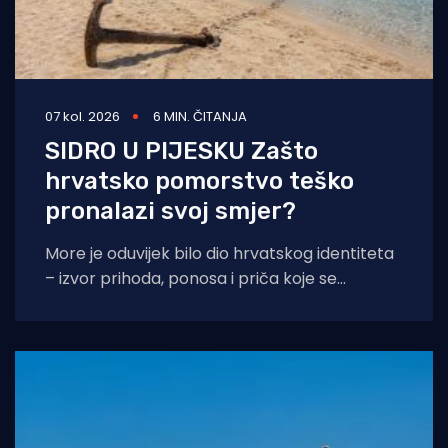
07 kol. 2026
6 MIN. ČITANJA
SIDRO U PIJESKU Zašto
hrvatsko pomorstvo teško
pronalazi svoj smjer?
More je oduvijek bilo dio hrvatskog identiteta
– izvor prihoda, ponosa i priča koje se
prenose s koljena na koljeno. No