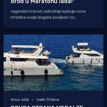
brod u Maratonu lađa!"
Legendarni brod Jadrolinije ispisuje nove
stranice svoje bogate povijesti i to
sudjelovanjem u Maratonu lađa! Premuda se
trenutačno nalazi u
05 kol. 2026
9 MIN. ČITANJA