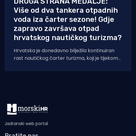
DRUGA STRANA MEDALJE:
Više od dva tankera otpadnih
voda iza čarter sezone! Gdje
zapravo završava otpad
hrvatskog nautičkog turizma?
Hrvatska je donedavno bilježila kontinuiran
rast nautičkog čarter turizma, koji je tijekom
2025. godine (siječanj–studeni) prema
podacima Ministarstva pomorstva,
Jadranski web portal
Pratite nas