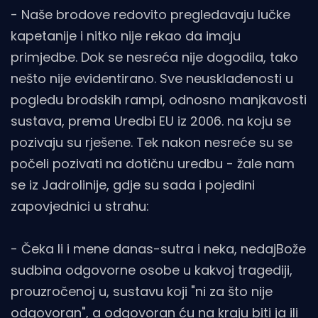
- Naše brodove redovito pregledavaju lučke
kapetanije i nitko nije rekao da imaju
primjedbe. Dok se nesreća nije dogodila, tako
nešto nije evidentirano. Sve neusklađenosti u
pogledu brodskih rampi, odnosno manjkavosti
sustava, prema Uredbi EU iz 2006. na koju se
pozivaju su rješene. Tek nakon nesreće su se
počeli pozivati na dotičnu uredbu - žale nam
se iz Jadrolinije, gdje su sada i pojedini
zapovjednici u strahu:
- Čeka li i mene danas-sutra i neka, nedajBože
sudbina odgovorne osobe u kakvoj tragediji,
prouzročenoj u, sustavu koji "ni za što nije
odgovoran", a odgovoran ću na kraju biti ja ili