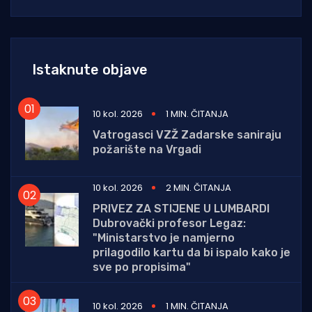
Istaknute objave
10 kol. 2026
1 MIN. ČITANJA
Vatrogasci VZŽ Zadarske saniraju
požarište na Vrgadi
10 kol. 2026
2 MIN. ČITANJA
PRIVEZ ZA STIJENE U LUMBARDI
Dubrovački profesor Legaz:
"Ministarstvo je namjerno
prilagodilo kartu da bi ispalo kako je
sve po propisima"
10 kol. 2026
1 MIN. ČITANJA