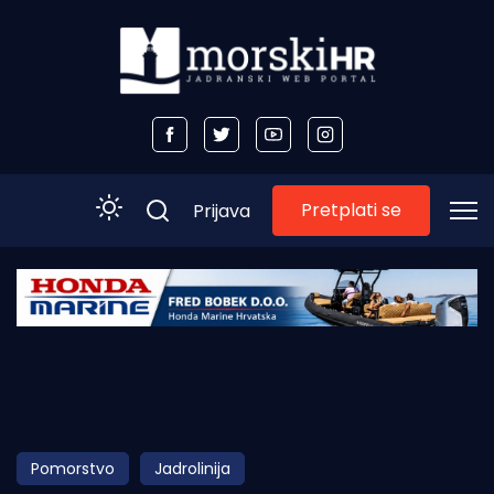
Pretplati se
Prijava
Početna
Morski plus
Morski TV
Obala
Pomorstvo
Jadrolinija
Otoci