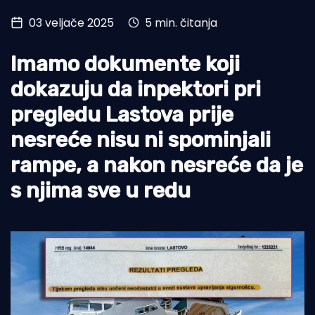
03 veljače 2025
5 min. čitanja
Turizam i nautika
Pomorstvo
Imamo dokumente koji
Ribolov
dokazuju da inpektori pri
pregledu Lastova prije
Ekologija
nesreće nisu ni spominjali
Tradicija i kultura
rampe, a nakon nesreće da je
s njima sve u redu