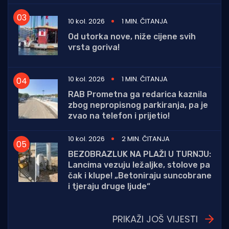
10 kol. 2026
1 MIN. ČITANJA
Od utorka nove, niže cijene svih
vrsta goriva!
10 kol. 2026
1 MIN. ČITANJA
RAB Prometna ga redarica kaznila
zbog nepropisnog parkiranja, pa je
zvao na telefon i prijetio!
10 kol. 2026
2 MIN. ČITANJA
BEZOBRAZLUK NA PLAŽI U TURNJU:
Lancima vezuju ležaljke, stolove pa
čak i klupe! „Betoniraju suncobrane
i tjeraju druge ljude“
PRIKAŽI JOŠ VIJESTI