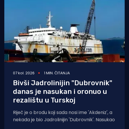
07 kol. 2026
1 MIN. ČITANJA
Bivši Jadrolinijin "Dubrovnik"
danas je nasukan i oronuo u
rezalištu u Turskoj
Riječ je o brodu koji sada nosi ime 'Akdeniz', a
nekada je bio Jadrolinijin 'Dubrovnik'. Nasukao