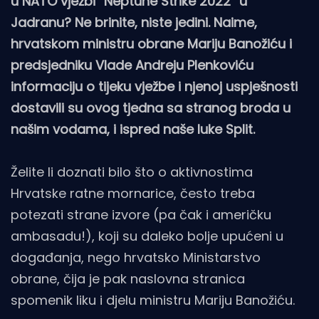
u NATO vježbi “Neptune Strike 2022” u
Jadranu? Ne brinite, niste jedini. Naime,
hrvatskom ministru obrane Mariju Banožiću i
predsjedniku Vlade Andreju Plenkoviću
informaciju o tijeku vježbe i njenoj uspješnosti
dostavili su ovog tjedna sa stranog broda u
našim vodama, i ispred naše luke Split.
Želite li doznati bilo što o aktivnostima
Hrvatske ratne mornarice, često treba
potezati strane izvore (pa čak i američku
ambasadu!), koji su daleko bolje upućeni u
događanja, nego hrvatsko Ministarstvo
obrane, čija je pak naslovna stranica
spomenik liku i djelu ministru Mariju Banožiću.