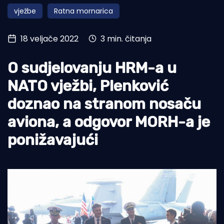
vježbe
Ratna mornarica
Turizam i nautika
Pomorstvo
18 veljače 2022
3 min. čitanja
Ribolov
O sudjelovanju HRM-a u
Ekologija
NATO vježbi, Plenković
Tradicija i kultura
doznao na stranom nosaču
aviona, a odgovor MORH-a je
ponižavajući