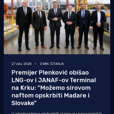
27 ožu. 2026
2 MIN. ČITANJA
Premijer Plenković obišao
LNG-ov i JANAF-ov Terminal
na Krku: "Možemo sirovom
naftom opskrbiti Mađare i
Slovake"
U okolnostima globalnih izazova i energetskih