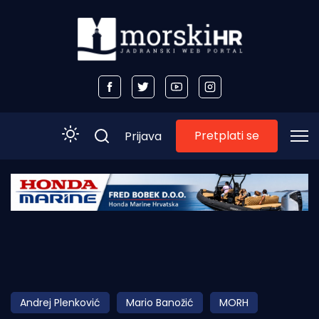
Pretplati se
Prijava
Početna
Morski plus
Morski TV
Obala
Andrej Plenković
Mario Banožić
MORH
Otoci