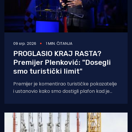
09 srp. 2026
1 MIN. ČITANJA
PROGLASIO KRAJ RASTA?
Premijer Plenković: "Dosegli
smo turistički limit"
Premijer je komentirao turističke pokazatelje
i ustanovio kako smo dostigli plafon kad je
riječ o rastu turizma. “Mi smo trenutno