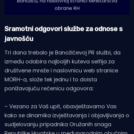
Banožiću, na naslovnoj stranici Ministarstva
obrane RH
Sramotni odgovori službe za odnose s
javnošću
Tri dana trebalo je Banožićevoj PR službi, da
između odabira najboljih kuteva selfija za
društvene mreže i naslovnicu web stranice
MORH-a, slože tek jednu i to doista
ponižavajuću rečenicu odgovora:
– Vezano za Vaš upit, obavještavamo Vas
kako se dinamika izvještavanja i objavljivanja o
sudjelovanju pripadnika Oružanih snaga
Republike Hrvatske u međunarodnim obučnim