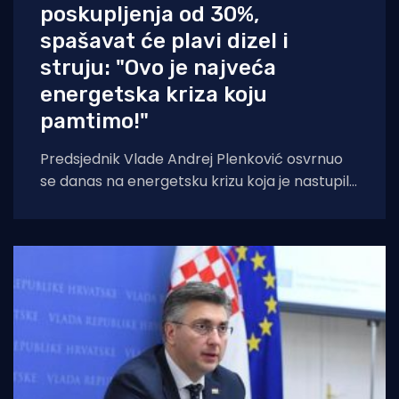
poskupljenja od 30%,
spašavat će plavi dizel i
struju: "Ovo je najveća
energetska kriza koju
pamtimo!"
Predsjednik Vlade Andrej Plenković osvrnuo
se danas na energetsku krizu koja je nastupila
kao posljedica rata na Bliskom istoku. Što