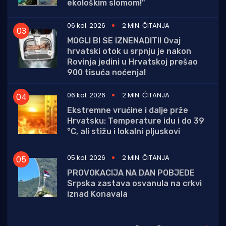
ekološkim slomom!"
06 kol. 2026
2 MIN. ČITANJA
MOGLI BI SE IZNENADITI! Ovaj
hrvatski otok u srpnju je nakon
Rovinja jedini u Hrvatskoj prešao
900 tisuća noćenja!
06 kol. 2026
2 MIN. ČITANJA
Ekstremne vrućine i dalje prže
Hrvatsku: Temperature idu i do 39
°C, ali stižu i lokalni pljuskovi
05 kol. 2026
2 MIN. ČITANJA
PROVOKACIJA NA DAN POBJEDE
Srpska zastava osvanula na crkvi
iznad Konavala