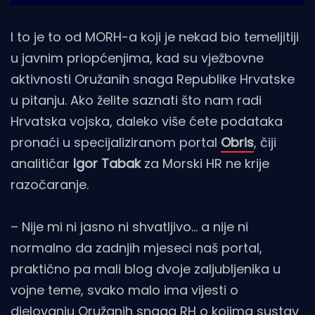
I to je to od MORH-a koji je nekad bio temeljitiji
u javnim priopćenjima, kad su vježbovne
aktivnosti Oružanih snaga Republike Hrvatske
u pitanju. Ako želite saznati što nam radi
Hrvatska vojska, daleko više ćete podataka
pronaći u specijaliziranom portal
Obris
, čiji
analitičar
Igor Tabak
za Morski HR ne krije
razočaranje.
– Nije mi ni jasno ni shvatljivo… a nije ni
normalno da zadnjih mjeseci naš portal,
praktično pa mali blog dvoje zaljubljenika u
vojne teme, svako malo ima vijesti o
djelovanju Oružanih snaga RH o kojima sustav