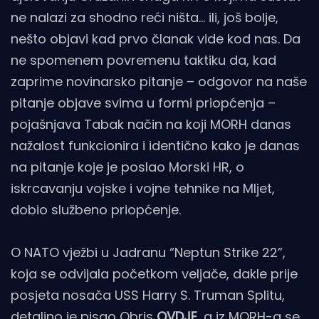
ne nalazi za shodno reći ništa… ili, još bolje,
nešto objavi kad prvo članak vide kod nas. Da
ne spomenem povremenu taktiku da, kad
zaprime novinarsko pitanje – odgovor na naše
pitanje objave svima u formi priopćenja –
pojašnjava Tabak način na koji MORH danas
nažalost funkcionira i identično kako je danas
na pitanje koje je poslao Morski HR, o
iskrcavanju vojske i vojne tehnike na Mljet,
dobio službeno priopćenje.
O NATO vježbi u Jadranu “Neptun Strike 22”,
koja se odvijala početkom veljače, dakle prije
posjeta nosača USS Harry S. Truman Splitu,
detaljno je pisao Obris
OVDJE
, a iz MORH-a se