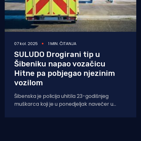
07 kol. 2025
1 MIN. ČITANJA
SULUDO Drogirani tip u
Šibeniku napao vozačicu
Hitne pa pobjegao njezinim
vozilom
Šibenska je policija uhitila 23-godišnjeg
muškarca koji je u ponedjeljak navečer u
Šibeniku fizički napao dvije zdravstvene
radnice, a