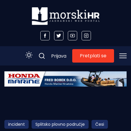
Pretplati se
Prijava
Početna
Morski plus
Morski TV
Obala
incident
Splitsko plovno područje
Česi
Otoci