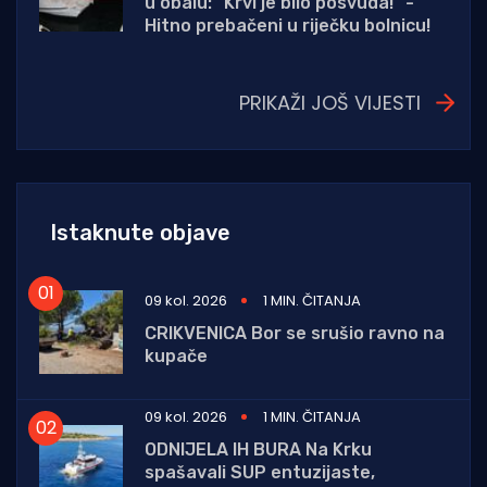
u obalu: "Krvi je bilo posvuda!" -
Hitno prebačeni u riječku bolnicu!
PRIKAŽI JOŠ VIJESTI
Istaknute objave
09 kol. 2026
1 MIN. ČITANJA
CRIKVENICA Bor se srušio ravno na
kupače
09 kol. 2026
1 MIN. ČITANJA
ODNIJELA IH BURA Na Krku
spašavali SUP entuzijaste,