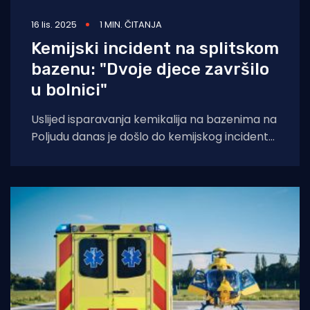
16 lis. 2025
1 MIN. ČITANJA
Kemijski incident na splitskom
bazenu: "Dvoje djece završilo
u bolnici"
Uslijed isparavanja kemikalija na bazenima na
Poljudu danas je došlo do kemijskog incidenta
prilikom čega je dvoje djece hospitalizirano
zbog