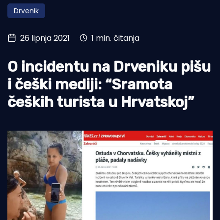
Drvenik
Turizam i nautika
Pomorstvo
26 lipnja 2021
1 min. čitanja
Ribolov
O incidentu na Drveniku pišu
Ekologija
i češki mediji: “Sramota
Tradicija i kultura
čeških turista u Hrvatskoj”