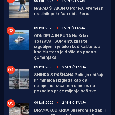
09 kol. 2026
1 MIN. ČITANJA
NAPAD ŠTAKOM U Poreču vremešni
nasilnik pokušao ubiti ženu
09 kol. 2026
1 MIN. ČITANJA
ODNIJELA IH BURA Na Krku
spašavali SUP entuzijaste,
izgubljenih je bilo i kod Kaštela, a
kod Murtera je došlo do pada s
gumenjaka!
09 kol. 2026
3 MIN. ČITANJA
SNIMKA S PAŠMANA Policija uhićuje
kriminalca i izgleda kao da
namjerno baca psa u more, no
pozadina priče mijenja baš sve!
09 kol. 2026
2 MIN. ČITANJA
DRAMA KOD KRKA Gliserom se zabili