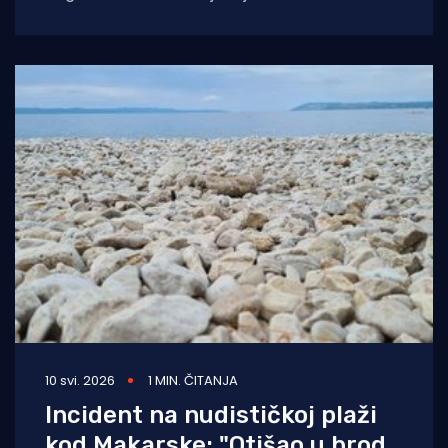
Airlinesa pri polijetanju izletio s piste
10 svi. 2026
1 MIN. ČITANJA
Incident na nudističkoj plaži
kod Makarske: "Otišao u brod