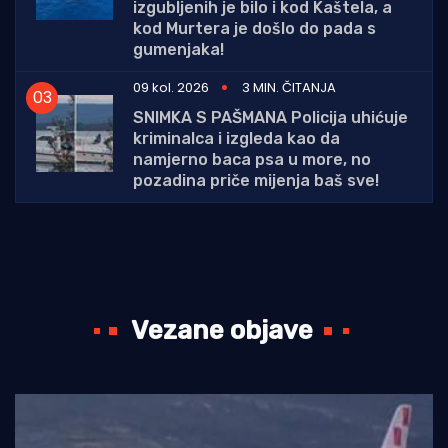
izgubljenih je bilo i kod Kaštela, a
kod Murtera je došlo do pada s
gumenjaka!
09 kol. 2026
3 MIN. ČITANJA
SNIMKA S PAŠMANA Policija uhićuje
kriminalca i izgleda kao da
namjerno baca psa u more, no
pozadina priče mijenja baš sve!
Vezane objave