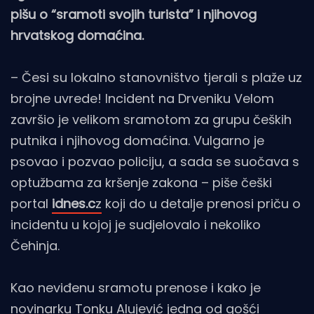
pišu o “sramoti svojih turista” i njihovog
hrvatskog domaćina.
– Česi su lokalno stanovništvo tjerali s plaže uz
brojne uvrede! Incident na Drveniku Velom
završio je velikom sramotom za grupu čeških
putnika i njihovog domaćina. Vulgarno je
psovao i pozvao policiju, a sada se suočava s
optužbama za kršenje zakona – piše češki
portal
idnes.c
z
koji do u detalje prenosi priču o
incidentu u kojoj je sudjelovalo i nekoliko
Čehinja.
Kao neviđenu sramotu prenose i kako je
novinarku Tonku Alujević jedna od gošći