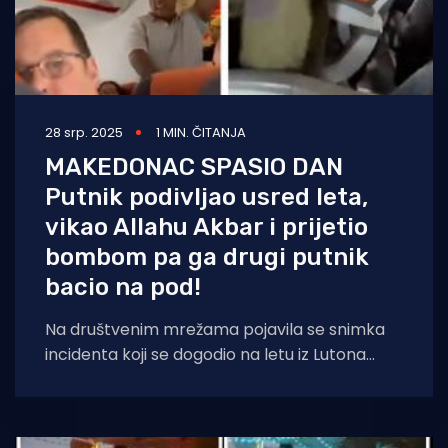
28 srp. 2025
1 MIN. ČITANJA
MAKEDONAC SPASIO DAN
Putnik podivljao usred leta,
vikao Allahu Akbar i prijetio
bombom pa ga drugi putnik
bacio na pod!
Na društvenim mrežama pojavila se snimka
incidenta koji se dogodio na letu iz Lutona
prema Glasgowu. Jedan putnik pomahnitao
je