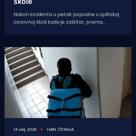
škole
Nakon incidenta u petak popodne u splitskoj
osnovnoj školi kada je zaštitar, prema
navodima, fizički se obrušio na djecu, održan
14 velj. 2025
1 MIN. ČITANJA