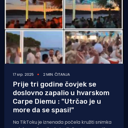
17 srp. 2025
2 MIN. ČITANJA
Prije tri godine čovjek se
doslovno zapalio u hvarskom
Carpe Diemu : "Utrčao je u
more da se spasi!"
Na TikToku je iznenada počela kružiti snimka