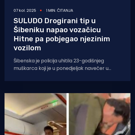
07 kol. 2025
1 MIN. ČITANJA
SULUDO Drogirani tip u
Šibeniku napao vozačicu
Hitne pa pobjegao njezinim
vozilom
Šibenska je policija uhitila 23-godišnjeg
muškarca koji je u ponedjeljak navečer u
Šibeniku fizički napao dvije zdravstvene
radnice, a