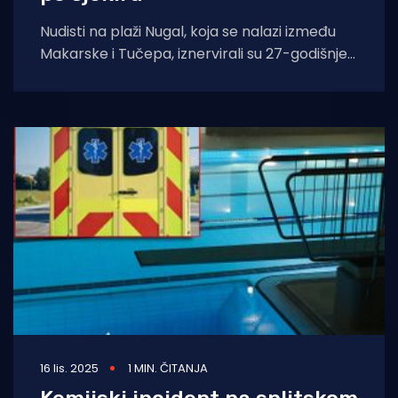
Nudisti na plaži Nugal, koja se nalazi između
Makarske i Tučepa, iznervirali su 27-godišnjeg
lokalca koji tu plažu inače
16 lis. 2025
1 MIN. ČITANJA