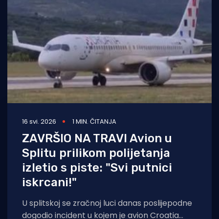
Turizam i nautika
Pomorstvo
Ribolov
Ekologija
Tradicija i kultura
16 svi. 2026
1 MIN. ČITANJA
ZAVRŠIO NA TRAVI Avion u
Splitu prilikom polijetanja
izletio s piste: "Svi putnici
iskrcani!"
U splitskoj se zračnoj luci danas poslijepodne
dogodio incident u kojem je avion Croatia