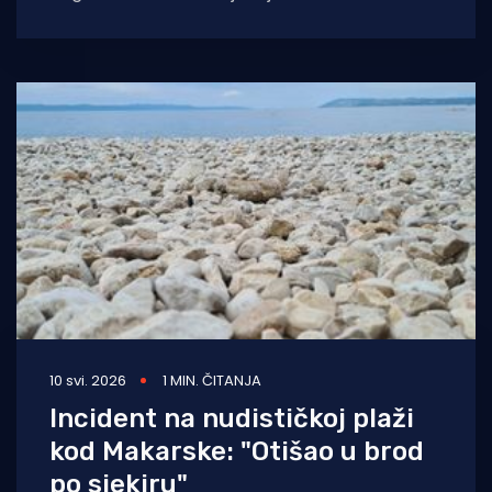
Airlinesa pri polijetanju izletio s piste
10 svi. 2026
1 MIN. ČITANJA
Incident na nudističkoj plaži
kod Makarske: "Otišao u brod
po sjekiru"