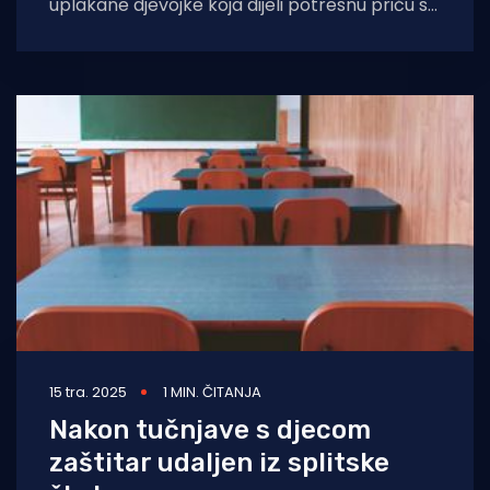
uplakane djevojke koja dijeli potresnu priču s
Hvara. U videu koji je objavljen
15 tra. 2025
1 MIN. ČITANJA
Nakon tučnjave s djecom
zaštitar udaljen iz splitske