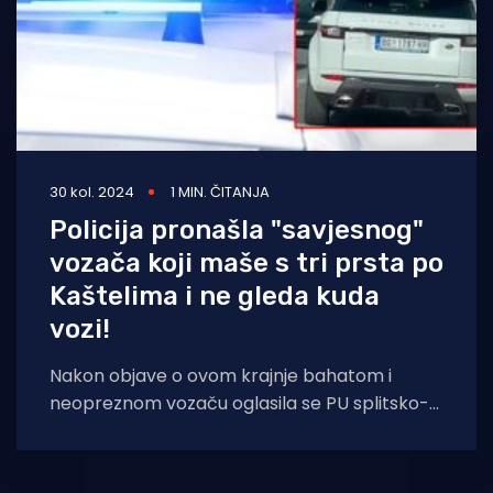
30 kol. 2024
1 MIN. ČITANJA
Policija pronašla "savjesnog"
vozača koji maše s tri prsta po
Kaštelima i ne gleda kuda
vozi!
Nakon objave o ovom krajnje bahatom i
neopreznom vozaču oglasila se PU splitsko-
dalmatinska. Nevjerojatno zvuči da mu je to