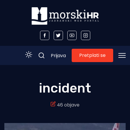
Pretplati se
Prijava
Početna
incident
Morski plus
46 objave
Morski TV
Obala
Otoci