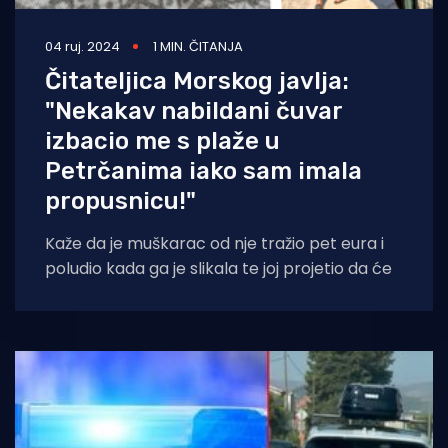
04 ruj. 2024
1 MIN. ČITANJA
Čitateljica Morskog javlja:
"Nekakav nabildani čuvar
izbacio me s plaže u
Petrčanima iako sam imala
propusnicu!"
Kaže da je muškarac od nje tražio pet eura i
poludio kada ga je slikala te joj projetio da će