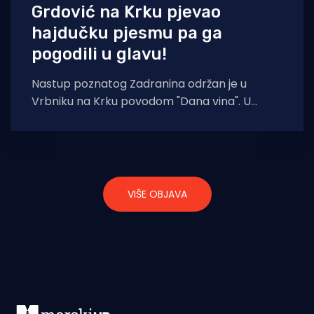
Grdović na Krku pjevao
hajdučku pjesmu pa ga
pogodili u glavu!
Nastup poznatog Zadranina održan je u
Vrbniku na Krku povodom "Dana vina". U
jednom je trenutku Grdović krenuo
VIŠE OBJAVA