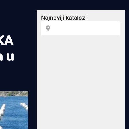
KA
a u