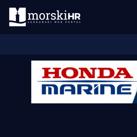
Početna
Morski plus
Morski TV
Obala
Otoci
Turizam i nautika