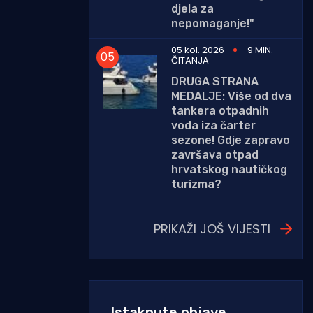
djela za
nepomaganje!"
05 kol. 2026
9 MIN.
ČITANJA
DRUGA STRANA
MEDALJE: Više od dva
tankera otpadnih
voda iza čarter
sezone! Gdje zapravo
završava otpad
hrvatskog nautičkog
turizma?
PRIKAŽI JOŠ VIJESTI
Istaknute objave