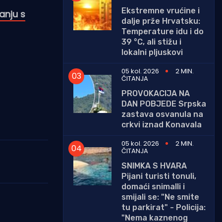
Ekstremne vrućine i
anju s
dalje prže Hrvatsku:
Temperature idu i do
39 °C, ali stižu i
lokalni pljuskovi
05 kol. 2026
2 MIN.
ČITANJA
PROVOKACIJA NA
DAN POBJEDE Srpska
zastava osvanula na
crkvi iznad Konavala
05 kol. 2026
2 MIN.
ČITANJA
SNIMKA S HVARA
Pijani turisti tonuli,
domaći snimalli i
smijali se: "Ne smite
tu parkirat" - Policija:
"Nema kaznenog