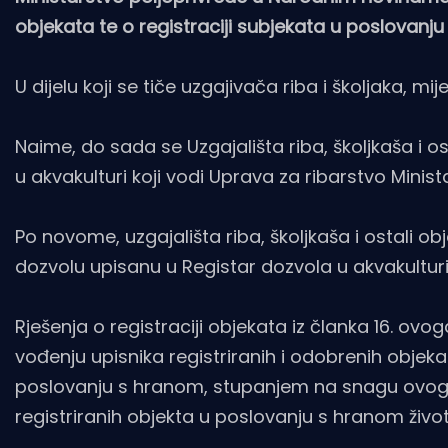
objekata te o registraciji subjekata u poslovanj
U dijelu koji se tiče uzgajivača riba i školjaka, mi
Naime, do sada se Uzgajališta riba, školjkaša i os
u akvakulturi koji vodi Uprava za ribarstvo Minista
Po novome, uzgajališta riba, školjkaša i ostali o
dozvolu upisanu u Registar dozvola u akvakulturi
Rješenja o registraciji objekata iz članka 16. ovoga
vođenju upisnika registriranih i odobrenih objek
poslovanju s hranom, stupanjem na snagu ovoga Pr
registriranih objekta u poslovanju s hranom životi