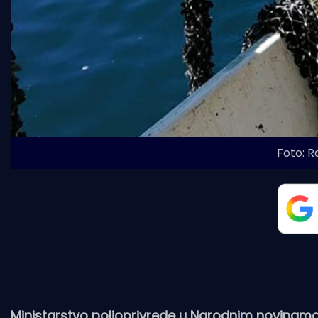
Foto: R
Ministarstvo poljoprivrede u Narodnim novinama je