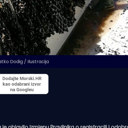
atko Dodig / Ilustracija
 objavilo izmjenu Pravilnika o registraciji i odob