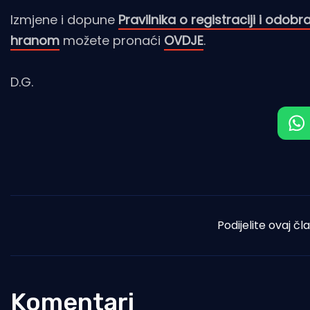
Izmjene i dopune
Pravilnika o registraciji i odob
hranom
možete pronaći
OVDJE
.
D.G.
Podijelite ovaj čl
Komentari