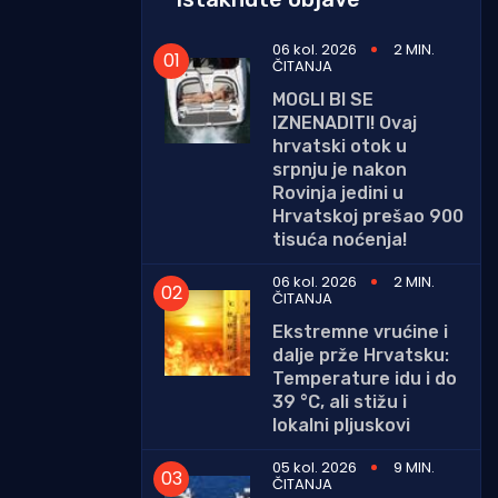
06 kol. 2026
2 MIN.
ČITANJA
MOGLI BI SE
IZNENADITI! Ovaj
hrvatski otok u
srpnju je nakon
Rovinja jedini u
Hrvatskoj prešao 900
tisuća noćenja!
06 kol. 2026
2 MIN.
ČITANJA
Ekstremne vrućine i
dalje prže Hrvatsku:
Temperature idu i do
39 °C, ali stižu i
lokalni pljuskovi
05 kol. 2026
9 MIN.
ČITANJA