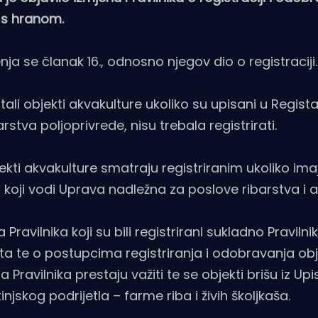
u s hranom.
jenja se članak 16., odnosno njegov dio o registraciji.
tali objekti akvakulture ukoliko su upisani u Regist
rstva poljoprivrede, nisu trebala registrirati.
bjekti akvakulture smatraju registriranim ukoliko im
 koji vodi Uprava nadležna za poslove ribarstva i a
 Pravilnika koji su bili registrirani sukladno Pravilni
ata te o postupcima registriranja i odobravanja ob
avilnika prestaju važiti te se objekti brišu iz Upi
njskog podrijetla – farme riba i živih školjkaša.