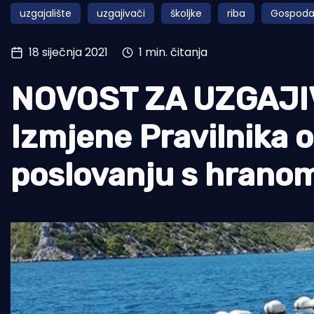
uzgajalište
uzgajivači
školjke
riba
Gospodar
Pomorstvo
Ribolov
18 siječnja 2021
1 min. čitanja
Ekologija
NOVOST ZA UZGAJI
Tradicija i kultura
Izmjene Pravilnika o
poslovanju s hrano