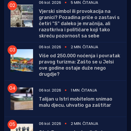
06 kol. 2026
5 MIN. ČITANJA
Vjerski simbol ili provokacija na
granici? Pozadina priče o zastavi s
četiri "S" daleko je mračnija, ali
razotkriva i političare koji tako
skreću pozornost sa sebe
06 kol. 2026
2 MIN. ČITANJA
Više od 250.000 noćenja i povratak
pravog turizma: Zašto se u Jelsi
ove godine ostaje duže nego
drugdje?
06 kol. 2026
1 MIN. ČITANJA
Talijan u Istri mobitelom snimao
malu djecu, uhvatio ga zaštitar
06 kol. 2026
2 MIN. ČITANJA