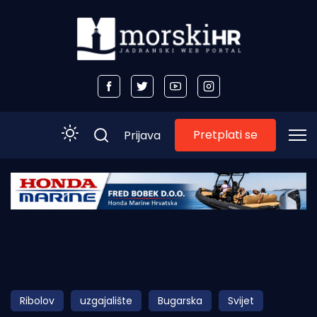
Pretplati se
Prijava
Početna
Morski plus
Morski TV
Obala
Ribolov
uzgajalište
Bugarska
Svijet
Otoci