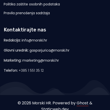
Politika zaštite osobnih podataka
Pravila prenošenja sadržaja
Kontaktirajte nas
Redakcija:
info@morski.hr
Glavni urednik:
gasparjurica@morski.hr
Marketing:
marketing@morski.hr
Telefon:
+385 1 551 35 12
© 2026 Morski HR. Powered by
Ghost
&
Staticweb.dev