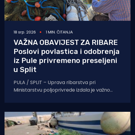
18 srp. 2026
1 MIN. ČITANJA
VAŽNA OBAVIJEST ZA RIBARE
Poslovi povlastica i odobrenja
iz Pule privremeno preseljeni
u Split
PULA / SPLIT – Uprava ribarstva pri
Ministarstvu poljoprivrede izdala je važno
priopćenje za sve vlasnike plovila i ribare s
područja Istre.