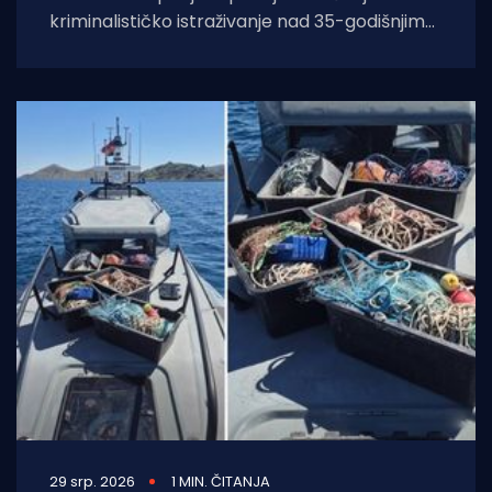
kriminalističko istraživanje nad 35-godišnjim
hrvatskim državljaninom koji je uhvaćen u
pokušaju krijumčarenja više od
29 srp. 2026
1 MIN. ČITANJA