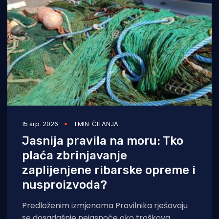
15 srp. 2026
1 MIN. ČITANJA
Jasnija pravila na moru: Tko
plaća zbrinjavanje
zaplijenjene ribarske opreme i
nusproizvoda?
Predloženim izmjenama Pravilnika rješavaju
se dosadašnje nejasnoće oko troškova