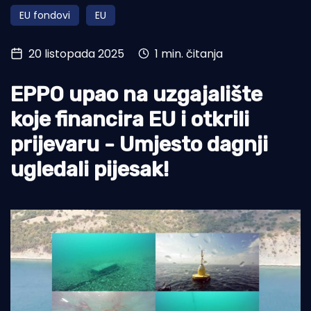
EU fondovi
EU
Turizam i nautika
Pomorstvo
20 listopada 2025
1 min. čitanja
Ribolov
EPPO upao na uzgajalište
Ekologija
koje financira EU i otkrili
Tradicija i kultura
prijevaru - Umjesto dagnji
ugledali pijesak!