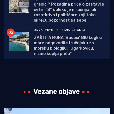
granici? Pozadina priče o zastavi s
četiri "S" daleko je mračnija, ali
razotkriva i političare koji tako
skreću pozornost sa sebe
06 kol. 2026
5 MIN. ČITANJA
ZAŠTITA MORA 'Bacači' BIO kugli u
more odgovorili stručnjaku za
morsku biologiju: "Ugarkoviću,
nismo šuplja priča"
Vezane objave