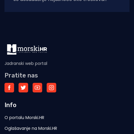
zbrinjavanja otpadnog ribolovnog alata i
nusproizvoda nakon počinjenih prekršaja.
Uskoro stupaju
Jadranski web portal
Pratite nas
Info
O portalu Morski.HR
Oglašavanje na Morski.HR