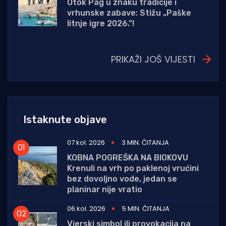
Otok Pag u znaku tradicije i
vrhunske zabave: Stižu „Paške
litnje igre 2026.”!
PRIKAŽI JOŠ VIJESTI
Istaknute objave
07 kol. 2026
3 MIN. ČITANJA
KOBNA POGREŠKA NA BIOKOVU
Krenuli na vrh po paklenoj vrućini
bez dovoljno vode, jedan se
planinar nije vratio
06 kol. 2026
5 MIN. ČITANJA
Vjerski simbol ili provokacija na