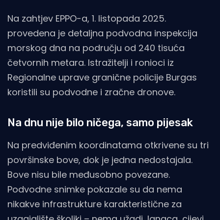
Na zahtjev EPPO-a, 1. listopada 2025.
provedena je detaljna podvodna inspekcija
morskog dna na području od 240 tisuća
četvornih metara. Istražitelji i ronioci iz
Regionalne uprave granične policije Burgas
koristili su podvodne i zračne dronove.
Na dnu nije bilo ničega, samo pijesak
Na predviđenim koordinatama otkrivene su tri
površinske bove, dok je jedna nedostajala.
Bove nisu bile međusobno povezane.
Podvodne snimke pokazale su da nema
nikakve infrastrukture karakteristične za
uzgajalište školjki – nema užadi, lanaca, cijevi