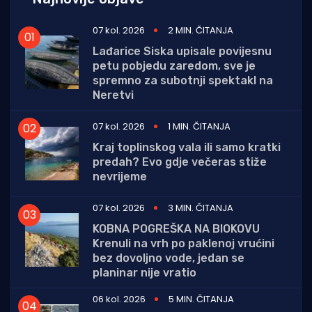
07 kol. 2026
2 MIN. ČITANJA
Lađarice Siska upisale povijesnu
petu pobjedu zaredom, sve je
spremno za subotnji spektakl na
Neretvi
07 kol. 2026
1 MIN. ČITANJA
Kraj toplinskog vala ili samo kratki
predah? Evo gdje večeras stiže
nevrijeme
07 kol. 2026
3 MIN. ČITANJA
KOBNA POGREŠKA NA BIOKOVU
Krenuli na vrh po paklenoj vrućini
bez dovoljno vode, jedan se
planinar nije vratio
06 kol. 2026
5 MIN. ČITANJA