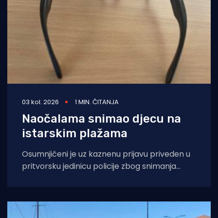
03 kol. 2026
1 MIN. ČITANJA
Naočalama snimao djecu na
istarskim plažama
Osumnjičeni je uz kaznenu prijavu priveden u
pritvorsku jedinicu policije zbog snimanja
djece. Policija je dovršila kriminalističko
istraživanje nad 65-