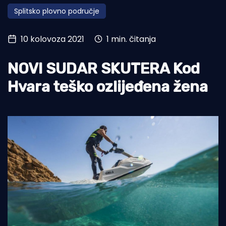
Splitsko plovno područje
Turizam i nautika
Pomorstvo
10 kolovoza 2021
1 min. čitanja
Ribolov
NOVI SUDAR SKUTERA Kod
Ekologija
Hvara teško ozlijeđena žena
Tradicija i kultura