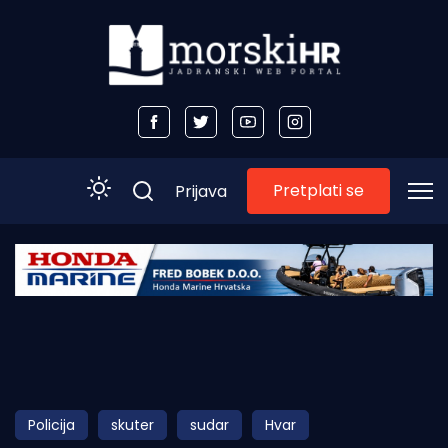
Pretplati se
Prijava
Početna
Morski plus
Morski TV
Obala
Policija
skuter
sudar
Hvar
Otoci