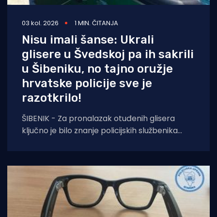
03 kol. 2026
1 MIN. ČITANJA
Nisu imali šanse: Ukrali
glisere u Švedskoj pa ih sakrili
u Šibeniku, no tajno oružje
hrvatske policije sve je
razotkrilo!
ŠIBENIK - Za pronalazak otuđenih glisera
ključno je bilo znanje policijskih službenika
stečeno na međunarodnoj edukaciji. Policijski
službenici PU šibensko-kninske,