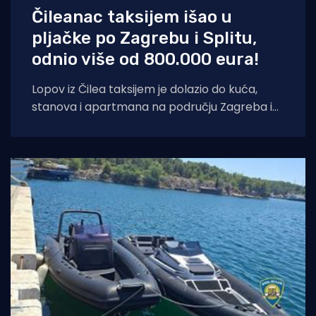
Čileanac taksijem išao u
pljačke po Zagrebu i Splitu,
odnio više od 800.000 eura!
Lopov iz Čilea taksijem je dolazio do kuća,
stanova i apartmana na području Zagreba i
Splita i počinio znatnu materijalnu