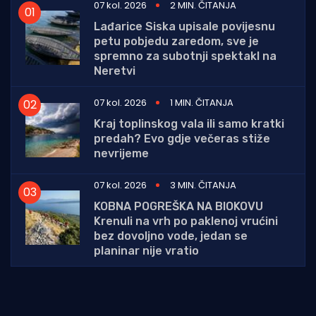
07 kol. 2026
2 MIN. ČITANJA
Lađarice Siska upisale povijesnu
petu pobjedu zaredom, sve je
spremno za subotnji spektakl na
Neretvi
07 kol. 2026
1 MIN. ČITANJA
Kraj toplinskog vala ili samo kratki
predah? Evo gdje večeras stiže
nevrijeme
07 kol. 2026
3 MIN. ČITANJA
KOBNA POGREŠKA NA BIOKOVU
Krenuli na vrh po paklenoj vrućini
bez dovoljno vode, jedan se
planinar nije vratio