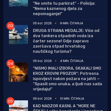
"Ne smite tu parkirat" - Policija:
"Nema kaznenog djela za
nepomaganje!"
05 kol. 2026
9 MIN. ČITANJA
DRUGA STRANA MEDALJE: Više od
dva tankera otpadnih voda iza
čarter sezone! Gdje zapravo
završava otpad hrvatskog
nautičkog turizma?
05 kol. 2026
4 MIN. ČITANJA
"NISMO IMALI IZBORA, SKAKALI SMO
KROZ KROVNI PROZOR": Potresna
ispovijest nakon požara na jahti —
"Spasili smo unuka, a ljudi nas sada
vrijeđaju!"
05 kol. 2026
10 MIN. ČITANJA
KAD NADZOR KASNI, A "MORE NE