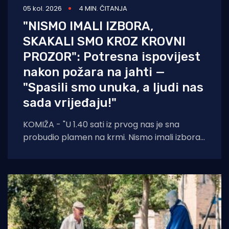
05 kol. 2026
4 MIN. ČITANJA
"NISMO IMALI IZBORA,
SKAKALI SMO KROZ KROVNI
PROZOR": Potresna ispovijest
nakon požara na jahti —
"Spasili smo unuka, a ljudi nas
sada vrijeđaju!"
KOMIŽA - "U 1.40 sati iz prvog nas je sna
probudio plamen na krmi. Nismo imali izbora
— suprug, ja