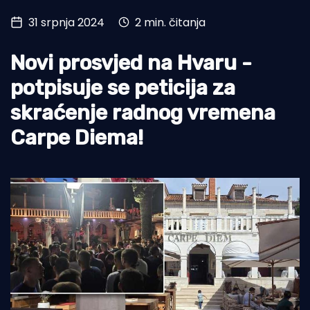
31 srpnja 2024
2 min. čitanja
Turizam i nautika
Pomorstvo
Novi prosvjed na Hvaru -
Ribolov
potpisuje se peticija za
skraćenje radnog vremena
Ekologija
Carpe Diema!
Tradicija i kultura