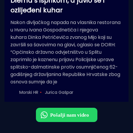
Diema s isprikom, a javio se i
ozlijeđeni kuhar
Nakon divljačkog napada na vlasnika restorana
u Hvaru Ivana Gospodnetića i njegova
kuhara Dinka Petričevića zvanog Mijo koji su
završili sa šavovima na glavi, oglasio se DORH:
“Općinsko državno odvjetništvo u Splitu
zaprimilo je kaznenu prijavu Policijske uprave
splitsko-dalmatinske protiv osumnjičenog 62-
godišnjeg državljanina Republike Hrvatske zbog
osnova sumnje da je
Morski HR
Jurica Gašpar