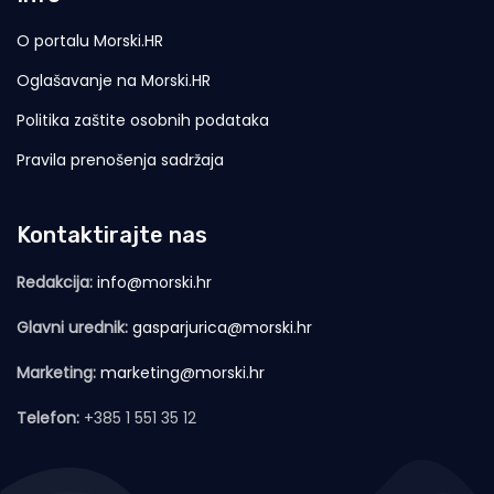
O portalu Morski.HR
Oglašavanje na Morski.HR
Politika zaštite osobnih podataka
Pravila prenošenja sadržaja
Kontaktirajte nas
Redakcija:
info@morski.hr
Glavni urednik:
gasparjurica@morski.hr
Marketing:
marketing@morski.hr
Telefon:
+385 1 551 35 12