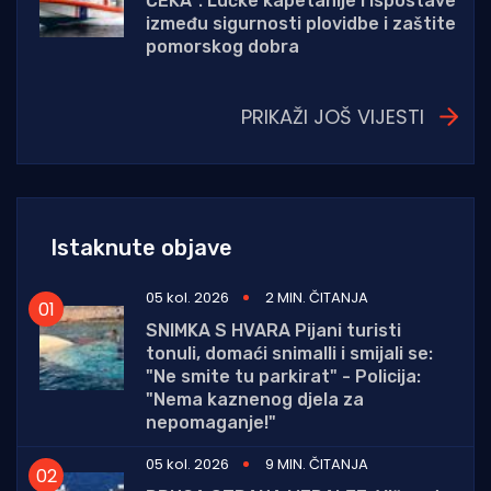
ČEKA": Lučke kapetanije i ispostave
između sigurnosti plovidbe i zaštite
pomorskog dobra
PRIKAŽI JOŠ VIJESTI
Istaknute objave
05 kol. 2026
2 MIN. ČITANJA
SNIMKA S HVARA Pijani turisti
tonuli, domaći snimalli i smijali se:
"Ne smite tu parkirat" - Policija:
"Nema kaznenog djela za
nepomaganje!"
05 kol. 2026
9 MIN. ČITANJA