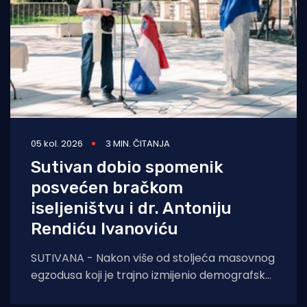
05 kol. 2026
3 MIN. ČITANJA
Sutivan dobio spomenik
posvećen bračkom
iseljeništvu i dr. Antoniju
Rendiću Ivanoviću
SUTIVANA - Nakon više od stoljeća masovnog
egzodusa koji je trajno izmijenio demografsku
sliku otoka, Sutivan je jučer, 4. kolovoza 2026.