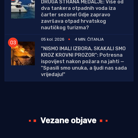
DRUGA STRANA MEDALJE: Više od
dva tankera otpadnih voda iza
čarter sezone! Gdje zapravo
završava otpad hrvatskog
nautičkog turizma?
05 kol. 2026
4 MIN. ČITANJA
"NISMO IMALI IZBORA, SKAKALI SMO
KROZ KROVNI PROZOR": Potresna
ispovijest nakon požara na jahti —
"Spasili smo unuka, a ljudi nas sada
vrijeđaju!"
Vezane objave