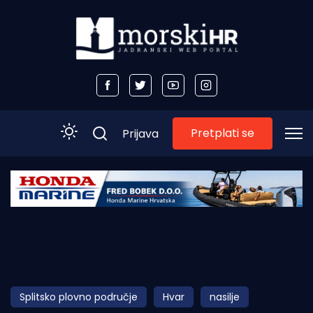
Pretplati se
Prijava
Početna
Morski plus
Morski TV
Obala
Splitsko plovno područje
Hvar
nasilje
Otoci