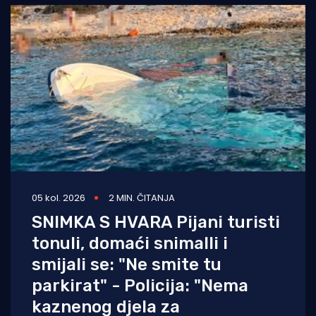
05 kol. 2026
2 MIN. ČITANJA
SNIMKA S HVARA Pijani turisti
tonuli, domaći snimalli i
smijali se: "Ne smite tu
parkirat" - Policija: "Nema
kaznenog djela za