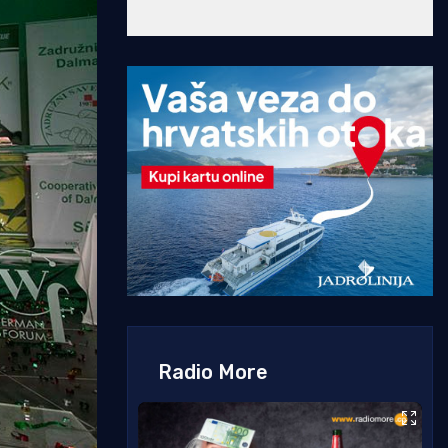
Radio More