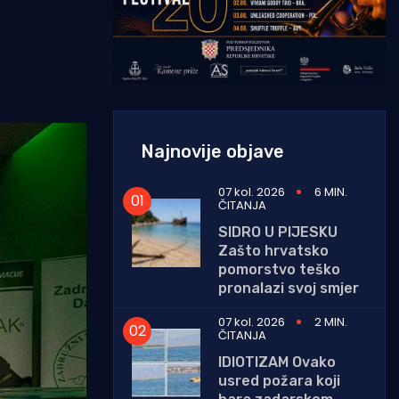
Najnovije objave
07 kol. 2026
6 MIN.
ČITANJA
SIDRO U PIJESKU
Zašto hrvatsko
pomorstvo teško
pronalazi svoj smjer
07 kol. 2026
2 MIN.
ČITANJA
IDIOTIZAM Ovako
usred požara koji