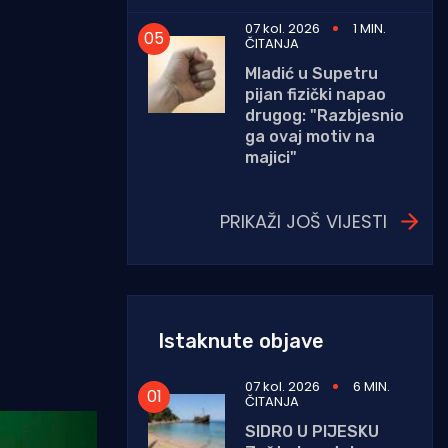
07 kol. 2026
1 MIN.
ČITANJA
Mladić u Supetru
pijan fizički napao
drugog: "Razbjesnio
ga ovaj motiv na
majici"
PRIKAŽI JOŠ VIJESTI
Istaknute objave
07 kol. 2026
6 MIN.
ČITANJA
SIDRO U PIJESKU