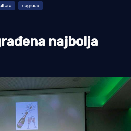
kultura
nagrade
ađena najbolja