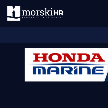
Početna
Morski plus
Morski TV
Obala
Otoci
Turizam i nautika