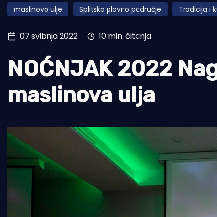
maslinovo ulje
Splitsko plovno područje
Tradicija i 
Pomorstvo
Ribolov
07 svibnja 2022
10 min. čitanja
Ekologija
NOĆNJAK 2022 Nagr
Tradicija i kultura
maslinova ulja