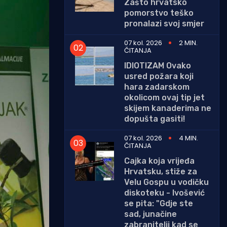
Zašto hrvatsko
pomorstvo teško
pronalazi svoj smjer
07 kol. 2026
2 MIN.
ČITANJA
IDIOTIZAM Ovako
usred požara koji
hara zadarskom
okolicom ovaj tip jet
skijem kanaderima ne
dopušta gasiti!
07 kol. 2026
4 MIN.
ČITANJA
Cajka koja vrijeđa
Hrvatsku, stiže za
Velu Gospu u vodičku
diskoteku - Ivošević
se pita: "Gdje ste
sad, junačine
zabranitelji kad se