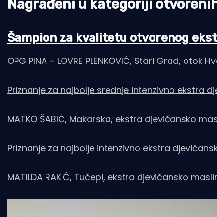
Nagrađeni u kategoriji otvorenih
Šampion za kvalitetu otvorenog ekst
OPG PINA – LOVRE PLENKOVIĆ, Stari Grad, otok Hva
Priznanje za najbolje srednje intenzivno ekstra d
MATKO ŠABIĆ, Makarska, ekstra djevičansko maslin
Priznanje za najbolje intenzivno ekstra djevičans
MATILDA RAKIĆ, Tučepi, ekstra djevičansko maslino