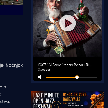
je, Noćnjak
nih
o-
stva.