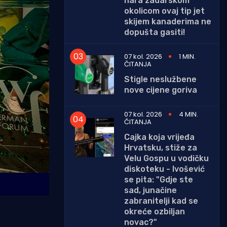
hara zadarskom
okolicom ovaj tip jet
skijem kanaderima ne
dopušta gasiti!
07 kol. 2026
1 MIN.
ČITANJA
Stigle neslužbene
nove cijene goriva
07 kol. 2026
4 MIN.
ČITANJA
Cajka koja vrijeđa
Hrvatsku, stiže za
Velu Gospu u vodičku
diskoteku - Ivošević
se pita: "Gdje ste
sad, junačine
zabranitelji kad se
okreće ozbiljan
novac?"