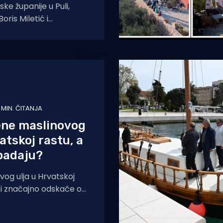
ske županije u Puli,
oris Miletić i
 Vodnjana Igor Orlić
govor o sufinanciranju
 MIN. ČITANJA
ene maslinovog
atskoj rastu, a
padaju?
vog ulja u Hrvatskoj
i i značajno odskače od
lim državama Europske
iku od