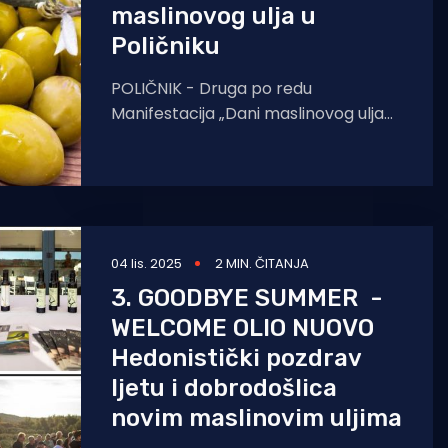
maslinovog ulja u
Poličniku
POLIČNIK - Druga po redu
Manifestacija „Dani maslinovog ulja
na području TZP Novigradsko more“,
koja održat će se u petak, 13.
04 lis. 2025
2 MIN. ČITANJA
3. GOODBYE SUMMER -
WELCOME OLIO NUOVO
Hedonistički pozdrav
ljetu i dobrodošlica
novim maslinovim uljima