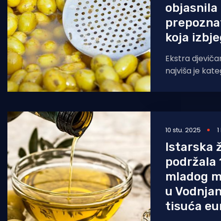
objasnila
prepoznat
koja izbj
Ekstra djeviča
najviša je kate
smije imati ap
nedostatke ni u
10 stu. 2025
1
Istarska 
podržala 
mladog m
u Vodnjan
tisuća eu