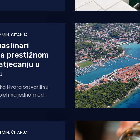
2 MIN. ČITANJA
aslinari
 na prestižnom
atjecanju u
u
ka Hvara ostvarili su
pjeh na jednom od
vjetskih natjecanja u
novih ulja – New York
1 MIN. ČITANJA