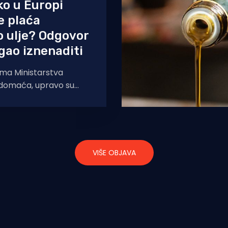
ko u Europi
e plaća
 ulje? Odgovor
gao iznenaditi
ma Ministarstva
 domaća, upravo su
ova ulja uvjerljivo
koj uniji. Plaćamo
posto
VIŠE OBJAVA