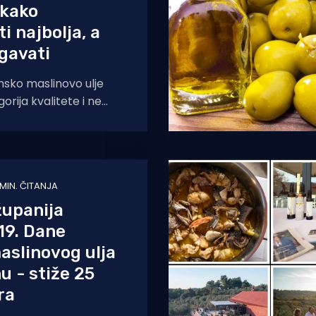
 kako
i najbolja, a
egavati
nsko maslinovo ulje
gorija kvalitete i ne
solutno nikakve
 mirisu ni u
 MIN. ČITANJA
županija
19. Dane
aslinovog ulja
u - stiže 25
ra