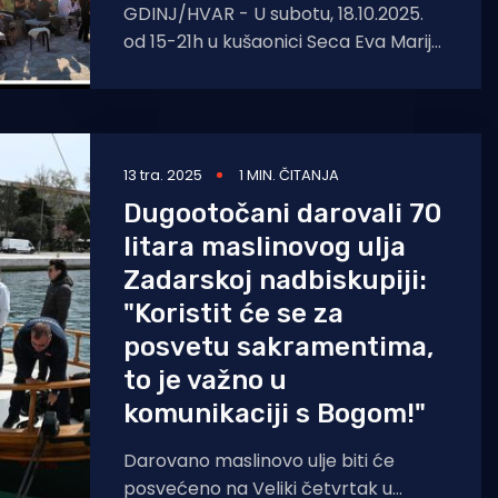
GDINJ/HVAR - U subotu, 18.10.2025.
od 15-21h u kušaonici Seca Eva Marija
u Gdinju na otoku Hvaru,
13 tra. 2025
1 MIN. ČITANJA
Dugootočani darovali 70
litara maslinovog ulja
Zadarskoj nadbiskupiji:
"Koristit će se za
posvetu sakramentima,
to je važno u
komunikaciji s Bogom!"
Darovano maslinovo ulje biti će
posvećeno na Veliki četvrtak u