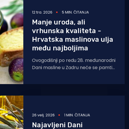
12 tra. 2026
5 MIN. ČITANJA
Manje uroda, ali
vrhunska kvaliteta -
Hrvatska maslinova ulja
među najboljima
Ovogodišnji po redu 28. međunarodni
Dani masline u Zadru neće se pamtiti
po velikom broju uzoraka, ali hoće po
kvaliteti
26 velj. 2026
1 MIN. ČITANJA
Najavljeni Dani