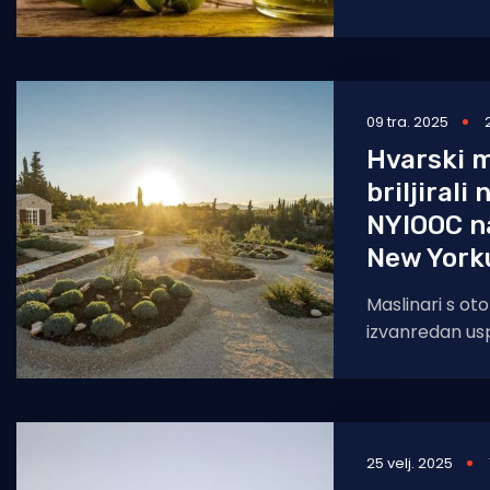
09 tra. 2025
Hvarski m
briljirali
NYIOOC n
New York
Maslinari s oto
izvanredan us
najuglednijih s
kvaliteti masli
25 velj. 2025