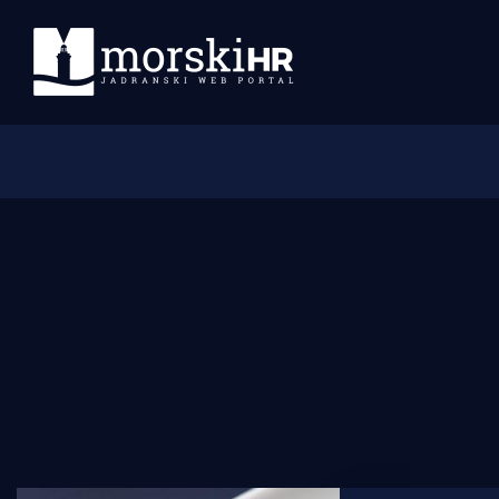
Početna
Morski plus
Morski TV
Obala
Otoci
Turizam i nautika