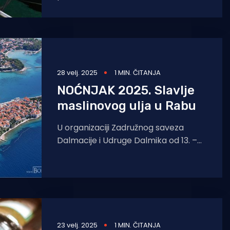
katedrali sv. Stošije u Zadru.
Dugootočani su dovezli oko 70
28 velj. 2025
1 MIN. ČITANJA
NOĆNJAK 2025. Slavlje
maslinovog ulja u Rabu
U organizaciji Zadružnog saveza
Dalmacije i Udruge Dalmika od 13. –
16. ožujka 2025. održava se 27.
Međunarodna manifestacija
maslinara i
23 velj. 2025
1 MIN. ČITANJA