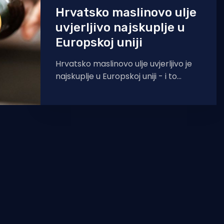
Hrvatsko maslinovo ulje
uvjerljivo najskuplje u
Europskoj uniji
Hrvatsko maslinovo ulje uvjerljivo je
najskuplje u Europskoj uniji - i to
znatno skuplje od drugih. Prema
podacima Europske komisije,
prosječna