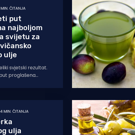
1 MIN. ČITANJA
eti put
na najboljom
a svijetu za
evičansko
 ulje
liki svjetski rezultat.
i put proglašena
jom na svijetu za
sko maslinovo ulje i to
4 MIN. ČITANJA
rka
g ulja