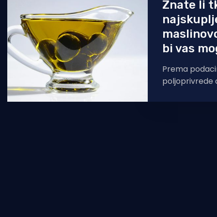
Znate li t
najskuplj
maslinovo
bi vas mo
Prema podaci
poljoprivrede
hrvatska maslin
najskuplja u Europs
ih gotovo 79 