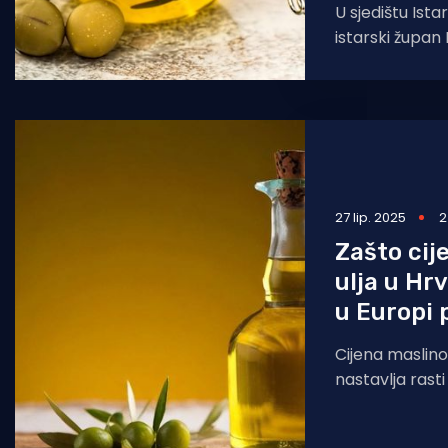
U sjedištu Istar
istarski župan B
gradonačelnik
potpisali su U
27 lip. 2025
2
Zašto cij
ulja u Hrv
u Europi 
Cijena maslino
nastavlja rast
trenda u osta
unije. Za razl