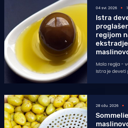
04 svi. 2026
Pomorstvo
Istra dev
Ribolov
proglaše
Ekologija
regijom n
ekstradj
Tradicija i kultura
maslinovo
Mala regija - ve
Istra je devet
najboljom regi
ekstradjevičan
28 ožu. 2026
Sommelie
maslinovo