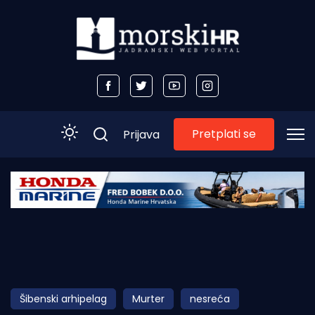
Pretplati se
Prijava
Početna
Morski plus
Morski TV
Obala
Šibenski arhipelag
Murter
nesreća
Otoci