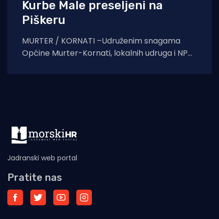
Kurbe Male preseljeni na
Piškeru
MURTER / KORNATI –Udruženim snagama
Općine Murter-Kornati, lokalnih udruga i NP
Kornati, napuštenim je životinjama osiguran
novi dom s adekvatnom
Jadranski web portal
Pratite nas