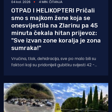
04 kol. 2026
4 MIN. ČITANJA
OTPAD I HELIKOPTERI Pričali
smo s majkom žene koja se
onesvijestila na Zlarinu pa 45
minuta čekala hitan prijevoz:
"Sve izvan zone koralja je zona
sumraka!"
Vrućina, tlak, dehidracija, sve po malo bili su
faktori koji su pridonijeli gubitku svijesti 42 -
godišnjakinje iz Zagreba koja je