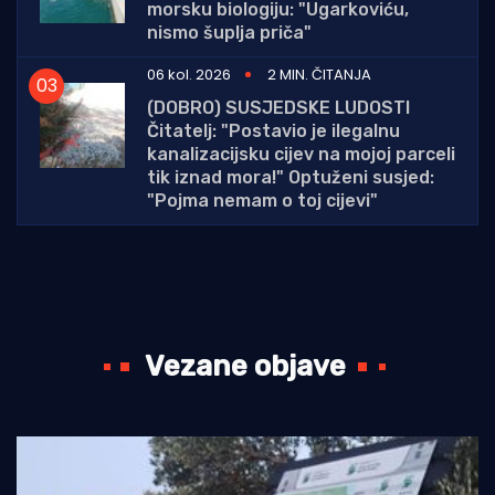
morsku biologiju: "Ugarkoviću,
nismo šuplja priča"
06 kol. 2026
2 MIN. ČITANJA
(DOBRO) SUSJEDSKE LUDOSTI
Čitatelj: "Postavio je ilegalnu
kanalizacijsku cijev na mojoj parceli
tik iznad mora!" Optuženi susjed:
"Pojma nemam o toj cijevi"
Vezane objave