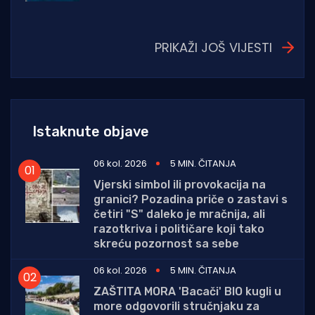
PRIKAŽI JOŠ VIJESTI
Istaknute objave
06 kol. 2026
5 MIN. ČITANJA
Vjerski simbol ili provokacija na
granici? Pozadina priče o zastavi s
četiri "S" daleko je mračnija, ali
razotkriva i političare koji tako
skreću pozornost sa sebe
06 kol. 2026
5 MIN. ČITANJA
ZAŠTITA MORA 'Bacači' BIO kugli u
more odgovorili stručnjaku za