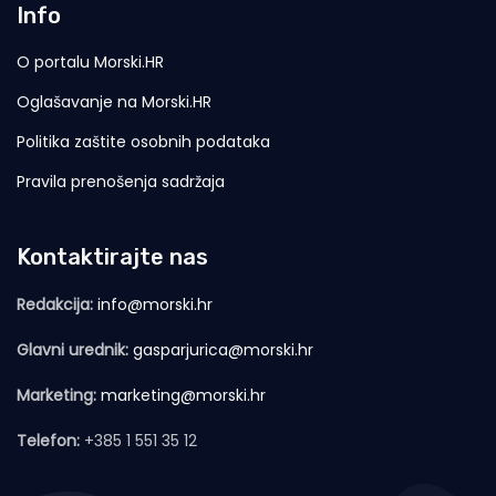
Info
O portalu Morski.HR
Oglašavanje na Morski.HR
Politika zaštite osobnih podataka
Pravila prenošenja sadržaja
Kontaktirajte nas
Redakcija:
info@morski.hr
Glavni urednik:
gasparjurica@morski.hr
Marketing:
marketing@morski.hr
Telefon:
+385 1 551 35 12