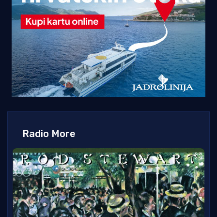
Radio More