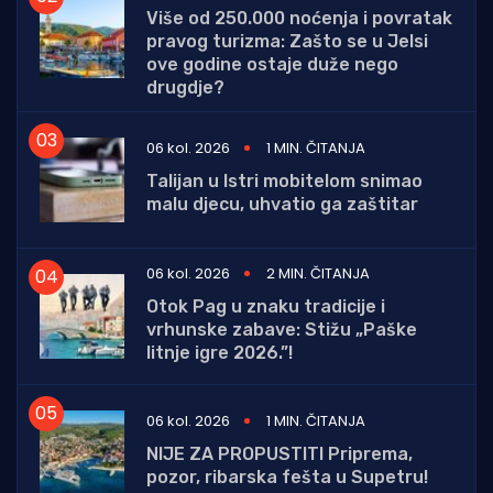
Više od 250.000 noćenja i povratak
pravog turizma: Zašto se u Jelsi
ove godine ostaje duže nego
drugdje?
06 kol. 2026
1 MIN. ČITANJA
Talijan u Istri mobitelom snimao
malu djecu, uhvatio ga zaštitar
06 kol. 2026
2 MIN. ČITANJA
Otok Pag u znaku tradicije i
vrhunske zabave: Stižu „Paške
litnje igre 2026.”!
06 kol. 2026
1 MIN. ČITANJA
NIJE ZA PROPUSTITI Priprema,
pozor, ribarska fešta u Supetru!