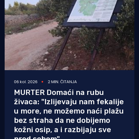
06 kol. 2026
2 MIN. ČITANJA
MURTER Domaći na rubu
živaca: "Izlijevaju nam fekalije
u more, ne možemo naći plažu
bez straha da ne dobijemo
kožni osip, a i razbijaju sve
pred sobom"