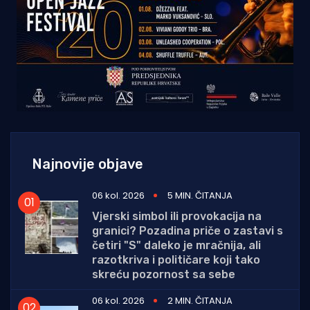
Najnovije objave
06 kol. 2026
5 MIN. ČITANJA
Vjerski simbol ili provokacija na
granici? Pozadina priče o zastavi s
četiri "S" daleko je mračnija, ali
razotkriva i političare koji tako
skreću pozornost sa sebe
06 kol. 2026
2 MIN. ČITANJA