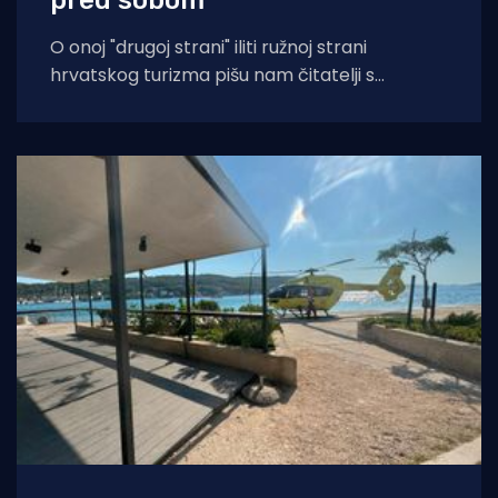
O onoj "drugoj strani" iliti ružnoj strani
hrvatskog turizma pišu nam čitatelji s
Murtera koji, kažu, muku muče