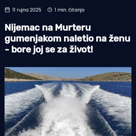
11 rujna 2025
1 min. čitanja
Turizam i nautika
Pomorstvo
Nijemac na Murteru
Ribolov
gumenjakom naletio na ženu
- bore joj se za život!
Ekologija
Tradicija i kultura