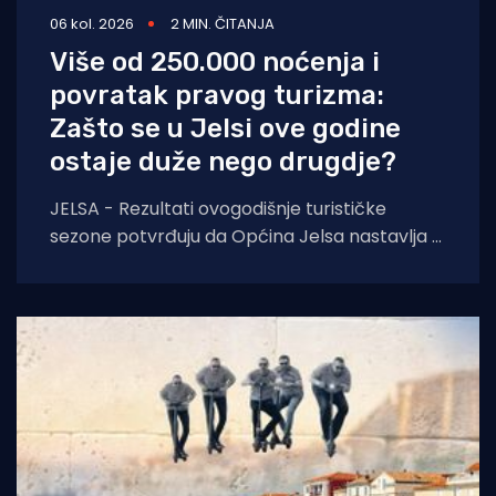
06 kol. 2026
2 MIN. ČITANJA
Više od 250.000 noćenja i
povratak pravog turizma:
Zašto se u Jelsi ove godine
ostaje duže nego drugdje?
JELSA - Rezultati ovogodišnje turističke
sezone potvrđuju da Općina Jelsa nastavlja u
pozitivnom smjeru. Do 1. kolovoza ostvarili
smo 255.585