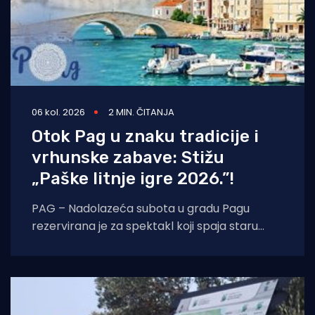
06 kol. 2026
2 MIN. ČITANJA
Otok Pag u znaku tradicije i
vrhunske zabave: Stižu
„Paške litnje igre 2026.”!
PAG – Nadolazeća subota u gradu Pagu
rezervirana je za spektakl koji spaja staru
tradiciju, natjecateljski duh i vrhunski provod.
U