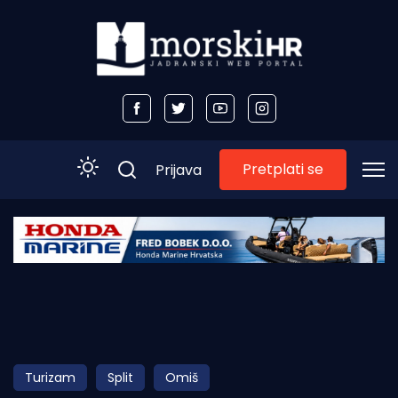
Pretplati se
Prijava
Početna
Morski plus
Morski TV
Obala
Turizam
Split
Omiš
Otoci