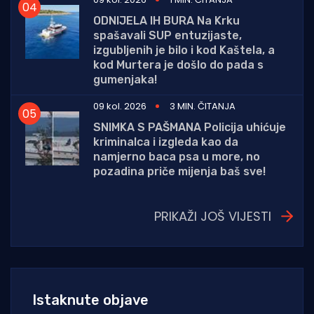
ODNIJELA IH BURA Na Krku
spašavali SUP entuzijaste,
izgubljenih je bilo i kod Kaštela, a
kod Murtera je došlo do pada s
gumenjaka!
09 kol. 2026
3 MIN. ČITANJA
SNIMKA S PAŠMANA Policija uhićuje
kriminalca i izgleda kao da
namjerno baca psa u more, no
pozadina priče mijenja baš sve!
PRIKAŽI JOŠ VIJESTI
Istaknute objave