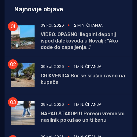
Najnovije objave
09 kol. 2026
2 MIN. ČITANJA
VIDEO: OPASNO! Ilegalni deponij
ispod dalekovoda u Novalji: "Ako
dođe do zapaljenja..."
09 kol. 2026
1 MIN. ČITANJA
CRIKVENICA Bor se srušio ravno na
kupače
09 kol. 2026
1 MIN. ČITANJA
NAPAD ŠTAKOM U Poreču vremešni
nasilnik pokušao ubiti ženu
09 kol. 2026
1 MIN. ČITANJA