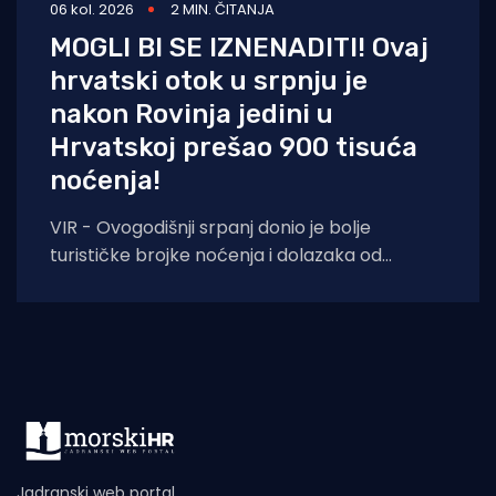
06 kol. 2026
2 MIN. ČITANJA
MOGLI BI SE IZNENADITI! Ovaj
hrvatski otok u srpnju je
nakon Rovinja jedini u
Hrvatskoj prešao 900 tisuća
noćenja!
VIR - Ovogodišnji srpanj donio je bolje
turističke brojke noćenja i dolazaka od
lanjskih: tijekom srpnja na otoku Viru
ostvareno je
Jadranski web portal