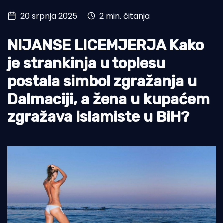
20 srpnja 2025
2 min. čitanja
Turizam i nautika
Pomorstvo
NIJANSE LICEMJERJA Kako
Ribolov
je strankinja u toplesu
postala simbol zgražanja u
Ekologija
Dalmaciji, a žena u kupaćem
Tradicija i kultura
zgražava islamiste u BiH?