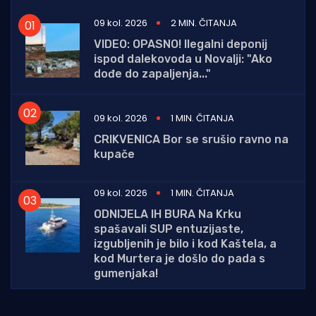
09 kol. 2026
2 MIN. ČITANJA
VIDEO: OPASNO! Ilegalni deponij
ispod dalekovoda u Novalji: "Ako
dođe do zapaljenja..."
09 kol. 2026
1 MIN. ČITANJA
CRIKVENICA Bor se srušio ravno na
kupače
09 kol. 2026
1 MIN. ČITANJA
ODNIJELA IH BURA Na Krku
spašavali SUP entuzijaste,
izgubljenih je bilo i kod Kaštela, a
kod Murtera je došlo do pada s
gumenjaka!