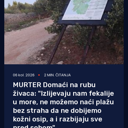
06 kol. 2026
2 MIN. ČITANJA
MURTER Domaći na rubu
živaca: "Izlijevaju nam fekalije
u more, ne možemo naći plažu
bez straha da ne dobijemo
kožni osip, a i razbijaju sve
pred sobom"