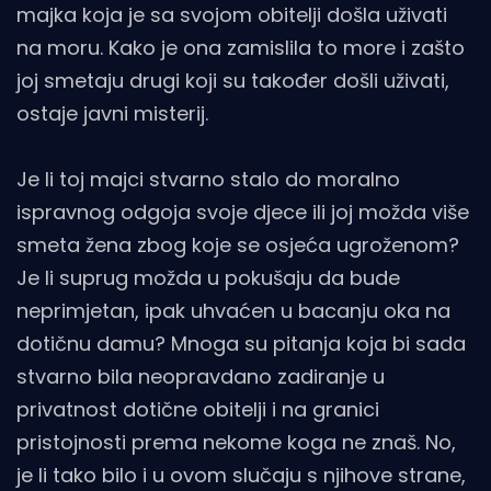
majka koja je sa svojom obitelji došla uživati
na moru. Kako je ona zamislila to more i zašto
joj smetaju drugi koji su također došli uživati,
ostaje javni misterij.
Je li toj majci stvarno stalo do moralno
ispravnog odgoja svoje djece ili joj možda više
smeta žena zbog koje se osjeća ugroženom?
Je li suprug možda u pokušaju da bude
neprimjetan, ipak uhvaćen u bacanju oka na
dotičnu damu? Mnoga su pitanja koja bi sada
stvarno bila neopravdano zadiranje u
privatnost dotične obitelji i na granici
pristojnosti prema nekome koga ne znaš. No,
je li tako bilo i u ovom slučaju s njihove strane,