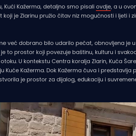
, Kući Kažerma, detaljno smo pisali
ovdje
, a u ovo
oji je Zlarinu pružio čitav niz mogućnosti i ljeti i z
jeme već dobrano bilo udarilo pečat, obnovljena je u
je to prostor koji povezuje baštinu, kulturu i svako
otoku. U kontekstu Centra koralja Zlarin, Kuća Šar
iju Kuće Kažerma. Dok Kažerma čuva i predstavlja p
 stvorila je prostor za dijalog, edukaciju i suvremen