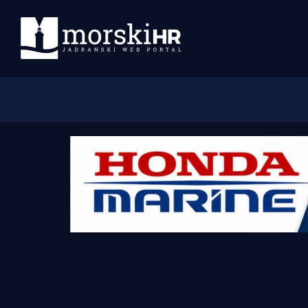
Početna
Morski plus
Morski TV
Obala
Otoci
Turizam i nautika