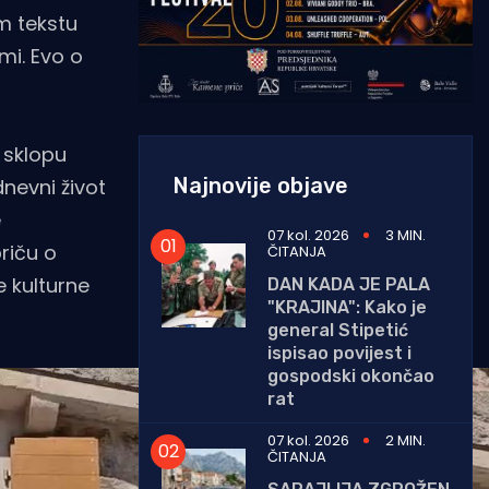
m tekstu
imi. Evo o
 sklopu
Najnovije objave
dnevni život
e
07 kol. 2026
3 MIN.
riču o
ČITANJA
e kulturne
DAN KADA JE PALA
"KRAJINA": Kako je
general Stipetić
ispisao povijest i
gospodski okončao
rat
07 kol. 2026
2 MIN.
ČITANJA