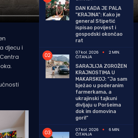
DAN KADA JE PALA
"KRAJINA": Kako je
general Stipetić
ispisao povijest i
gospodski okončao
ren
rat
a djecu i
07 kol. 2026
2 MIN.
a Centra
ČITANJA
toka.
SARAJLIJA ZGROŽEN
KRAJNOSTIMA U
MAKARSKOJ: "Ja sam
ućnosti
bježao u poderanim
farmerkama, a
ukrajinski tajkuni
divljaju u Poršeima
dok im domovina
gori!"
07 kol. 2026
6 MIN.
ČITANJA