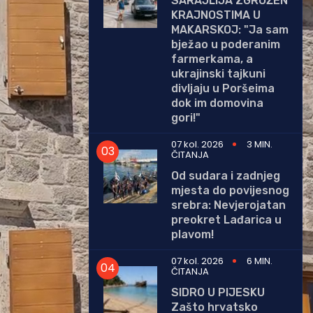
SARAJLIJA ZGROŽEN
KRAJNOSTIMA U
MAKARSKOJ: "Ja sam
bježao u poderanim
farmerkama, a
ukrajinski tajkuni
divljaju u Poršeima
dok im domovina
gori!"
07 kol. 2026
3 MIN.
ČITANJA
Od sudara i zadnjeg
mjesta do povijesnog
srebra: Nevjerojatan
preokret Lađarica u
plavom!
07 kol. 2026
6 MIN.
ČITANJA
SIDRO U PIJESKU
Zašto hrvatsko