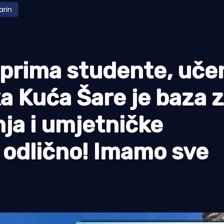
arin
 a prima studente, uče
ka Kuća Šare je baza 
nja i umjetničke
a odlično! Imamo sve