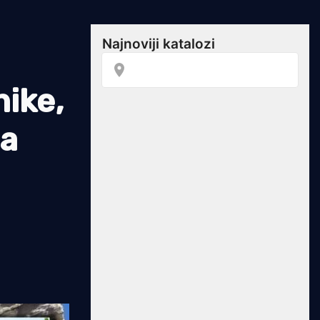
nike,
za