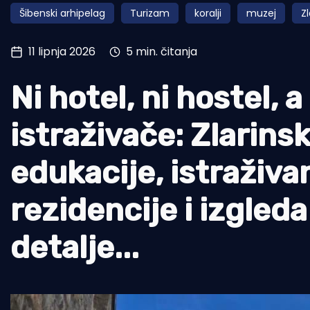
Šibenski arhipelag
Turizam
koralji
muzej
Zl
Pomorstvo
Ribolov
11 lipnja 2026
5 min. čitanja
Ekologija
Ni hotel, ni hostel,
Tradicija i kultura
istraživače: Zlarins
edukacije, istraživa
rezidencije i izgled
detalje...