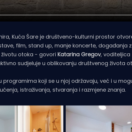
nira, Kuća Šare je društveno-kulturni prostor otvo
dstave, film, stand up, manje koncerte, događanja z
 životu otoka - govori
Katarina Gregov
, voditeljic
 aktivno sudjeluje u oblikovanju društvenog života o
u programima koji se u njoj održavaju, već i u mog
čenja, istraživanja, stvaranja i razmjene znanja.