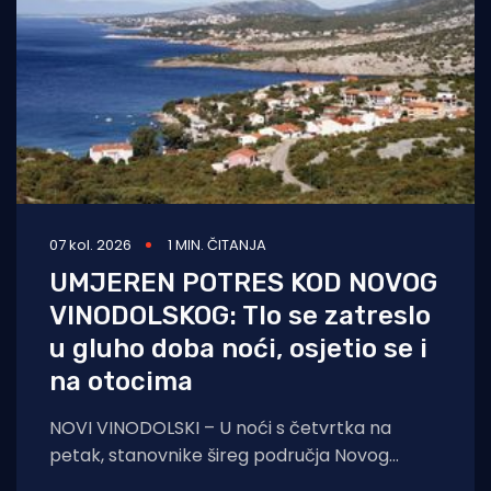
07 kol. 2026
1 MIN. ČITANJA
UMJEREN POTRES KOD NOVOG
VINODOLSKOG: Tlo se zatreslo
u gluho doba noći, osjetio se i
na otocima
NOVI VINODOLSKI – U noći s četvrtka na
petak, stanovnike šireg područja Novog
Vinodolskog i okolice uznemirio je umjeren