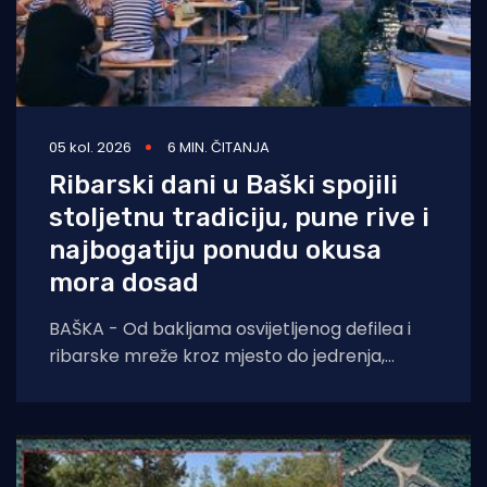
05 kol. 2026
6 MIN. ČITANJA
Ribarski dani u Baški spojili
stoljetnu tradiciju, pune rive i
najbogatiju ponudu okusa
mora dosad
BAŠKA - Od bakljama osvijetljenog defilea i
ribarske mreže kroz mjesto do jedrenja,
dječjih radionica, umjetnosti i koncerata,
trodnevna manifestacija još