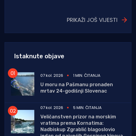
PRIKAŽI JOŠ VIJESTI
Istaknute objave
07 kol. 2026
1 MIN. ČITANJA
U moru na Pašmanu pronađen
mrtav 24-godišnji Slovenac
07 kol. 2026
5 MIN. ČITANJA
Veličanstven prizor na morskim
vratima prema Kornatima:
Nadbiskup Zgrablić blagoslovio
jedan od najvećih Gospinog kipova