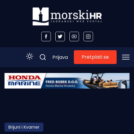
Pretplati se
Prijava
Početna
Morski plus
Morski TV
Obala
Brijuni i Kvarner
Otoci