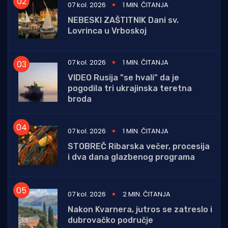
07 kol. 2026
1 MIN. ČITANJA
NEBESKI ZAŠTITNIK Dani sv.
Lovrinca u Vrboskoj
07 kol. 2026
1 MIN. ČITANJA
VIDEO Rusija "se hvali" da je
pogodila tri ukrajinska teretna
broda
07 kol. 2026
1 MIN. ČITANJA
STOBREČ Ribarska večer, procesija
i dva dana glazbenog programa
07 kol. 2026
2 MIN. ČITANJA
Nakon Kvarnera, jutros se zatreslo i
dubrovačko područje