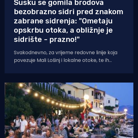
Susku se gomila brodova
bezobrazno sidri pred znakom
zabrane sidrenja: "Ometaju
opskrbu otoka, a obližnje je
sidrište - prazno!"
Svakodnevno, za vrijeme redovne linije koja
povezuje Mali Lošinj i lokalne otoke, te ih
opskrbljuje namirnicama, po cijeloj uvali sidre