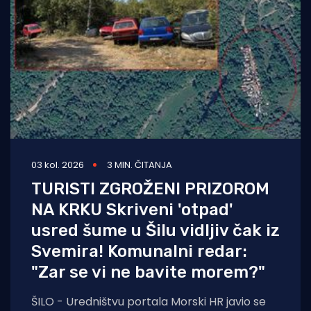
03 kol. 2026
3 MIN. ČITANJA
TURISTI ZGROŽENI PRIZOROM
NA KRKU Skriveni 'otpad'
usred šume u Šilu vidljiv čak iz
Svemira! Komunalni redar:
"Zar se vi ne bavite morem?"
ŠILO - Uredništvu portala Morski HR javio se