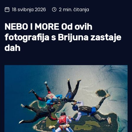
18 svibnja 2026
2 min. čitanja
Turizam i nautika
Pomorstvo
NEBO I MORE Od ovih
Ribolov
fotografija s Brijuna zastaje
dah
Ekologija
Tradicija i kultura