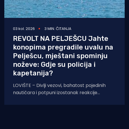
03 kol. 2026
3 MIN. ČITANJA
REVOLT NA PELJEŠCU Jahte
konopima pregradile uvalu na
Pelješcu, mještani spominju
noževe: Gdje su policija i
kapetanija?
LOVIŠTE – Divlji vezovi, bahatost pojedinih
nautičara i potpuni izostanak reakcije
nadležnih službi doveli su situaciju na Pelješcu
do samog ruba