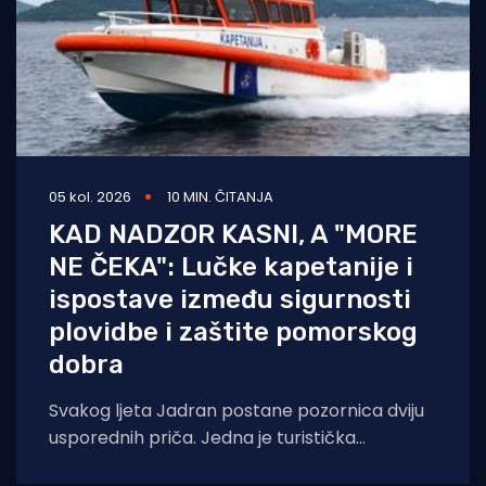
05 kol. 2026
10 MIN. ČITANJA
KAD NADZOR KASNI, A "MORE
NE ČEKA": Lučke kapetanije i
ispostave između sigurnosti
plovidbe i zaštite pomorskog
dobra
Svakog ljeta Jadran postane pozornica dviju
usporednih priča. Jedna je turistička
razglednica – sunce, jedra, jahte, otoci. Druga