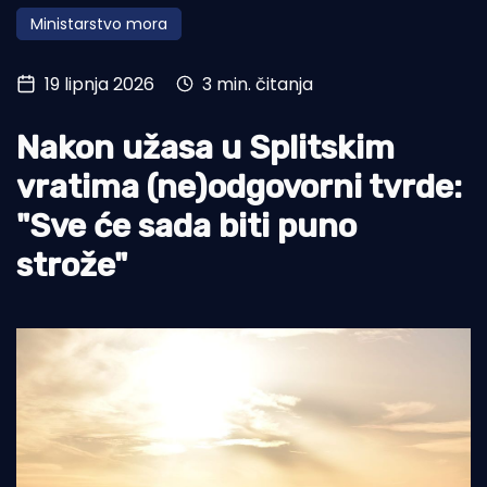
Ministarstvo mora
Turizam i nautika
Pomorstvo
19 lipnja 2026
3 min. čitanja
Ribolov
Nakon užasa u Splitskim
Ekologija
vratima (ne)odgovorni tvrde:
Tradicija i kultura
"Sve će sada biti puno
strože"