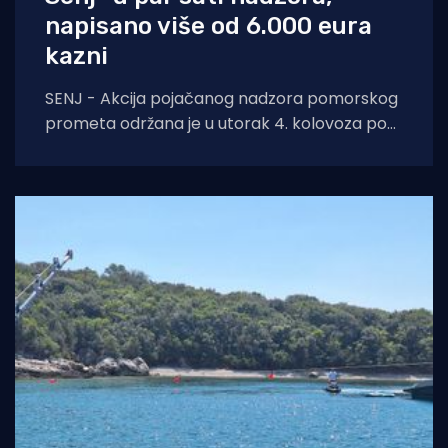
napisano više od 6.000 eura
kazni
SENJ - Akcija pojačanog nadzora pomorskog
prometa održana je u utorak 4. kolovoza pod
nazivom „Sigurna plovidba 2026 Senj“, u širem