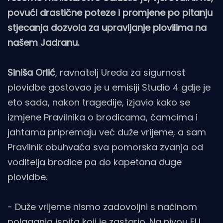
povući drastične poteze i promjene po pitanju
stjecanja dozvola za upravljanje plovilima na
našem Jadranu.
Siniša Orlić
, ravnatelj Ureda za sigurnost
plovidbe gostovao je u emisiji Studio 4 gdje je
eto sada, nakon tragedije, izjavio kako se
izmjene Pravilnika o brodicama, čamcima i
jahtama pripremaju već duže vrijeme, a sam
Pravilnik obuhvaća sva pomorska zvanja od
voditelja brodice pa do kapetana duge
plovidbe.
- Duže vrijeme nismo zadovoljni s načinom
polaganja ispita koji je zastario. Na nivou EU