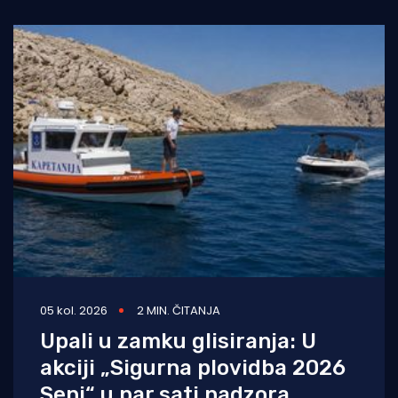
je manje vidljiva,
05 kol. 2026
2 MIN. ČITANJA
Upali u zamku glisiranja: U
akciji „Sigurna plovidba 2026
Senj“ u par sati nadzora,