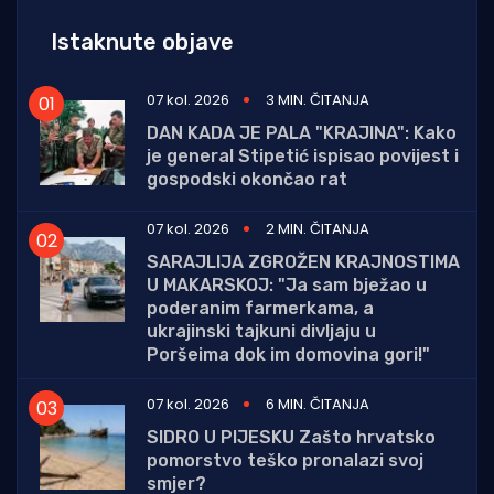
Istaknute objave
07 kol. 2026
3 MIN. ČITANJA
DAN KADA JE PALA "KRAJINA": Kako
je general Stipetić ispisao povijest i
gospodski okončao rat
07 kol. 2026
2 MIN. ČITANJA
SARAJLIJA ZGROŽEN KRAJNOSTIMA
U MAKARSKOJ: "Ja sam bježao u
poderanim farmerkama, a
ukrajinski tajkuni divljaju u
Poršeima dok im domovina gori!"
07 kol. 2026
6 MIN. ČITANJA
SIDRO U PIJESKU Zašto hrvatsko
pomorstvo teško pronalazi svoj
smjer?