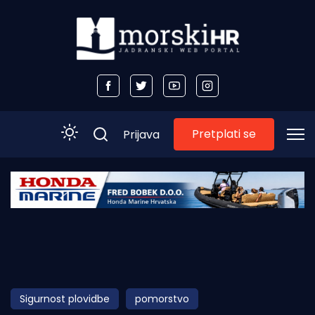
Pretplati se
Prijava
Početna
Morski plus
Morski TV
Obala
Sigurnost plovidbe
pomorstvo
Otoci