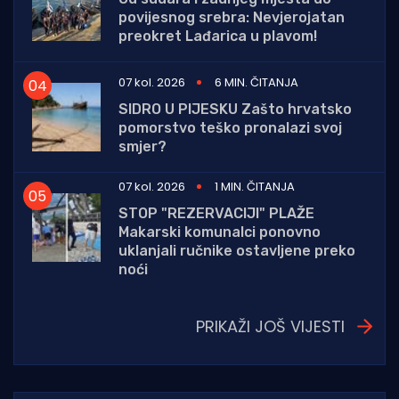
povijesnog srebra: Nevjerojatan
preokret Lađarica u plavom!
07 kol. 2026
6 MIN. ČITANJA
SIDRO U PIJESKU Zašto hrvatsko
pomorstvo teško pronalazi svoj
smjer?
07 kol. 2026
1 MIN. ČITANJA
STOP "REZERVACIJI" PLAŽE
Makarski komunalci ponovno
uklanjali ručnike ostavljene preko
noći
PRIKAŽI JOŠ VIJESTI