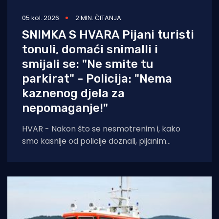
05 kol. 2026
2 MIN. ČITANJA
SNIMKA S HVARA Pijani turisti
tonuli, domaći snimalli i
smijali se: "Ne smite tu
parkirat" - Policija: "Nema
kaznenog djela za
nepomaganje!"
HVAR - Nakon što se nesmotrenim i, kako
smo kasnije od policije doznali, pijanim
turistima potopila brodica, pored njih prošla
je