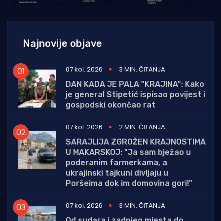
Najnovije objave
07 kol. 2026
3 MIN. ČITANJA
DAN KADA JE PALA "KRAJINA": Kako
je general Stipetić ispisao povijest i
gospodski okončao rat
07 kol. 2026
2 MIN. ČITANJA
SARAJLIJA ZGROŽEN KRAJNOSTIMA
U MAKARSKOJ: "Ja sam bježao u
poderanim farmerkama, a
ukrajinski tajkuni divljaju u
Poršeima dok im domovina gori!"
07 kol. 2026
3 MIN. ČITANJA
Od sudara i zadnjeg mjesta do