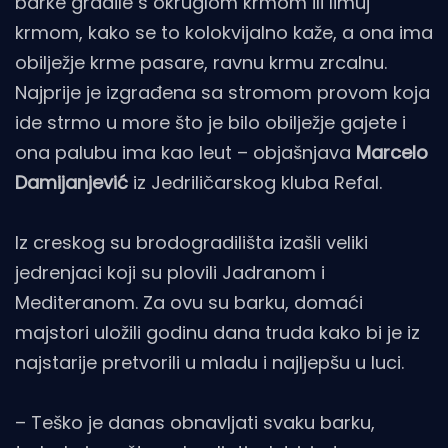
barke gradile s okruglom krmom ili limuj
krmom, kako se to kolokvijalno kaže, a ona ima
obilježje krme pasare, ravnu krmu zrcalnu.
Najprije je izgrađena sa stromom provom koja
ide strmo u more što je bilo obilježje gajete i
ona palubu ima kao leut – objašnjava
Marcelo
Damijanjević
iz Jedriličarskog kluba Refal.
Iz creskog su brodogradilišta izašli veliki
jedrenjaci koji su plovili Jadranom i
Mediteranom. Za ovu su barku, domaći
majstori uložili godinu dana truda kako bi je iz
najstarije pretvorili u mladu i najljepšu u luci.
– Teško je danas obnavljati svaku barku,