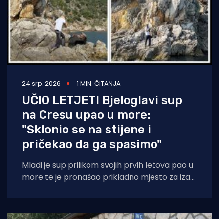
24 srp. 2026
1 MIN. ČITANJA
UČIO LETJETI Bjeloglavi sup
na Cresu upao u more:
"Sklonio se na stijene i
pričekao da ga spasimo"
Mladi je sup prilikom svojih prvih letova pao u
more te je pronašao prikladno mjesto za izaći
na stijene, gdje