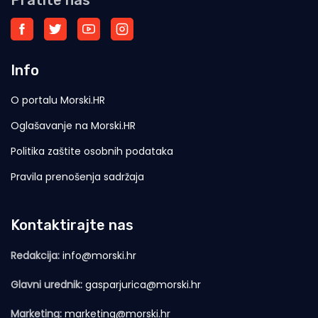
Pratite nas
Info
O portalu Morski.HR
Oglašavanje na Morski.HR
Politika zaštite osobnih podataka
Pravila prenošenja sadržaja
Kontaktirajte nas
Redakcija:
info@morski.hr
Glavni urednik:
gasparjurica@morski.hr
Marketing:
marketing@morski.hr