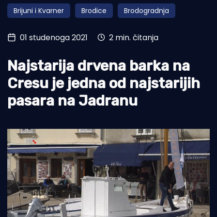
Brijuni i Kvarner
Brodice
Brodogradnja
Turizam i nautika
Pomorstvo
01 studenoga 2021
2 min. čitanja
Ribolov
Najstarija drvena barka na
Ekologija
Cresu je jedna od najstarijih
Tradicija i kultura
pasara na Jadranu