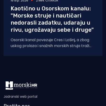
15 srp. 2026
2 MIN. ČITANJA
Kaotično u Osorskom kanalu:
"Morske struje i nautičari
nedorasli zadatku, udaraju u
rivu, ugrožavaju sebe i druge"
Osorski kanal povezuje Cres i Lošinj, a zbog
uskog prolaza i snažnih morskih struja traži
iskustvo, znanje, strpljenje, drugim riječima
Jadranski web portal