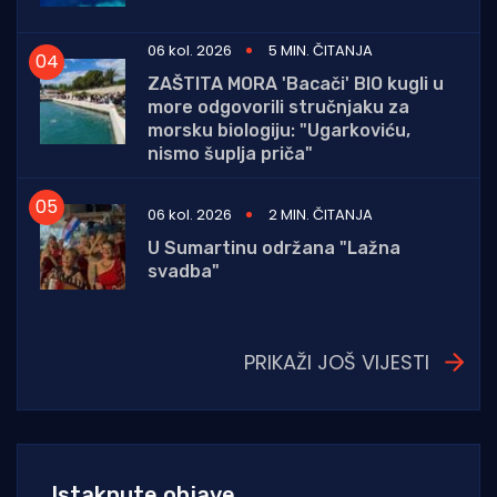
06 kol. 2026
5 MIN. ČITANJA
ZAŠTITA MORA 'Bacači' BIO kugli u
more odgovorili stručnjaku za
morsku biologiju: "Ugarkoviću,
nismo šuplja priča"
06 kol. 2026
2 MIN. ČITANJA
U Sumartinu održana "Lažna
svadba"
PRIKAŽI JOŠ VIJESTI
Istaknute objave