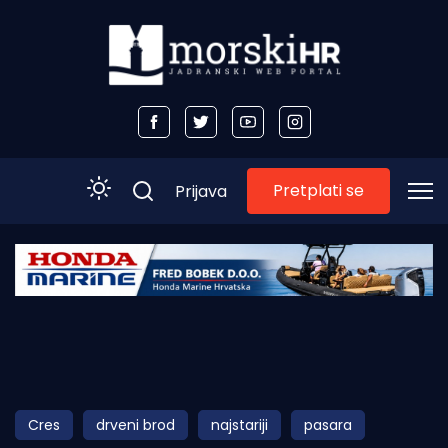
Pretplati se
Prijava
Početna
Morski plus
Morski TV
Obala
Cres
drveni brod
najstariji
pasara
Otoci