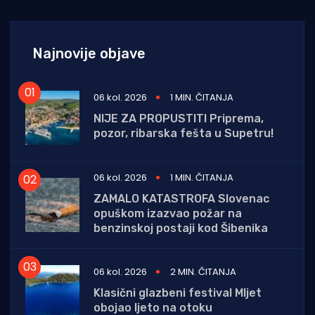
Najnovije objave
06 kol. 2026
1 MIN. ČITANJA
NIJE ZA PROPUSTITI Priprema,
pozor, ribarska fešta u Supetru!
06 kol. 2026
1 MIN. ČITANJA
ZAMALO KATASTROFA Slovenac
opuškom izazvao požar na
benzinskoj postaji kod Šibenika
06 kol. 2026
2 MIN. ČITANJA
Klasični glazbeni festival Mljet
obojao ljeto na otoku