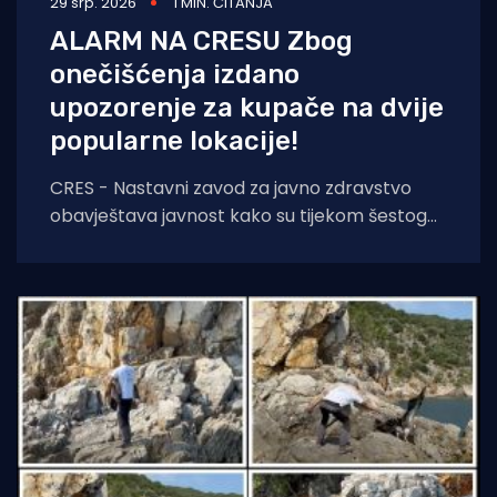
29 srp. 2026
1 MIN. ČITANJA
ALARM NA CRESU Zbog
onečišćenja izdano
upozorenje za kupače na dvije
popularne lokacije!
CRES - Nastavni zavod za javno zdravstvo
obavještava javnost kako su tijekom šestog
redovitog ispitivanja kakvoće mora za
kupanje, analizom uzoraka