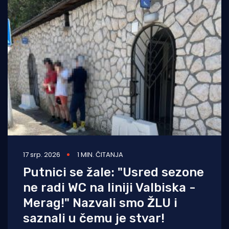
17 srp. 2026
1 MIN. ČITANJA
Putnici se žale: "Usred sezone
ne radi WC na liniji Valbiska -
Merag!" Nazvali smo ŽLU i
saznali u čemu je stvar!