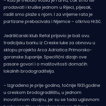
– Kad je trebalo vozila je i drva, čak smo išli
prodavati i kruške jednom u Rijeci, pijesak,
radili smo plaže s njom. I za vrijeme rata je
partizane prebacivala i Nijemce – otkriva Hržić.
Jedriličarski klub Refal prijavio je baš ovu
tradicijsku barku iz Creske luke za obnovu u
sklopu projekta Arca Adriatica Primorsko-
goranske županije. Specifični dizajn ove
pasare govori i o maštovitosti domaćih
lokalnih brodograditelja.
– Izgrađena je prije godina, točnije 1931.godine
u creskom brodogradilištu, u jednom
inovativnom dizajnu, jer su se tada uglavnom