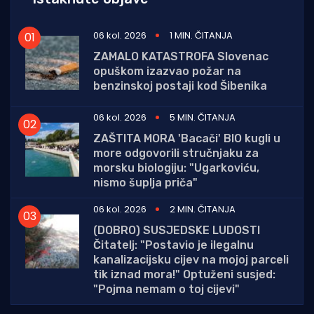
06 kol. 2026
1 MIN. ČITANJA
ZAMALO KATASTROFA Slovenac
opuškom izazvao požar na
benzinskoj postaji kod Šibenika
06 kol. 2026
5 MIN. ČITANJA
ZAŠTITA MORA 'Bacači' BIO kugli u
more odgovorili stručnjaku za
morsku biologiju: "Ugarkoviću,
nismo šuplja priča"
06 kol. 2026
2 MIN. ČITANJA
(DOBRO) SUSJEDSKE LUDOSTI
Čitatelj: "Postavio je ilegalnu
kanalizacijsku cijev na mojoj parceli
tik iznad mora!" Optuženi susjed:
"Pojma nemam o toj cijevi"