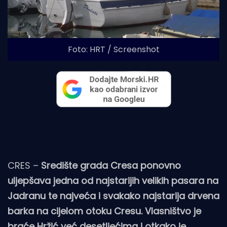
Foto: HRT / Screenshot
CRES –
Središte grada Cresa ponovno
uljepšava jedna od najstarijih velikih pasara na
Jadranu te najveća i svakako najstarija drvena
barka na cijelom otoku Cresu. Vlasništvo je
braće Hržić već desetljećima i otkako je