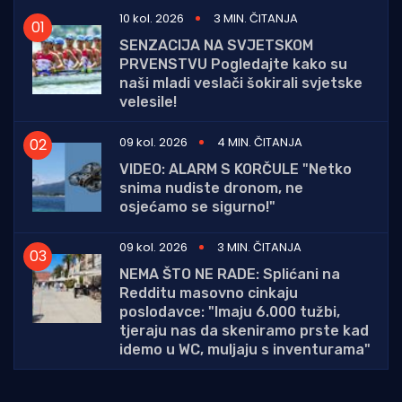
10 kol. 2026
3 MIN. ČITANJA
SENZACIJA NA SVJETSKOM
PRVENSTVU Pogledajte kako su
naši mladi veslači šokirali svjetske
velesile!
09 kol. 2026
4 MIN. ČITANJA
VIDEO: ALARM S KORČULE "Netko
snima nudiste dronom, ne
osjećamo se sigurno!"
09 kol. 2026
3 MIN. ČITANJA
NEMA ŠTO NE RADE: Splićani na
Redditu masovno cinkaju
poslodavce: "Imaju 6.000 tužbi,
tjeraju nas da skeniramo prste kad
idemo u WC, muljaju s inventurama"