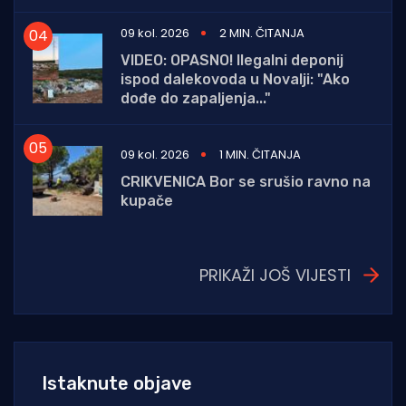
09 kol. 2026
2 MIN. ČITANJA
VIDEO: OPASNO! Ilegalni deponij
ispod dalekovoda u Novalji: "Ako
dođe do zapaljenja..."
09 kol. 2026
1 MIN. ČITANJA
CRIKVENICA Bor se srušio ravno na
kupače
PRIKAŽI JOŠ VIJESTI
Istaknute objave