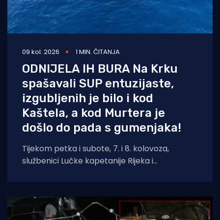
09 kol. 2026
1 MIN. ČITANJA
ODNIJELA IH BURA Na Krku
spašavali SUP entuzijaste,
izgubljenih je bilo i kod
Kaštela, a kod Murtera je
došlo do pada s gumenjaka!
Tijekom petka i subote, 7. i 8. kolovoza,
službenici Lučke kapetanije Rijeka i
pripadajućih ispostava spasili su ukupno četiri
osobe.