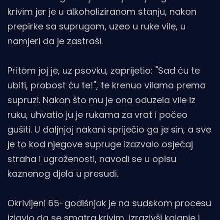
krivim jer je u alkoholiziranom stanju, nakon
prepirke sa suprugom, uzeo u ruke vile, u
namjeri da je zastraši.
Pritom joj je, uz psovku, zaprijetio: "Sad ću te
ubiti, probost ću te!", te krenuo vilama prema
supruzi. Nakon što mu je ona oduzela vile iz
ruku, uhvatio ju je rukama za vrat i počeo
gušiti. U daljnjoj nakani spriječio ga je sin, a sve
je to kod njegove supruge izazvalo osjećaj
straha i ugroženosti, navodi se u opisu
kaznenog djela u presudi.
Okrivljeni 65-godišnjak je na sudskom procesu
izjavio da se smatra krivim, izrazivši kajanje i