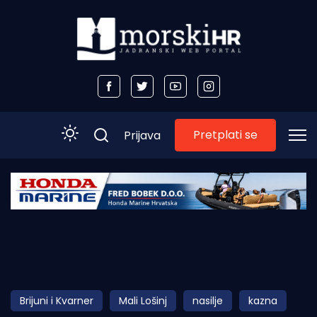
Pretplati se
Prijava
Početna
Morski plus
Morski TV
Obala
Brijuni i Kvarner
Mali Lošinj
nasilje
kazna
Otoci