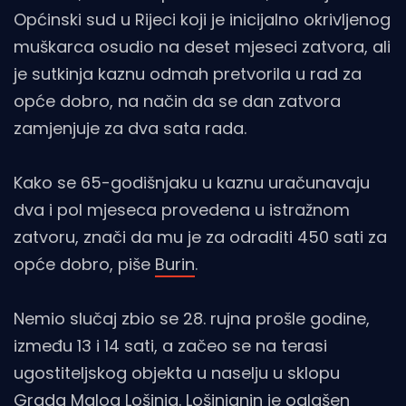
Općinski sud u Rijeci koji je inicijalno okrivljenog
muškarca osudio na deset mjeseci zatvora, ali
je sutkinja kaznu odmah pretvorila u rad za
opće dobro, na način da se dan zatvora
zamjenjuje za dva sata rada.
Kako se 65-godišnjaku u kaznu uračunavaju
dva i pol mjeseca provedena u istražnom
zatvoru, znači da mu je za odraditi 450 sati za
opće dobro, piše
Burin
.
Nemio slučaj zbio se 28. rujna prošle godine,
između 13 i 14 sati, a začeo se na terasi
ugostiteljskog objekta u naselju u sklopu
Grada Malog Lošinja. Lošinjanin je oglašen