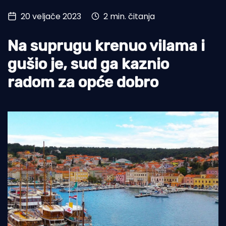
20 veljače 2023
2 min. čitanja
Turizam i nautika
Pomorstvo
Na suprugu krenuo vilama i
Ribolov
gušio je, sud ga kaznio
radom za opće dobro
Ekologija
Tradicija i kultura