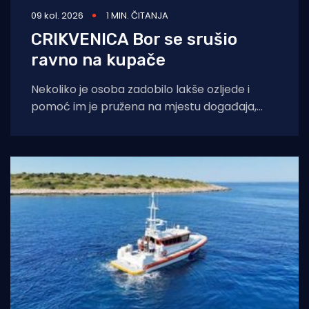
09 kol. 2026
1 MIN. ČITANJA
CRIKVENICA Bor se srušio
ravno na kupače
Nekoliko je osoba zadobilo lakše ozljede i
pomoć im je pružena na mjestu događaja,
javlja portal Crikva.hr. Pri padu