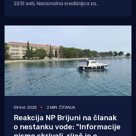
23:51 sati, Nacionalna središnjica za
usklađivanje traganja i spašavanja na moru
09 kol. 2026
2 MIN. ČITANJA
Reakcija NP Brijuni na članak
o nestanku vode: "Informacije
nismo skrivali, riječ je o