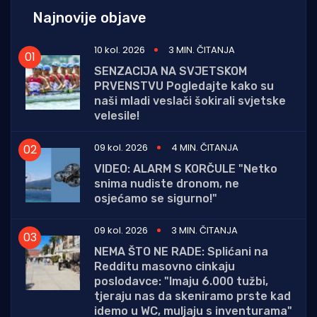
Najnovije objave
10 kol. 2026
3 MIN. ČITANJA
SENZACIJA NA SVJETSKOM
PRVENSTVU Pogledajte kako su
naši mladi veslači šokirali svjetske
velesile!
09 kol. 2026
4 MIN. ČITANJA
VIDEO: ALARM S KORČULE "Netko
snima nudiste dronom, ne
osjećamo se sigurno!"
09 kol. 2026
3 MIN. ČITANJA
NEMA ŠTO NE RADE: Splićani na
Redditu masovno cinkaju
poslodavce: "Imaju 6.000 tužbi,
tjeraju nas da skeniramo prste kad
idemo u WC, muljaju s inventurama"