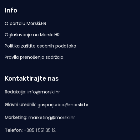
Info
O portalu Morski.HR
Oglašavanje na Morski.HR
Politika zaštite osobnih podataka
Pravila prenošenja sadržaja
Kontaktirajte nas
Redakcija:
info@morski.hr
Glavni urednik:
gasparjurica@morski.hr
Marketing:
marketing@morski.hr
Telefon:
+385 1 551 35 12