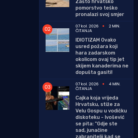
Zašto hrvatsko
pomorstvo teško
pronalazi svoj smjer
07 kol. 2026
2 MIN.
ČITANJA
IDIOTIZAM Ovako
usred požara koji
hara zadarskom
okolicom ovaj tip jet
skijem kanaderima ne
dopušta gasiti!
07 kol. 2026
4 MIN.
ČITANJA
Cajka koja vrijeđa
Hrvatsku, stiže za
Velu Gospu u vodičku
diskoteku - Ivošević
se pita: "Gdje ste
sad, junačine
zabranitelji kad se