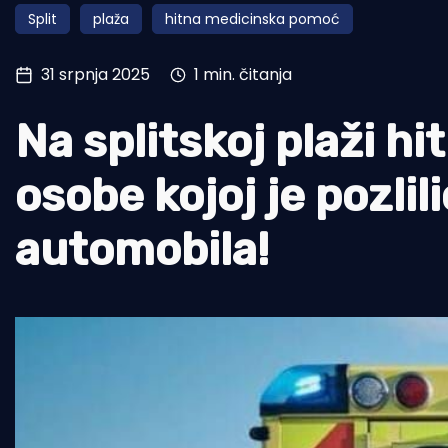
Split
plaža
hitna medicinska pomoć
Pomorstvo
Ribolov
31 srpnja 2025
1 min. čitanja
Ekologija
Na splitskoj plaži h
Tradicija i kultura
osobe kojoj je pozlil
automobila!