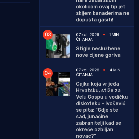
hara zadarskom
okolicom ovaj tip jet
skijem kanaderima ne
dopušta gasiti!
07 kol. 2026
1 MIN.
ČITANJA
Stigle neslužbene
nove cijene goriva
07 kol. 2026
4 MIN.
ČITANJA
Cajka koja vrijeđa
Hrvatsku, stiže za
Velu Gospu u vodičku
diskoteku - Ivošević
se pita: "Gdje ste
sad, junačine
zabranitelji kad se
okreće ozbiljan
novac?"