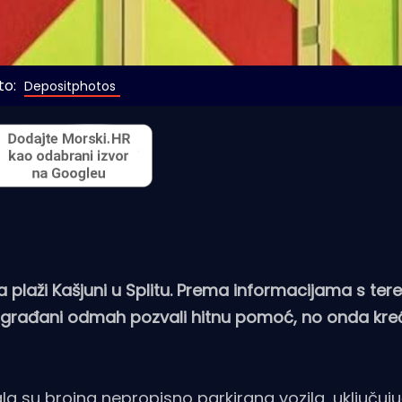
o: 
Depositphotos
plaži Kašjuni u Splitu. Prema informacijama s tere
u građani odmah pozvali hitnu pomoć, no onda kre
a su brojna nepropisno parkirana vozila, uključuj