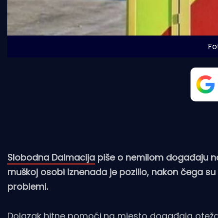
Fot
Slobodna Dalmacija
piše o nemilom događaju na 
muškoj osobi iznenada je pozlilo, nakon čega s
problemi.
Dolazak hitne pomoći na mjesto događaja otežal