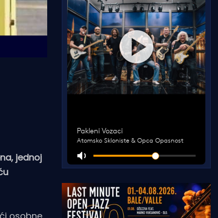
na, jednoj
ću
ući osobne