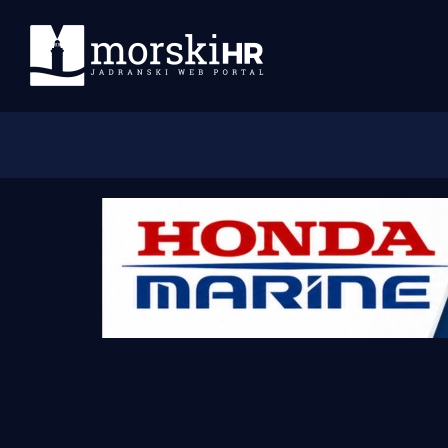
Početna
Morski plus
Morski TV
Obala
Otoci
Turizam i nautika