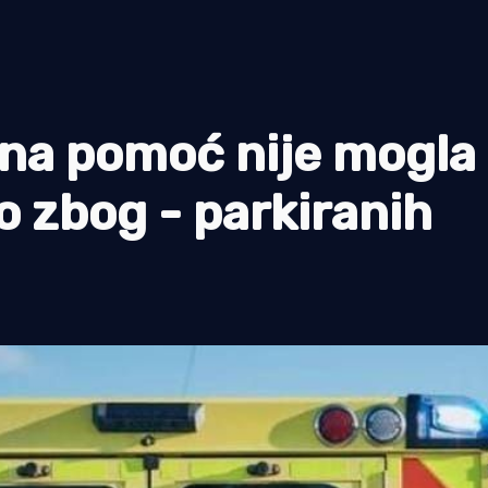
itna pomoć nije mogla
io zbog - parkiranih