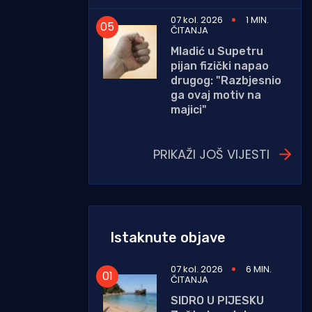
07 kol. 2026
1 MIN.
ČITANJA
Mladić u Supetru
pijan fizički napao
drugog: "Razbjesnio
ga ovaj motiv na
majici"
PRIKAŽI JOŠ VIJESTI
Istaknute objave
07 kol. 2026
6 MIN.
ČITANJA
SIDRO U PIJESKU