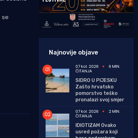
 se
Najnovije objave
07 kol. 2026
6 MIN.
ČITANJA
SIDRO U PIJESKU
Zašto hrvatsko
pomorstvo teško
pronalazi svoj smjer
07 kol. 2026
2 MIN.
ČITANJA
IDIOTIZAM Ovako
usred požara koji