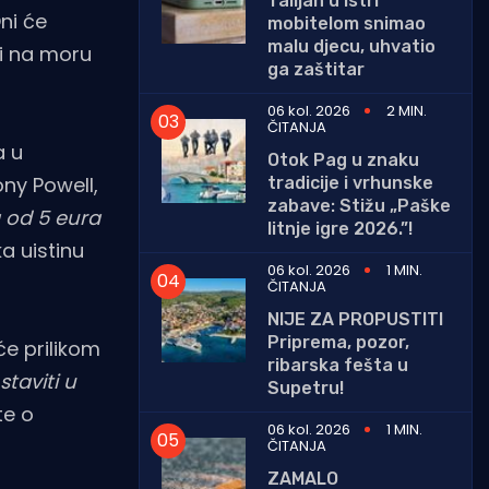
Talijan u Istri
Oni će
mobitelom snimao
malu djecu, uhvatio
ci na moru
ga zaštitar
06 kol. 2026
2 MIN.
ČITANJA
a u
Otok Pag u znaku
ony Powell,
tradicije i vrhunske
zabave: Stižu „Paške
a od 5 eura
litnje igre 2026.”!
a uistinu
06 kol. 2026
1 MIN.
ČITANJA
NIJE ZA PROPUSTITI
Priprema, pozor,
će prilikom
ribarska fešta u
staviti u
Supetru!
te o
06 kol. 2026
1 MIN.
ČITANJA
ZAMALO