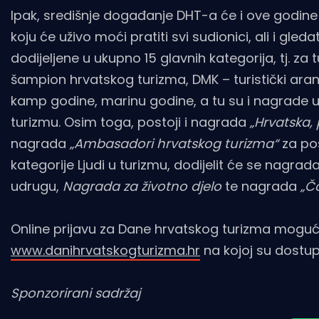
Ipak, središnje događanje DHT-a će i ove godine 
koju će uživo moći pratiti svi sudionici, ali i gled
dodijeljene u ukupno 15 glavnih kategorija, tj. za 
šampion hrvatskog turizma, DMK – turistički ara
kamp godine, marinu godine, a tu su i nagrade 
turizmu. Osim toga, postoji i nagrada
„Hrvatska, 
nagrada
„Ambasadori hrvatskog turizma“
za pos
kategorije Ljudi u turizmu, dodijelit će se nagrad
udrugu,
Nagrada za životno djelo
te nagrada
„Čo
Online prijavu za Dane hrvatskog turizma moguć
www.danihrvatskogturizma.hr
na kojoj su dostup
Sponzorirani sadržaj