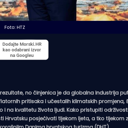
Foto: HTZ 
i rezultate, no činjenica je da globalna industrija pu
flatornih pritisaka i učestalih klimatskih promjena, 
 kvalitetu života ljudi. Kako pristupiti održivost
 Hrvatsku posjećivati tijekom ljeta, a tko tijekom 
a skorašnjim Danima hrvatskog turizma (DHT).