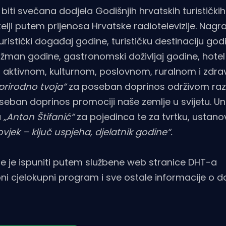
biti svečana dodjela Godišnjih hrvatskih turističk
atelji putem prijenosa Hrvatske radiotelevizije. Nagr
turistički događaj godine, turističku destinaciju god
nžman godine, gastronomski doživljaj godine, hotel
u aktivnom, kulturnom, poslovnom, ruralnom i zdr
prirodno tvoja“
za poseban doprinos održivom raz
eban doprinos promociji naše zemlje u svijetu. Un
a
„Anton Štifanić“
za pojedinca te za tvrtku, ustanovu
vjek – ključ uspjeha, djelatnik godine“.
e je ispuniti putem službene web stranice DHT-a
ni cjelokupni program i sve ostale informacije o 