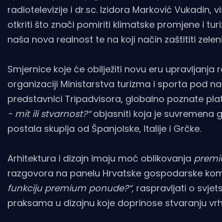
radiotelevizije i dr.sc. Izidora Marković Vukadin,
otkriti što znači pomiriti klimatske promjene i tu
naša nova realnost te na koji način zaštititi zelen
Smjernice koje će obilježiti novu eru upravljanj
organizaciji Ministarstva turizma i sporta pod 
predstavnici Tripadvisora, globalno poznate pl
- mit ili stvarnost?“
objasniti koja je suvremena gr
postala skuplja od Španjolske, Italije i Grčke.
Arhitektura i dizajn imaju moć oblikovanja
prem
razgovora na panelu Hrvatske gospodarske ko
funkciju premium ponude?“
,
raspravljati o svje
praksama u dizajnu koje doprinose stvaranju vrhu