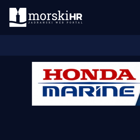
Početna
Morski plus
Morski TV
Obala
Otoci
Turizam i nautika