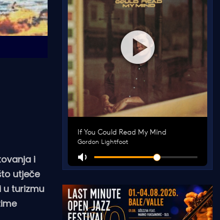
tovanja i
što utječe
i u turizmu
zime