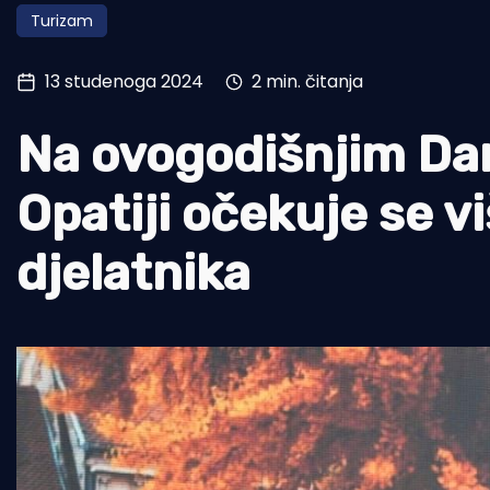
Turizam
Pomorstvo
Ribolov
13 studenoga 2024
2 min. čitanja
Ekologija
Na ovogodišnjim Da
Tradicija i kultura
Opatiji očekuje se vi
djelatnika