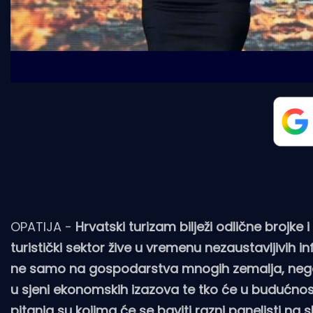
OPATIJA -
Hrvatski turizam bilježi odlične brojke 
turistički sektor žive u vremenu nezaustavljivih in
ne samo na gospodarstva mnogih zemalja, nego i na
u sjeni ekonomskih izazova te tko će u budućnosti
pitanja su kojima će se baviti razni panelisti n