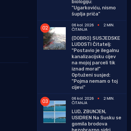
biologiju:
"Ugarkoviću, nismo
šuplja priča"
06 kol. 2026
2 MIN.
ČITANJA
(DOBRO) SUSJEDSKE
LUDOSTI Čitatelj:
"Postavio je ilegalnu
kanalizacijsku cijev
na mojoj parceli tik
iznad mora!"
Optuženi susjed:
"Pojma nemam o toj
cijevi"
06 kol. 2026
2 MIN.
ČITANJA
LUD, ZBUNJEN,
USIDREN Na Susku se
gomila brodova
bezobrazno sidri