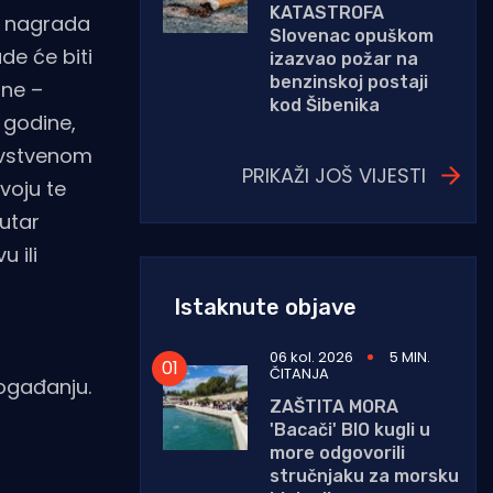
KATASTROFA
ih nagrada
Slovenac opuškom
ade će biti
izazvao požar na
benzinskoj postaji
ine –
kod Šibenika
 godine,
avstvenom
PRIKAŽI JOŠ VIJESTI
voju te
utar
 ili
Istaknute objave
06 kol. 2026
5 MIN.
ČITANJA
događanju.
ZAŠTITA MORA
'Bacači' BIO kugli u
more odgovorili
stručnjaku za morsku