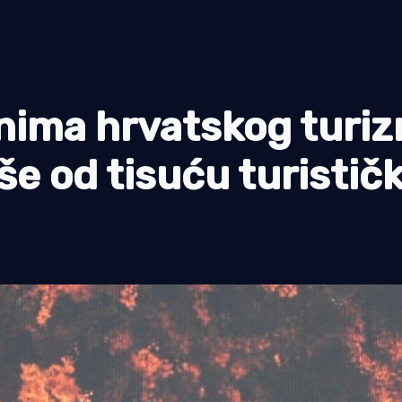
nima hrvatskog turi
še od tisuću turistič