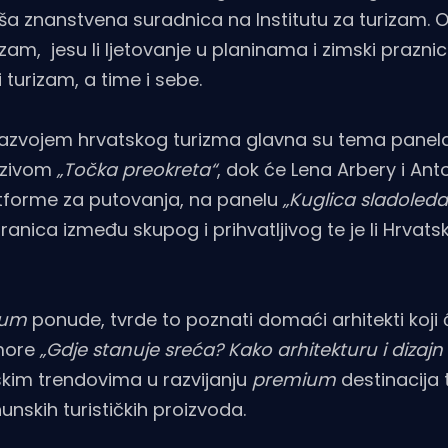
 viša znanstvena suradnica na Institutu za turizam. 
rizam, jesu li ljetovanje u planinama i zimski prazni
i turizam, a time i sebe.
a razvojem hrvatskog turizma glavna su tema panel
nazivom
„Točka preokreta“
, dok će Lena Arbery i Ant
atforme za putovanja, na panelu
„Kuglica sladoled
anica između skupog i prihvatljivog te je li Hrvatsk
ium
ponude, tvrde to poznati domaći arhitekti koji 
more
„Gdje stanuje sreća? Kako arhitekturu i dizajn 
tskim trendovima u razvijanju
premium
destinacija 
nskih turističkih proizvoda.