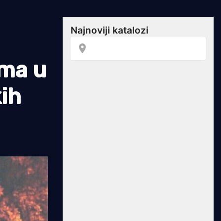
zma u
kih