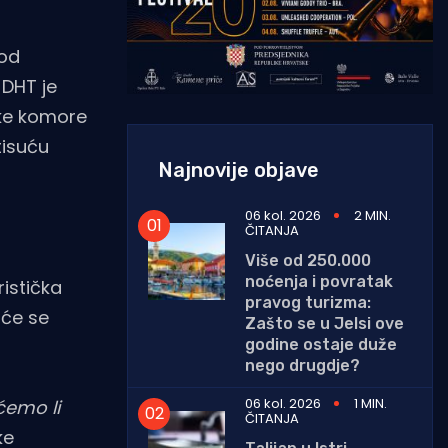
 od
 DHT je
ske komore
tisuću
Najnovije objave
06 kol. 2026
2 MIN.
ČITANJA
Više od 250.000
noćenja i povratak
ristička
pravog turizma:
 će se
Zašto se u Jelsi ove
godine ostaje duže
nego drugdje?
06 kol. 2026
1 MIN.
ćemo li
ČITANJA
ke