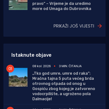
pravo“ – Vrijeme je da uredimo
more od Umaga do Dubrovnika
PRIKAŽI JOŠ VIJESTI
Istaknute objave
08 kol. 2026
3 MIN. ČITANJA
„Tko god umre, umre od raka”:
Mračna tajna 5 puta većeg brda
otrovnog otpada od onog u
Gospiću zbog kojeg je zatvoreno
vodocrpilište, a ugroženo pola
Dalmacije!