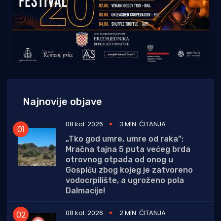
Najnovije objave
08 kol. 2026
3 MIN. ČITANJA
„Tko god umre, umre od raka”:
Mračna tajna 5 puta većeg brda
otrovnog otpada od onog u
Gospiću zbog kojeg je zatvoreno
vodocrpilište, a ugroženo pola
Dalmacije!
08 kol. 2026
2 MIN. ČITANJA