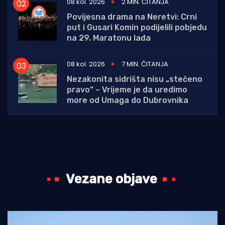
08 kol. 2026
2 MIN. ČITANJA
Povijesna drama na Neretvi: Crni
put i Gusari Komin podijelili pobjedu
na 29. Maratonu lađa
08 kol. 2026
7 MIN. ČITANJA
Nezakonita sidrišta nisu „stečeno
pravo“ – Vrijeme je da uredimo
more od Umaga do Dubrovnika
Vezane objave