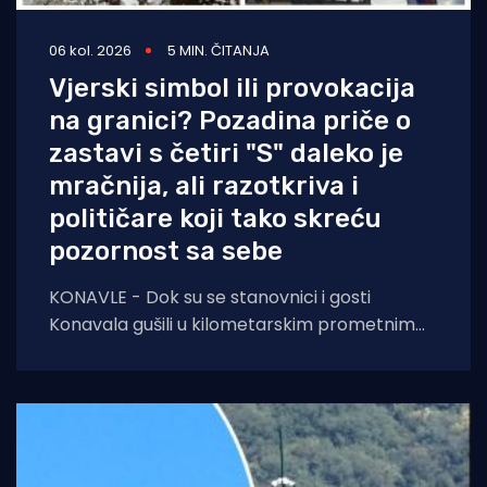
06 kol. 2026
5 MIN. ČITANJA
Vjerski simbol ili provokacija
na granici? Pozadina priče o
zastavi s četiri "S" daleko je
mračnija, ali razotkriva i
političare koji tako skreću
pozornost sa sebe
KONAVLE - Dok su se stanovnici i gosti
Konavala gušili u kilometarskim prometnim
čepovima na jedinoj lokalnoj cesti, načelniku
Boži Lasiću