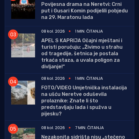
Povijesna drama na Neretvi: Crni
put i Gusari Komin podijelili pobjedu
na 29. Maratonu lađa
08 kol. 2026
1 MIN. ČITANJA
APEL S KAPRIJA Očajni mještani i
turisti poručuju: „Živimo u strahu
od tragedije, šetnica je postala
trkaća staza, a uvala poligon za
divljanje!“
08 kol. 2026
1 MIN. ČITANJA
FOTO/VIDEO Umjetnička instalacija
na ušću Neretve oduševila
prolaznike: Znate li što
predstavljaju lađa i spužva u
pijesku?
08 kol. 2026
7 MIN. ČITANJA
Nezakonita sidrišta nisu „stečeno