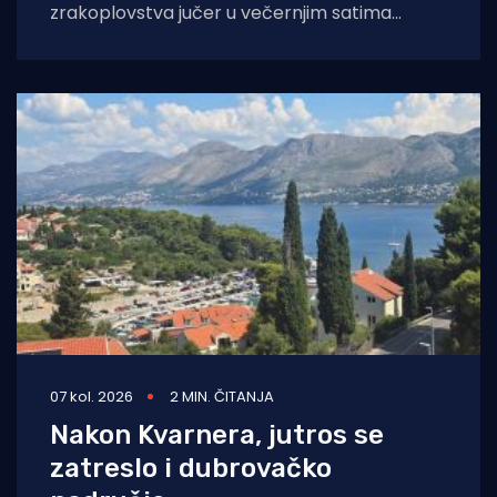
zrakoplovstva jučer u večernjim satima
prevezli su životno ugroženu trudnicu iz Opće
bolnice Dubrovnik u
07 kol. 2026
2 MIN. ČITANJA
Nakon Kvarnera, jutros se
zatreslo i dubrovačko