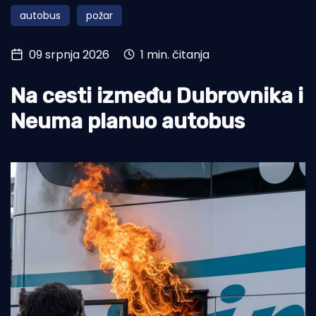
autobus
požar
Turizam i nautika
Pomorstvo
09 srpnja 2026
1 min. čitanja
Ribolov
Na cesti između Dubrovnika i
Ekologija
Neuma planuo autobus
Tradicija i kultura