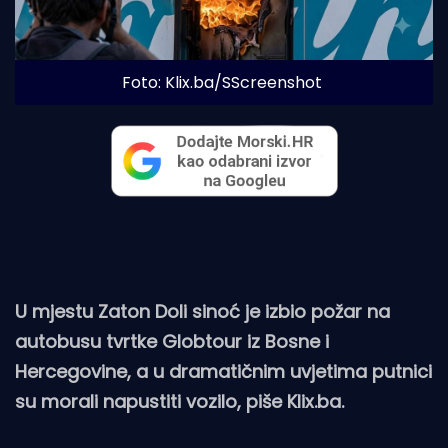
Foto: Klix.ba/SScreenshot
U mjestu Zaton Doli sinoć je izbio požar na
autobusu tvrtke Globtour iz Bosne i
Hercegovine, a u dramatičnim uvjetima putnici
su morali napustiti vozilo, piše Klix.ba.