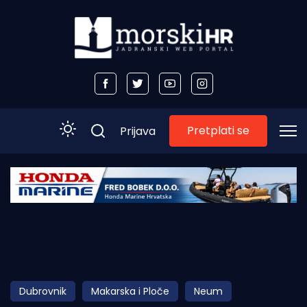
Pretplati se
Prijava
Početna
Morski plus
Morski TV
Obala
Dubrovnik
Makarska i Ploče
Neum
Otoci