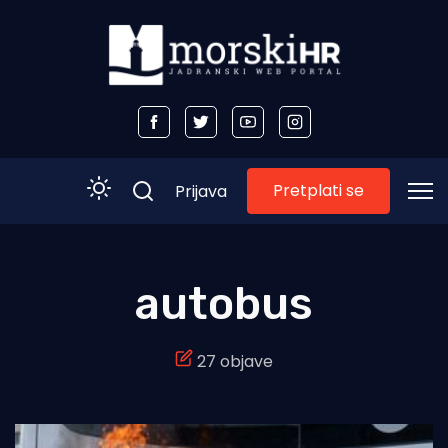
Pretplati se
Prijava
Početna
autobus
Morski plus
27 objave
Morski TV
Obala
Otoci