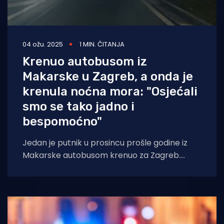
04 ožu. 2025
1 MIN. ČITANJA
Krenuo autobusom iz
Makarske u Zagreb, a onda je
krenula noćna mora: "Osjećali
smo se tako jadno i
bespomoćno"
Jedan je putnik u prosincu prošle godine iz
Makarske autobusom krenuo za Zagreb.
Autobus na dva kata bio je prepun