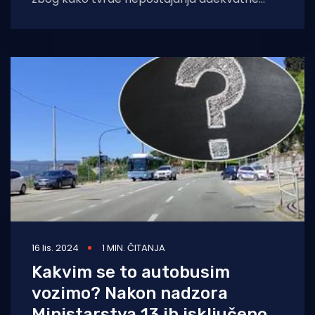
autobusne stanice. Kritiku su podijelili u obliku
vica unutar
16 lis. 2024
1 MIN. ČITANJA
Kakvim se to autobusim
vozimo? Nakon nadzora
Ministarstva 13 ih isključeno