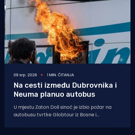
Turizam i nautika
Pomorstvo
Ribolov
Ekologija
Tradicija i kultura
09 srp. 2026
1 MIN. ČITANJA
Na cesti između Dubrovnika i
Neuma planuo autobus
U mjestu Zaton Doli sinoć je izbio požar na
autobusu tvrtke Globtour iz Bosne i
Hercegovine, a u dramatičnim uvjetima