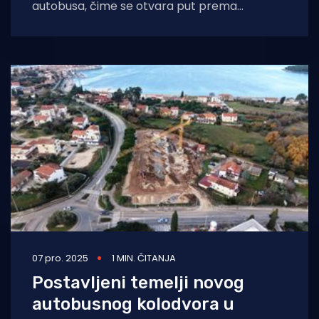
autobusa, čime se otvara put prema
uspostavi sustavnog, priuštivog i održivog
javnog
07 pro. 2025
1 MIN. ČITANJA
Postavljeni temelji novog
autobusnog kolodvora u