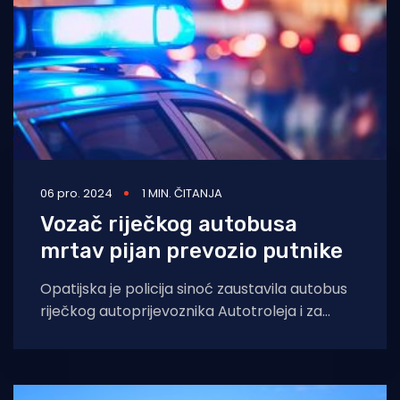
06 pro. 2024
1 MIN. ČITANJA
Vozač riječkog autobusa
mrtav pijan prevozio putnike
Opatijska je policija sinoć zaustavila autobus
riječkog autoprijevoznika Autotroleja i za
volanom uhvatila mrtvog pijanog vozača koji
je u tom