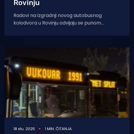
Rovinju
Radovi na izgradnji novog autobusnog
kolodvora u Rovinju odvijaju se punom
dinamikom, a trenutno je u tijeku betoniranje
velikih temelja
18 stu. 2025
1 MIN. ČITANJA