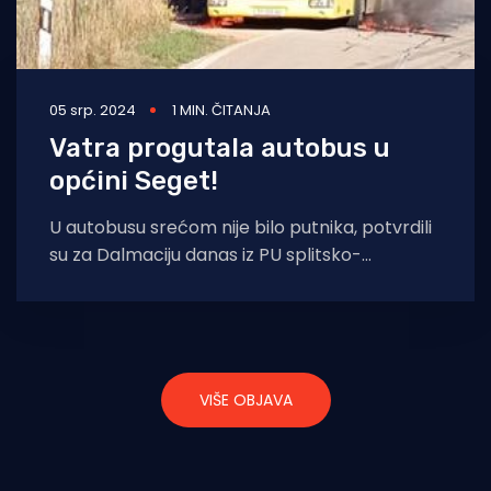
05 srp. 2024
1 MIN. ČITANJA
Vatra progutala autobus u
općini Seget!
U autobusu srećom nije bilo putnika, potvrdili
su za Dalmaciju danas iz PU splitsko-
dalmatinske. - Nažalost, jutros je došlo do
VIŠE OBJAVA