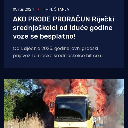
05 ruj. 2024
1 MIN. ČITANJA
AKO PROĐE PRORAČUN Riječki
srednjoškolci od iduće godine
voze se besplatno!
Od 1. siječnja 2025. godine javni gradski
prijevoz za riječke srednjoškolce bit će u
potpunosti besplatan, javlja Novi list. Za