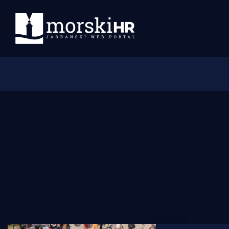
Početna
Morski plus
Morski TV
Obala
Otoci
Turizam i nautika