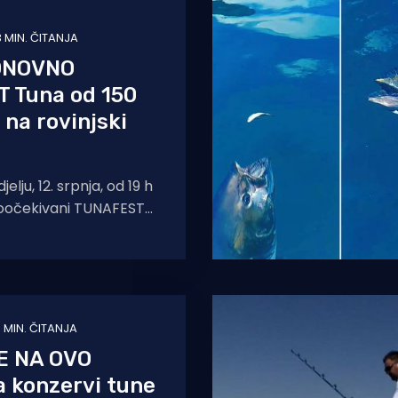
3 MIN. ČITANJA
ONOVNO
 Tuna od 150
 na rovinjski
elju, 12. srpnja, od 19 h
oočekivani TUNAFEST
museo "Batana" i to
 MIN. ČITANJA
E NA OVO
 konzervi tune