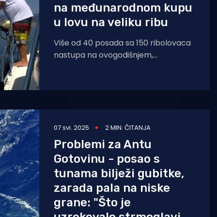
na međunarodnom kupu
u lovu na veliku ribu
Više od 40 posada sa 150 ribolovaca
nastupa na ovogodišnjem,
jubilarnom, 20. BIG OM-u -
međunarodnom kupu u lovu na
07 svi. 2025
2 MIN. ČITANJA
Problemi za Antu
Gotovinu - posao s
tunama bilježi gubitke,
zarada pala na niske
grane: "Što je