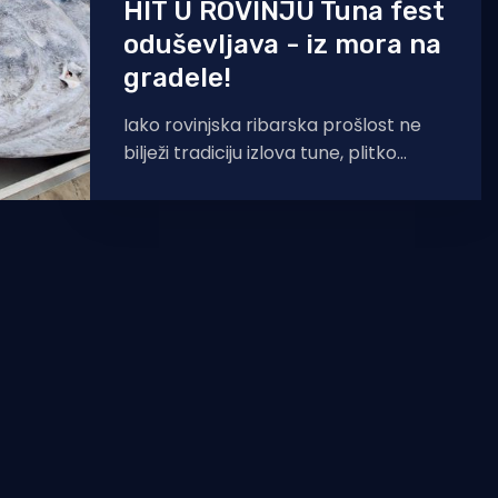
HIT U ROVINJU Tuna fest
oduševljava - iz mora na
gradele!
Iako rovinjska ribarska prošlost ne
bilježi tradiciju izlova tune, plitko
more oko Rovinja svako malo
iznenađuje primjercima
plavoperajne tune teškima