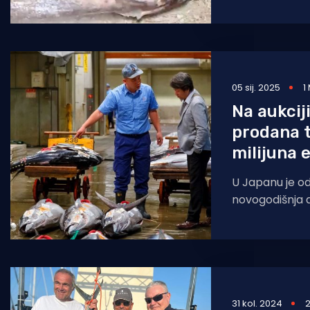
05 sij. 2025
1
Na aukcij
prodana t
milijuna 
U Japanu je o
novogodišnja au
tržnici Toyosu
plavoperajne 
kilograma, pro
31 kol. 2024
2