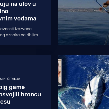
uju na ulov u
lno
ivnim vodama
javnosti izazvana
og oznaka na ribljim
je upućuju na to da je
u
 MIN. ČITANJA
 big game
osvojili broncu
lesu