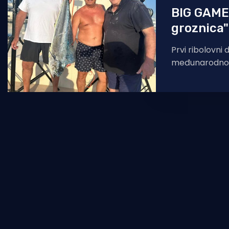
BIG GAME
groznica"
Prvi ribolovni
međunarodnog 
Marina Frapa 
započeo je - lamp
posada koliko i