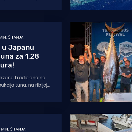
tuna ikad ulovljenih u Dalmaciji. Sve
 MIN. ČITANJA
i u Japanu
una za 1,28
eura!
držana tradicionalna
kcija tuna, na ribljoj
. Primjerak
tune težak 276
dan je
 MIN. ČITANJA