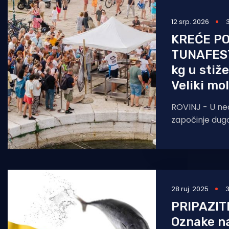
Pomorstvo
12 srp. 2026
Ribolov
KREĆE P
TUNAFEST
Ekologija
kg u stiže
Tradicija i kultura
Veliki mol
ROVINJ - U nedj
započinje dug
Ekomuzeja-Eco
zaista u
28 ruj. 2025
3
PRIPAZIT
Oznake na