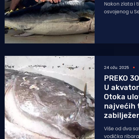
Nakon zlata i t
osvojenog u Se
se ribolovci o
ovoga puta b
24 ožu. 2025
PREKO 3
U akvator
Otoka ulo
najvećih 
zabilježe
Više od dva sa
vodička ribara