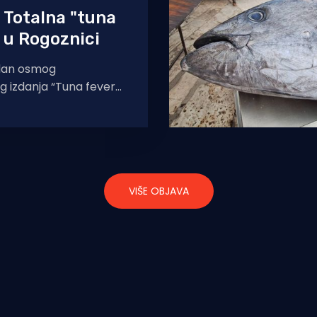
 Totalna "tuna
 u Rogoznici
 dan osmog
izdanja “Tuna fever
Rogoznica 2024.”
ugama. Petnaest
h sudjeluje
VIŠE OBJAVA