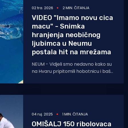
02 tra. 2026
2 MIN. ČITANJA
VIDEO "Imamo novu cica
macu" - Snimka
hranjenja neobičnog
ljubimca u Neumu
postala hit na mrežama
NEUM - Vidjeli smo nedavno kako su
na Hvaru pripitomili hobotnicu i baš
kad smo procesuirali tu činjenicu, iz
Neuma stiže
04 ruj. 2025
1 MIN. ČITANJA
OMIŠALJ 150 ribolovaca