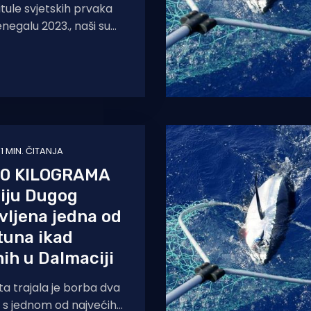
itule svjetskih prvaka
negalu 2023., naši su
kitili novom medaljom –
rončanog
1 MIN. ČITANJA
00 KILOGRAMA
iju Dugog
vljena jedna od
tuna ikad
nih u Dalmaciji
ta trajala je borba dva
 s jednom od najvećih