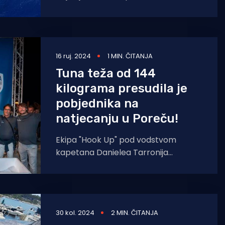
ribolovu plavoperajne tune i igluna,
te njihove distribucije na
16 ruj. 2024
1 MIN. ČITANJA
Tuna teža od 144
kilograma presudila je
pobjednika na
natjecanju u Poreču!
Ekipa "Hook Up" pod vodstvom
kapetana Danielea Tarronija
pobjednik je šestog izdanja
međunarodnog turnira u lovu na
veliku
30 kol. 2024
2 MIN. ČITANJA