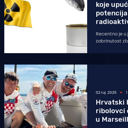
koje upuć
potencija
radioakt
Recentno je u 
zabrinutost zb
konzervama ko
riba ulovljena 
02 ruj. 2025
1
Hrvatski
ribolovci 
u Marseil