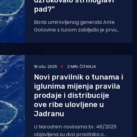
uzrokovalo strmoglavi
pad?"
Biznis umirovljenog generala Ante
Gotovine s tunom zabilježio je prvu
lošu godinu. Kako prenosi tportal, za
razliku od rekordne 2023.
18 ožu. 2025
2 MIN. ČITANJA
Novi pravilnik o tunama i
iglunima mijenja pravila
prodaje i distribucije
ove ribe ulovljene u
Jadranu
U Narodnim novinama br. 46/2025
objavljena su dva pravilnika o