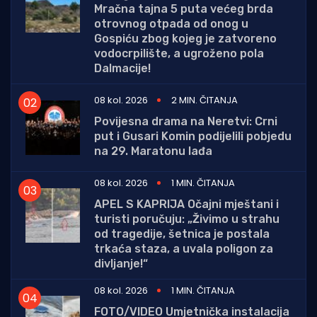
Mračna tajna 5 puta većeg brda
otrovnog otpada od onog u
Gospiću zbog kojeg je zatvoreno
vodocrpilište, a ugroženo pola
Dalmacije!
08 kol. 2026
2 MIN. ČITANJA
Povijesna drama na Neretvi: Crni
put i Gusari Komin podijelili pobjedu
na 29. Maratonu lađa
08 kol. 2026
1 MIN. ČITANJA
APEL S KAPRIJA Očajni mještani i
turisti poručuju: „Živimo u strahu
od tragedije, šetnica je postala
trkaća staza, a uvala poligon za
divljanje!“
08 kol. 2026
1 MIN. ČITANJA
FOTO/VIDEO Umjetnička instalacija