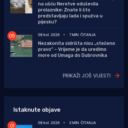
na ušću Neretve oduševila
prolaznike: Znate li što
predstavljaju lađa i spužva u
pijesku?
08 kol. 2026
7 MIN. ČITANJA
Nezakonita sidrišta nisu „stečeno
pravo“ – Vrijeme je da uredimo
more od Umaga do Dubrovnika
PRIKAŽI JOŠ VIJESTI
Istaknute objave
08 kol. 2026
3 MIN. ČITANJA