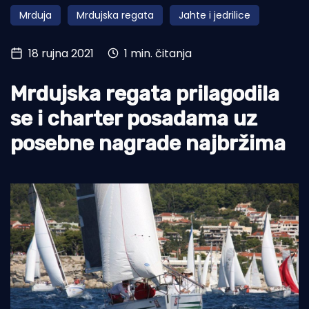
Mrduja
Mrdujska regata
Jahte i jedrilice
Turizam i nautika
Pomorstvo
18 rujna 2021
1 min. čitanja
Ribolov
Mrdujska regata prilagodila
Ekologija
se i charter posadama uz
Tradicija i kultura
posebne nagrade najbržima