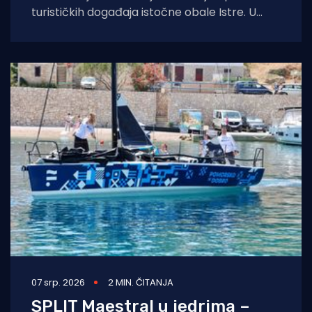
turističkih događaja istočne obale Istre. U
organizaciji Jedriličarskog kluba Delfin iz Pule i
07 srp. 2026
2 MIN. ČITANJA
SPLIT Maestral u jedrima –