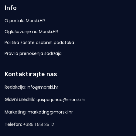
Info
O portalu Morski.HR
Oglašavanje na Morski.HR
Politika zaštite osobnih podataka
Pravila prenošenja sadržaja
Kontaktirajte nas
Redakcija:
info@morski.hr
Glavni urednik:
gasparjurica@morski.hr
Marketing:
marketing@morski.hr
Telefon:
+385 1 551 35 12