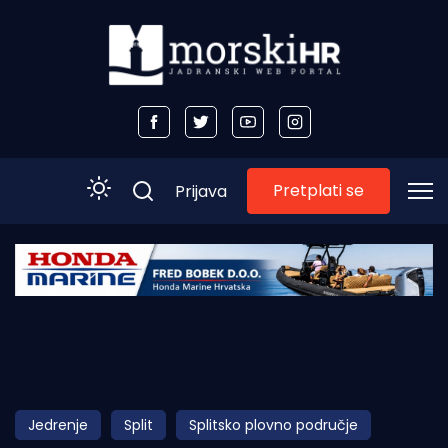
Pretplati se
Prijava
Početna
Morski plus
Morski TV
Obala
Jedrenje
Split
Splitsko plovno područje
Otoci