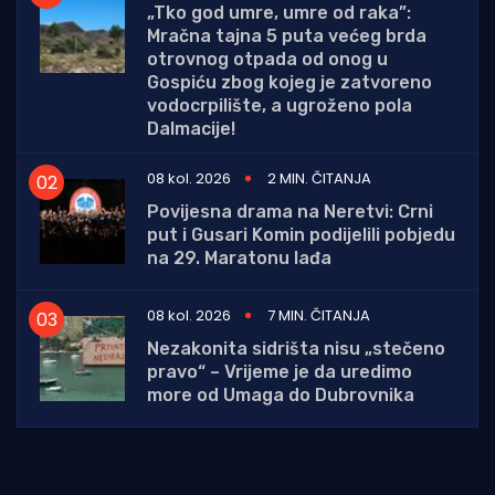
„Tko god umre, umre od raka”:
Mračna tajna 5 puta većeg brda
otrovnog otpada od onog u
Gospiću zbog kojeg je zatvoreno
vodocrpilište, a ugroženo pola
Dalmacije!
08 kol. 2026
2 MIN. ČITANJA
Povijesna drama na Neretvi: Crni
put i Gusari Komin podijelili pobjedu
na 29. Maratonu lađa
08 kol. 2026
7 MIN. ČITANJA
Nezakonita sidrišta nisu „stečeno
pravo“ – Vrijeme je da uredimo
more od Umaga do Dubrovnika