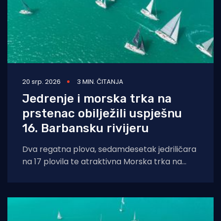
20 srp. 2026
3 MIN. ČITANJA
Jedrenje i morska trka na
prstenac obilježili uspješnu
16. Barbansku rivijeru
Dva regatna plova, sedamdesetak jedriličara
na 17 plovila te atraktivna Morska trka na
prstenac obilježili su uspješno održanu 16.
Barbansku