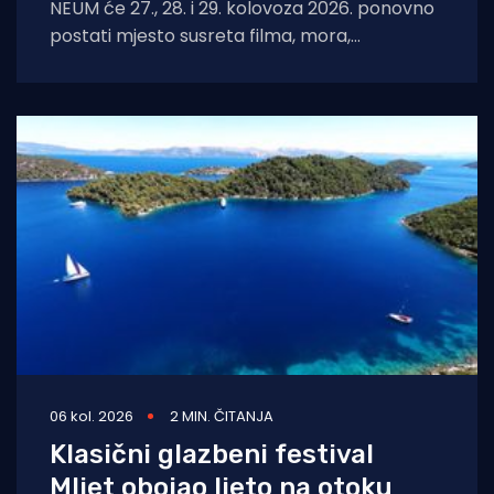
NEUM će 27., 28. i 29. kolovoza 2026. ponovno
postati mjesto susreta filma, mora,
umjetnosti i međunarodnih autora. Neum
Underwater
06 kol. 2026
2 MIN. ČITANJA
Klasični glazbeni festival
Mljet obojao ljeto na otoku