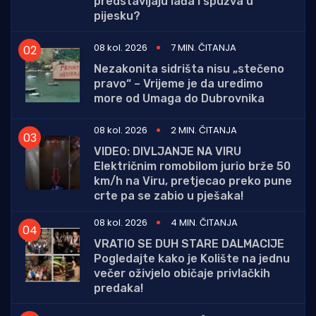
predstavljaju lađa i spužva u
pijesku?
08 kol. 2026
7 MIN. ČITANJA
Nezakonita sidrišta nisu „stečeno
pravo“ – Vrijeme je da uredimo
more od Umaga do Dubrovnika
08 kol. 2026
2 MIN. ČITANJA
VIDEO: DIVLJANJE NA VIRU
Električnim romobilom jurio brže 50
km/h na Viru, pretjecao preko pune
crte pa se zabio u pješaka!
08 kol. 2026
4 MIN. ČITANJA
VRATIO SE DUH STARE DALMACIJE
Pogledajte kako je Kolište na jednu
večer oživjelo običaje privlačkih
predaka!