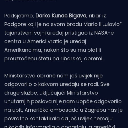
Podsjetimo,
Darko Kunac Bigava
, ribar iz
Podgore koji je na svom brodu Mario II „ulovio“
tajanstveni vojni uređaj pristigao iz NASA-e
centra u Americi vratio je uređaj
Amerikancima, nakon što su mu platili
prouzročenu štetu na ribarskoj opremi.
Ministarstvo obrane nam još uvijek nije
odgovorilo o kakvom uređaju se radi. Sve
druge službe, uključujući Ministarstvo
unutarnjih poslova nije nam uopće odgovorilo
na upit, Američka ambasada u Zagrebu nas je
povratno kontaktirala da još uvijek nemaju
nikakvih informacija o događaju, a američki