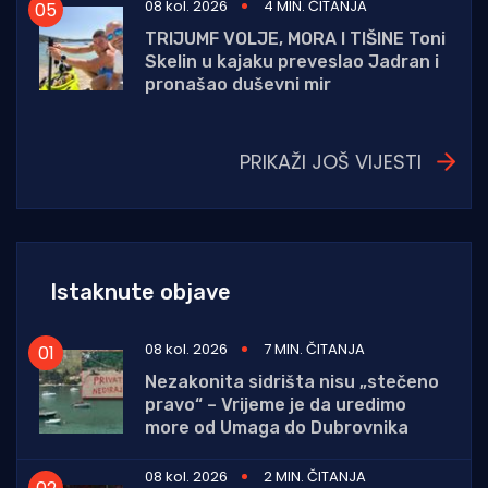
08 kol. 2026
4 MIN. ČITANJA
TRIJUMF VOLJE, MORA I TIŠINE Toni
Skelin u kajaku preveslao Jadran i
pronašao duševni mir
PRIKAŽI JOŠ VIJESTI
Istaknute objave
08 kol. 2026
7 MIN. ČITANJA
Nezakonita sidrišta nisu „stečeno
pravo“ – Vrijeme je da uredimo
more od Umaga do Dubrovnika
08 kol. 2026
2 MIN. ČITANJA