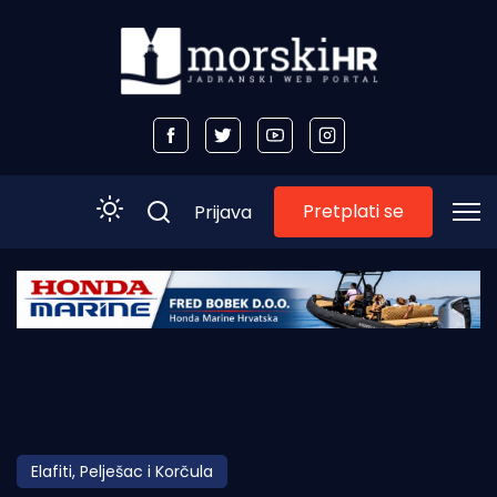
Pretplati se
Prijava
Početna
Morski plus
Morski TV
Obala
Elafiti, Pelješac i Korčula
Otoci