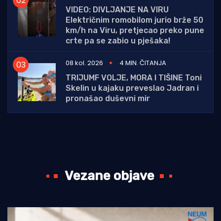
VIDEO: DIVLJANJE NA VIRU
Električnim romobilom jurio brže 50
km/h na Viru, pretjecao preko pune
crte pa se zabio u pješaka!
08 kol. 2026
4 MIN. ČITANJA
TRIJUMF VOLJE, MORA I TIŠINE Toni
Skelin u kajaku preveslao Jadran i
pronašao duševni mir
Vezane objave