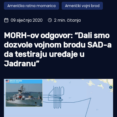
Američka ratna mornarica
Američki vojni brod
Turizam i nautika
Pomorstvo
09 siječnja 2020
2 min. čitanja
Ribolov
MORH-ov odgovor: “Dali smo
Ekologija
dozvole vojnom brodu SAD-a
Tradicija i kultura
da testiraju uređaje u
Jadranu”