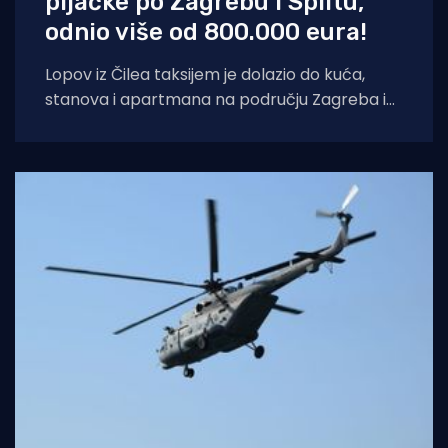
pljačke po Zagrebu i Splitu,
odnio više od 800.000 eura!
Lopov iz Čilea taksijem je dolazio do kuća,
stanova i apartmana na području Zagreba i
Splita i počinio znatnu materijalnu