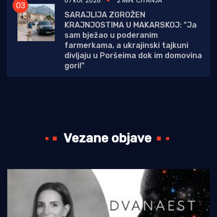
07 kol. 2026
2 MIN. ČITANJA
SARAJLIJA ZGROŽEN
KRAJNJOSTIMA U MAKARSKOJ: "Ja
sam bježao u poderanim
farmerkama, a ukrajinski tajkuni
divljaju u Poršeima dok im domovina
gori!"
Vezane objave