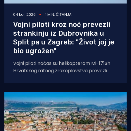
04 kol. 2026
1 MIN. ČITANJA
Vojni piloti kroz noć prevezli
strankinju iz Dubrovnika u
Split pa u Zagreb: "Život joj je
bio ugrožen"
Vojni piloti noćas su helikopterom Mi-171Sh
Hrvatskog ratnog zrakoplovstva prevezli
životno ugroženu stranu državljanku i
medicinski tim iz Opće