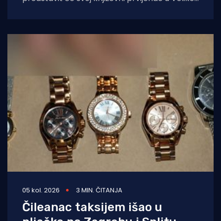
dvorani Gradske knjižnice Marka Marulića u
Splitu, u
05 kol. 2026
3 MIN. ČITANJA
Čileanac taksijem išao u