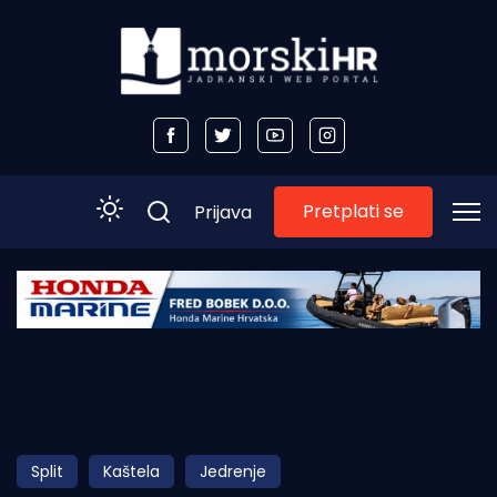
Pretplati se
Prijava
Početna
Morski plus
Morski TV
Obala
Split
Kaštela
Jedrenje
Otoci