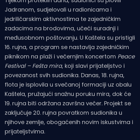
Tijekom proteklih dana, sudionici su plovili
Jadranom, sudjelovali u radionicama i
jedriličarskim aktivnostima te zajedničkim
zadacima na brodovima, učeći suradnji i
međusobnom poštovanju. U Kaštela su pristigli
16. rujna, a program se nastavlja zajedničkim
piknikom na plaži i večernjim koncertom
Peace
Festival – Fešta mira
, koji slavi prijateljstvo i
povezanost svih sudionika. Danas, 18. rujna,
flota je isplovila u svečanoj formaciji uz obalu
Kaštela, pružajući snažnu poruku mira, dok će
19. rujna biti održana završna večer. Projekt se
zaključuje 20. rujna povratkom sudionika u
njihove zemlje, obogaćenih novim iskustvima i
prijateljstvima.