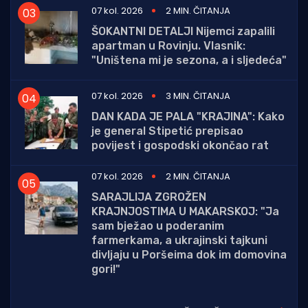
07 kol. 2026
2 MIN. ČITANJA
ŠOKANTNI DETALJI Nijemci zapalili
apartman u Rovinju. Vlasnik:
"Uništena mi je sezona, a i sljedeća"
07 kol. 2026
3 MIN. ČITANJA
DAN KADA JE PALA "KRAJINA": Kako
je general Stipetić prepisao
povijest i gospodski okončao rat
07 kol. 2026
2 MIN. ČITANJA
SARAJLIJA ZGROŽEN
KRAJNJOSTIMA U MAKARSKOJ: "Ja
sam bježao u poderanim
farmerkama, a ukrajinski tajkuni
divljaju u Poršeima dok im domovina
gori!"