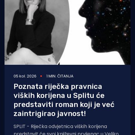
05 kol. 2026
1 MIN. ČITANJA
Poznata riječka pravnica
viških korijena u Splitu će
predstaviti roman koji je već
zaintrigirao javnost!
SPLIT - Riječka odvjetnica viških korijena
predstavit će svoj književni prvijenac u Velikoj