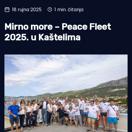
18 rujna 2025
1 min. čitanja
Turizam i nautika
Pomorstvo
Mirno more – Peace Fleet
Ribolov
2025. u Kaštelima
Ekologija
Tradicija i kultura