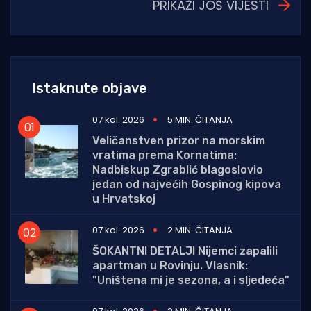
PRIKAŽI JOŠ VIJESTI
Istaknute objave
07 kol. 2026
5 MIN. ČITANJA
Veličanstven prizor na morskim
vratima prema Kornatima:
Nadbiskup Zgrablić blagoslovio
jedan od najvećih Gospinog kipova
u Hrvatskoj
07 kol. 2026
2 MIN. ČITANJA
ŠOKANTNI DETALJI Nijemci zapalili
apartman u Rovinju. Vlasnik:
"Uništena mi je sezona, a i sljedeća"