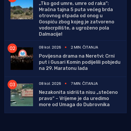
„Tko god umre, umre od raka”:
Mračna tajna 5 puta većeg brda
otrovnog otpada od onog u
Gospiću zbog kojeg je zatvoreno
vodocrpilište, a ugroženo pola
Dalmacije!
08 kol. 2026
2 MIN. ČITANJA
Povijesna drama na Neretvi: Crni
put i Gusari Komin podijelili pobjedu
na 29. Maratonu lađa
08 kol. 2026
7 MIN. ČITANJA
Nezakonita sidrišta nisu „stečeno
pravo“ – Vrijeme je da uredimo
more od Umaga do Dubrovnika