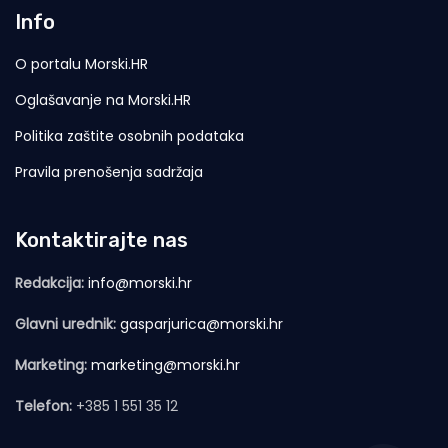
Info
O portalu Morski.HR
Oglašavanje na Morski.HR
Politika zaštite osobnih podataka
Pravila prenošenja sadržaja
Kontaktirajte nas
Redakcija:
info@morski.hr
Glavni urednik:
gasparjurica@morski.hr
Marketing:
marketing@morski.hr
Telefon:
+385 1 551 35 12