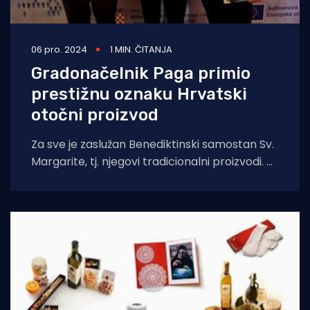
06 pro. 2024
1 MIN. ČITANJA
Gradonačelnik Paga primio
prestižnu oznaku Hrvatski
otočni proizvod
Za sve je zaslužan Benediktinski samostan Sv.
Margarite, tj. njegovi tradicionalni proizvodi. A
evo i tih posebnih paških proizvoda. Redom