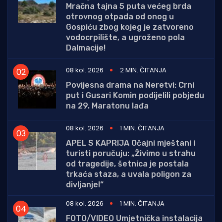
Mračna tajna 5 puta većeg brda
otrovnog otpada od onog u
Gospiću zbog kojeg je zatvoreno
vodocrpilište, a ugroženo pola
Dalmacije!
08 kol. 2026
2 MIN. ČITANJA
Povijesna drama na Neretvi: Crni
put i Gusari Komin podijelili pobjedu
na 29. Maratonu lađa
08 kol. 2026
1 MIN. ČITANJA
APEL S KAPRIJA Očajni mještani i
turisti poručuju: „Živimo u strahu
od tragedije, šetnica je postala
trkaća staza, a uvala poligon za
divljanje!“
08 kol. 2026
1 MIN. ČITANJA
FOTO/VIDEO Umjetnička instalacija