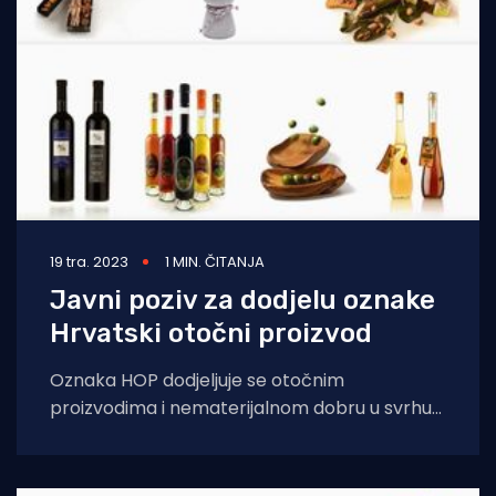
19 tra. 2023
1 MIN. ČITANJA
Javni poziv za dodjelu oznake
Hrvatski otočni proizvod
Oznaka HOP dodjeljuje se otočnim
proizvodima i nematerijalnom dobru u svrhu
očuvanja otočne tradicije i identiteta. Rješenje
se izdaje na