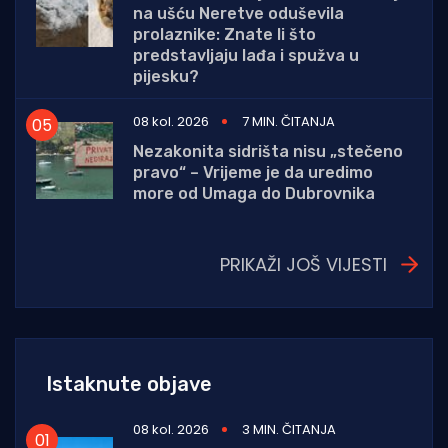
na ušću Neretve oduševila
prolaznike: Znate li što
predstavljaju lađa i spužva u
pijesku?
08 kol. 2026
7 MIN. ČITANJA
Nezakonita sidrišta nisu „stečeno
pravo“ – Vrijeme je da uredimo
more od Umaga do Dubrovnika
PRIKAŽI JOŠ VIJESTI
Istaknute objave
08 kol. 2026
3 MIN. ČITANJA