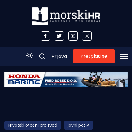
Pretplati se
Prijava
Početna
Morski plus
Morski TV
Obala
Hrvatski otočni proizvod
javni poziv
Otoci