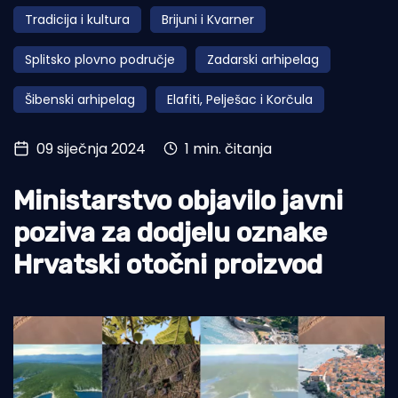
Tradicija i kultura
Brijuni i Kvarner
Turizam i nautika
Splitsko plovno područje
Zadarski arhipelag
Pomorstvo
Šibenski arhipelag
Elafiti, Pelješac i Korčula
Ribolov
Ekologija
09 siječnja 2024
1 min. čitanja
Tradicija i kultura
Ministarstvo objavilo javni
poziva za dodjelu oznake
Hrvatski otočni proizvod