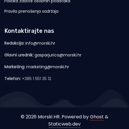
Politika zaštite osobnih podataka
Pravila prenošenja sadržaja
Kontaktirajte nas
Redakcija:
info@morski.hr
Glavni urednik:
gasparjurica@morski.hr
Marketing:
marketing@morski.hr
Telefon:
+385 1 551 35 12
© 2026 Morski HR. Powered by
Ghost
&
Staticweb.dev