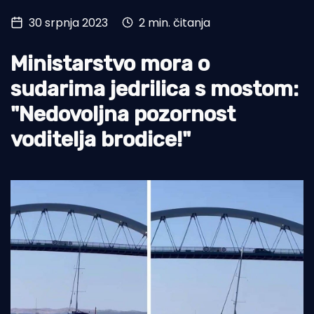
30 srpnja 2023
2 min. čitanja
Turizam i nautika
Pomorstvo
Ministarstvo mora o
Ribolov
sudarima jedrilica s mostom:
"Nedovoljna pozornost
Ekologija
voditelja brodice!"
Tradicija i kultura