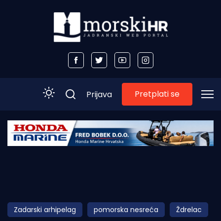
Pretplati se
Prijava
Početna
Morski plus
Morski TV
Obala
Zadarski arhipelag
pomorska nesreća
Ždrelac
Otoci