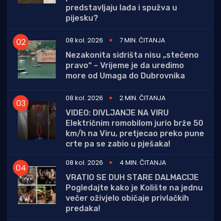
predstavljaju lađa i spužva u
pijesku?
08 kol. 2026
7 MIN. ČITANJA
Nezakonita sidrišta nisu „stečeno
pravo“ – Vrijeme je da uredimo
more od Umaga do Dubrovnika
08 kol. 2026
2 MIN. ČITANJA
VIDEO: DIVLJANJE NA VIRU
Električnim romobilom jurio brže 50
km/h na Viru, pretjecao preko pune
crte pa se zabio u pješaka!
08 kol. 2026
4 MIN. ČITANJA
VRATIO SE DUH STARE DALMACIJE
Pogledajte kako je Kolište na jednu
večer oživjelo običaje privlačkih
predaka!