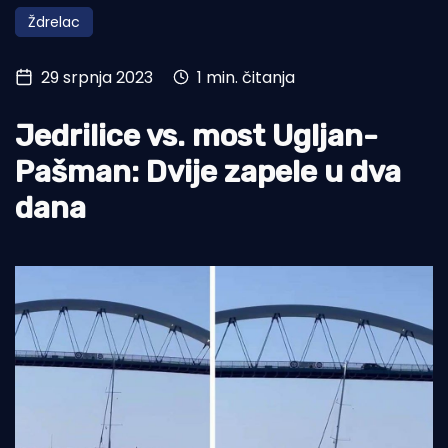
Ždrelac
Turizam i nautika
Pomorstvo
29 srpnja 2023
1 min. čitanja
Ribolov
Jedrilice vs. most Ugljan-
Ekologija
Pašman: Dvije zapele u dva
Tradicija i kultura
dana