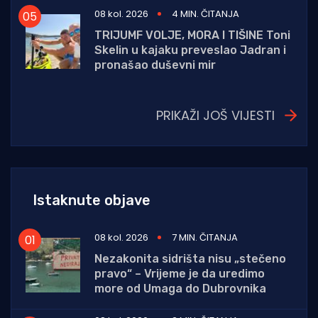
08 kol. 2026
4 MIN. ČITANJA
TRIJUMF VOLJE, MORA I TIŠINE Toni
Skelin u kajaku preveslao Jadran i
pronašao duševni mir
PRIKAŽI JOŠ VIJESTI
Istaknute objave
08 kol. 2026
7 MIN. ČITANJA
Nezakonita sidrišta nisu „stečeno
pravo“ – Vrijeme je da uredimo
more od Umaga do Dubrovnika