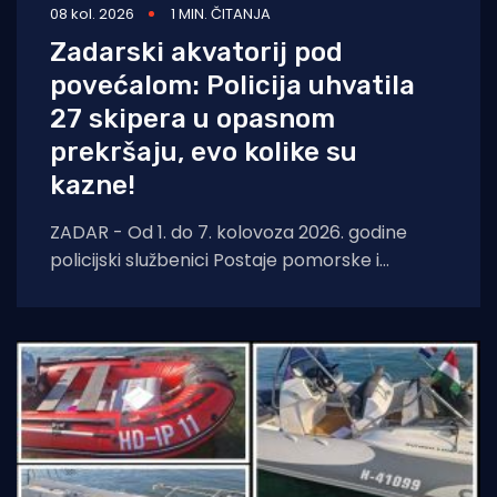
08 kol. 2026
1 MIN. ČITANJA
Zadarski akvatorij pod
povećalom: Policija uhvatila
27 skipera u opasnom
prekršaju, evo kolike su
kazne!
ZADAR - Od 1. do 7. kolovoza 2026. godine
policijski službenici Postaje pomorske i
aerodromske policije Zadar nastavili su s
pojačanim