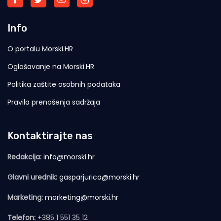
Info
O portalu Morski.HR
Oglašavanje na Morski.HR
Politika zaštite osobnih podataka
Pravila prenošenja sadržaja
Kontaktirajte nas
Redakcija:
info@morski.hr
Glavni urednik:
gasparjurica@morski.hr
Marketing:
marketing@morski.hr
Telefon:
+385 1 551 35 12