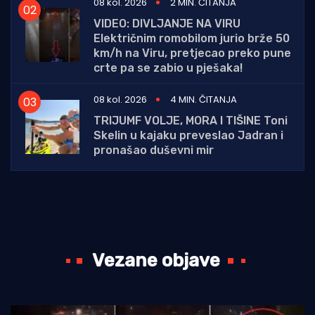
08 kol. 2026
2 MIN. ČITANJA
VIDEO: DIVLJANJE NA VIRU
Električnim romobilom jurio brže 50
km/h na Viru, pretjecao preko pune
crte pa se zabio u pješaka!
08 kol. 2026
4 MIN. ČITANJA
TRIJUMF VOLJE, MORA I TIŠINE Toni
Skelin u kajaku preveslao Jadran i
pronašao duševni mir
Vezane objave