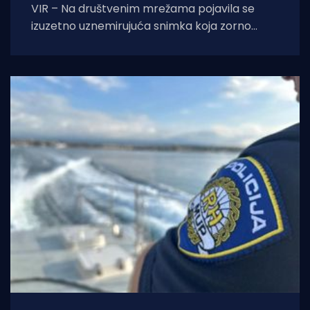
VIR – Na društvenim mrežama pojavila se
izuzetno uznemirujuća snimka koja zorno
prikazuje sav užas i neodgovornost pojedinih
vozača električnih romobila.