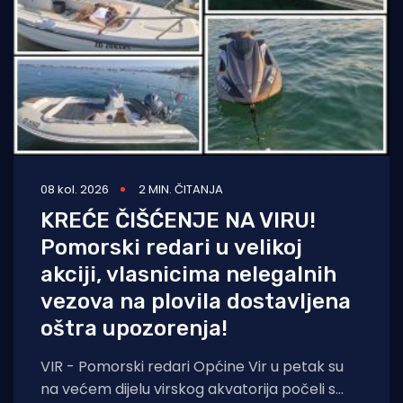
08 kol. 2026
2 MIN. ČITANJA
KREĆE ČIŠĆENJE NA VIRU!
Pomorski redari u velikoj
akciji, vlasnicima nelegalnih
vezova na plovila dostavljena
oštra upozorenja!
VIR - Pomorski redari Općine Vir u petak su
na većem dijelu virskog akvatorija počeli s