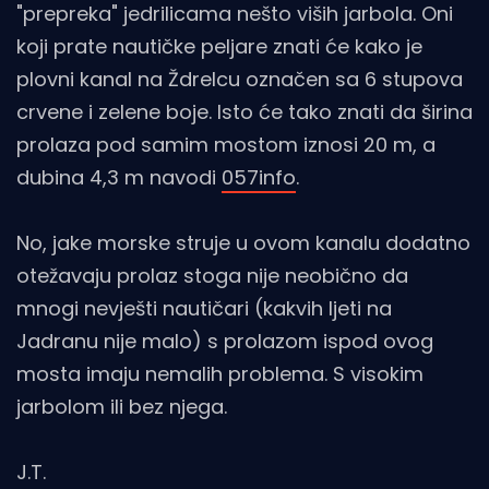
"prepreka" jedrilicama nešto viših jarbola. Oni
koji prate nautičke peljare znati će kako je
plovni kanal na Ždrelcu označen sa 6 stupova
crvene i zelene boje. Isto će tako znati da širina
prolaza pod samim mostom iznosi 20 m, a
dubina 4,3 m navodi
057info
.
No, jake morske struje u ovom kanalu dodatno
otežavaju prolaz stoga nije neobično da
mnogi nevješti nautičari (kakvih ljeti na
Jadranu nije malo) s prolazom ispod ovog
mosta imaju nemalih problema. S visokim
jarbolom ili bez njega.
J.T.