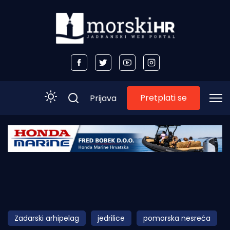
Pretplati se
Prijava
Početna
Morski plus
Morski TV
Obala
Zadarski arhipelag
jedrilice
pomorska nesreća
Otoci