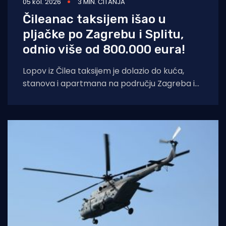
05 kol. 2026
3 MIN. ČITANJA
Čileanac taksijem išao u
pljačke po Zagrebu i Splitu,
odnio više od 800.000 eura!
Lopov iz Čilea taksijem je dolazio do kuća,
stanova i apartmana na području Zagreba i
Splita i počinio znatnu materijalnu