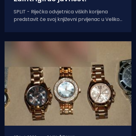
SPLIT - Riječka odvjetnica viških korijena
predstavit će svoj književni prvijenac u Velikoj
dvorani Gradske knjižnice Marka Marulića u
Splitu, u