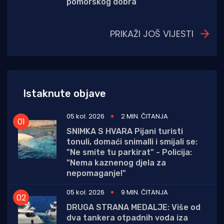
pomorskog dobra
PRIKAŽI JOŠ VIJESTI
Istaknute objave
05 kol. 2026
2 MIN. ČITANJA
SNIMKA S HVARA Pijani turisti
tonuli, domaći snimalli i smijali se:
"Ne smite tu parkirat" - Policija:
"Nema kaznenog djela za
nepomaganje!"
05 kol. 2026
9 MIN. ČITANJA
DRUGA STRANA MEDALJE: Više od
dva tankera otpadnih voda iza