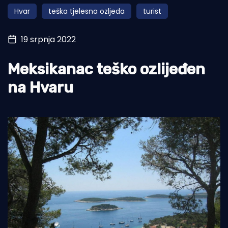
Hvar
teška tjelesna ozljeda
turist
Turizam i nautika
Pomorstvo
19 srpnja 2022
Ribolov
Meksikanac teško ozlijeđen
Ekologija
na Hvaru
Tradicija i kultura