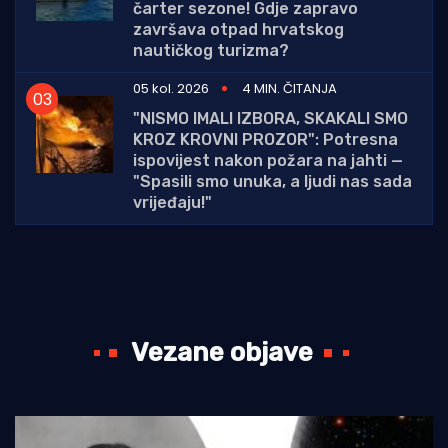
čarter sezone! Gdje zapravo
završava otpad hrvatskog
nautičkog turizma?
05 kol. 2026
4 MIN. ČITANJA
"NISMO IMALI IZBORA, SKAKALI SMO
KROZ KROVNI PROZOR": Potresna
ispovijest nakon požara na jahti —
"Spasili smo unuka, a ljudi nas sada
vrijeđaju!"
Vezane objave