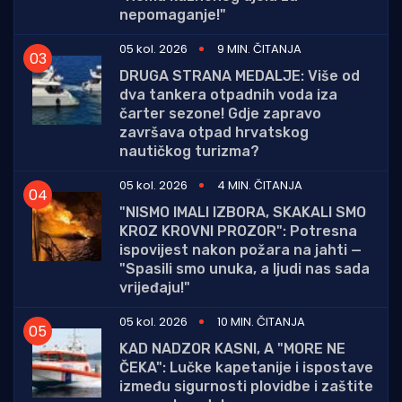
nepomaganje!"
05 kol. 2026
9 MIN. ČITANJA
DRUGA STRANA MEDALJE: Više od
dva tankera otpadnih voda iza
čarter sezone! Gdje zapravo
završava otpad hrvatskog
nautičkog turizma?
05 kol. 2026
4 MIN. ČITANJA
"NISMO IMALI IZBORA, SKAKALI SMO
KROZ KROVNI PROZOR": Potresna
ispovijest nakon požara na jahti —
"Spasili smo unuka, a ljudi nas sada
vrijeđaju!"
05 kol. 2026
10 MIN. ČITANJA
KAD NADZOR KASNI, A "MORE NE
ČEKA": Lučke kapetanije i ispostave
između sigurnosti plovidbe i zaštite