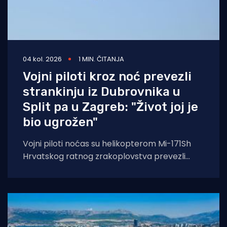
04 kol. 2026
1 MIN. ČITANJA
Vojni piloti kroz noć prevezli
strankinju iz Dubrovnika u
Split pa u Zagreb: "Život joj je
bio ugrožen"
Vojni piloti noćas su helikopterom Mi-171Sh
Hrvatskog ratnog zrakoplovstva prevezli
životno ugroženu stranu državljanku i
medicinski tim iz Opće