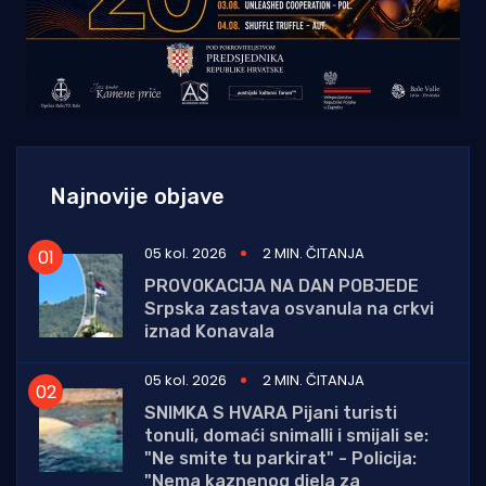
Najnovije objave
05 kol. 2026
2 MIN. ČITANJA
PROVOKACIJA NA DAN POBJEDE
Srpska zastava osvanula na crkvi
iznad Konavala
05 kol. 2026
2 MIN. ČITANJA
SNIMKA S HVARA Pijani turisti
tonuli, domaći snimalli i smijali se:
"Ne smite tu parkirat" - Policija:
"Nema kaznenog djela za