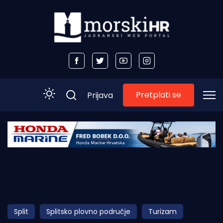
Pretplati se
Prijava
Početna
Morski plus
Morski TV
Obala
Split
Splitsko plovno područje
Turizam
Otoci