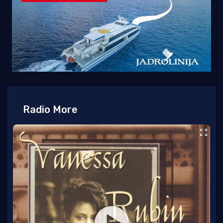
Radio More