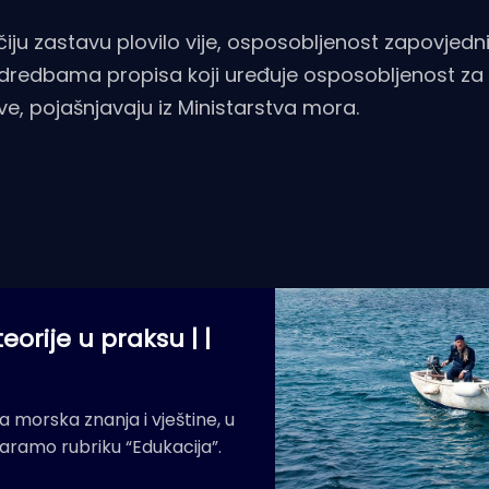
ju zastavu plovilo vije, osposobljenost zapovjedni
 odredbama propisa koji uređuje osposobljenost za
e, pojašnjavaju iz Ministarstva mora.
orije u praksu | |
morska znanja i vještine, u
aramo rubriku “Edukacija”.