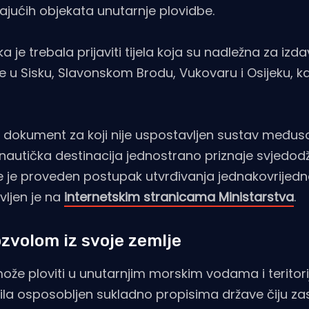
ajućih objekata unutarnje plovidbe.
je trebala prijaviti tijela koja su nadležna za izda
je u Sisku, Slavonskom Brodu, Vukovaru i Osijeku, k
ni dokument za koji nije uspostavljen sustav među
 nautička destinacija jednostrano priznaje svjedodž
je je proveden postupak utvrđivanja jednakovrijedn
vljen je na
internetskim stranicama Ministarstva
.
ozvolom iz svoje zemlje
može ploviti u unutarnjim morskim vodama i teritor
la osposobljen sukladno propisima države čiju zas