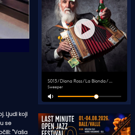
 Ljudi koji
su se
čili: "Vaša