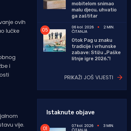
mobitelom snimao
malu djecu, uhvatio
ga zaštitar
vanje ovih
06 kol. 2026
2 MIN.
ao lučke
ČITANJA
Otok Pag u znaku
tradicije i vrhunske
zabave: Stižu „Paške
sobnog
litnje igre 2026.”!
be i
osti
PRIKAŽI JOŠ VIJESTI
Istaknute objave
ijalnom
tavu vije.
07 kol. 2026
3 MIN.
ČITANJA