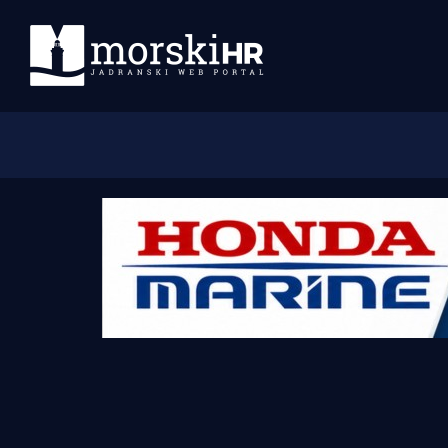
Početna
Morski plus
Morski TV
Obala
Otoci
Turizam i nautika