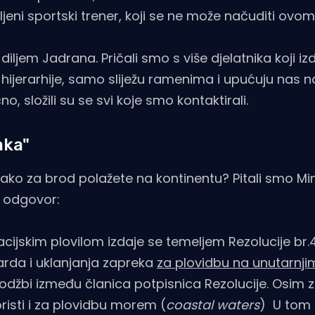
eni sportski trener, koji se ne može načuditi ovo
ljem Jadrana. Pričali smo s više djelatnika koji iz
ijerarhije, samo sliježu ramenima i upućuju nas n
o, složili su se svi koje smo kontaktirali.
aka"
i ako za brod polažete na kontinentu? Pitali smo Mi
e odgovor:
ijskim plovilom izdaje se temeljem Rezolucije br.
da i uklanjanja zapreka
za plovidbu na unutarnj
džbi između članica potpisnica Rezolucije. Osim 
isti i za plovidbu morem (
coastal waters
) U tom 