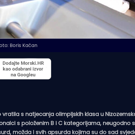
oto: Boris Kačan
ratila s natjecanja olimpijskih klasa u Nizozemskoj.
sionalci s položenim B i C kategorijama, neugodno 
surd, možda i svih apsurda kojima su do sad svjedo