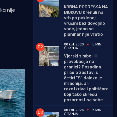
KOBNA POGREŠKA NA
ka nije
BIOKOVU Krenuli na
vrh po paklenoj
vrućini bez dovoljno
vode, jedan se
planinar nije vratio
06 kol. 2026
5 MIN.
ČITANJA
Vjerski simbol ili
provokacija na
granici? Pozadina
priče o zastavi s
četiri "S" daleko je
mračnija, ali
razotkriva i političare
koji tako skreću
pozornost sa sebe
06 kol. 2026
5 MIN.
ČITANJA