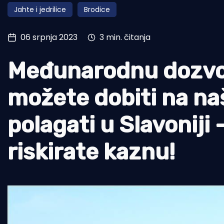
Jahte i jedrilice
Brodice
Pomorstvo
Ribolov
06 srpnja 2023
3 min. čitanja
Ekologija
Međunarodnu dozvolu
Tradicija i kultura
možete dobiti na naš
polagati u Slavoniji 
riskirate kaznu!