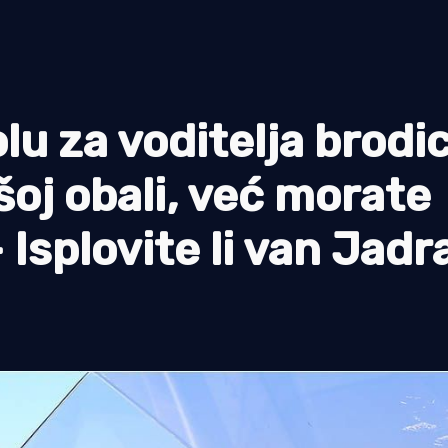
 za voditelja brodi
oj obali, već morate
- Isplovite li van Jadr