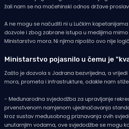
žali nam se na maćehinski odnos države proslavlj
A ne mogu se načuditi ni u Lučkim kapetanijama di
dozvole i zbog zabrane istupa u medijima mimo h
Ministarstvo mora. Ni njima nipošto ovo nije logičn
Ministarstvo pojasnilo u čemu je "kv
Zašto je dozvola s Jadrana bezvrijedna, a vrijed
mora, prometa i infrastrukture, odakle nam stiž
- Međunarodna svjedodžba za upravljanje rekreac
prvenstvenom namjenom ujednačavanja standar
kroz sustav međusobnog priznavanja ovih svjedo
unutarnjim vodama, ove svjedodžbe se mogu kor