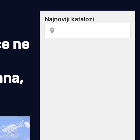
ce ne
ana,