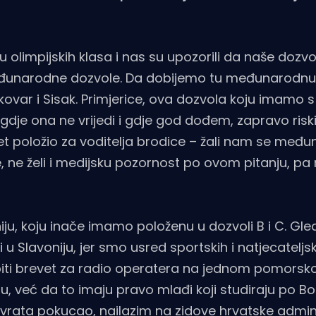
 olimpijskih klasa i nas su upozorili da naše dozvo
eđunarodne dozvole. Da dobijemo tu međunarodnu
ukovar i Sisak. Primjerice, ova dozvola koju imamo 
 gdje ona ne vrijedi i gdje god dođem, zapravo ris
et položio za voditelja brodice – žali nam se međ
ke, ne želi i medijsku pozornost po ovom pitanju, pa
ju, koju inače imamo položenu u dozvoli B i C. G
u Slavoniju, jer smo usred sportskih i natjecateljsk
iti brevet za radio operatera na jednom pomors
u, već da to imaju pravo mlađi koji studiraju po B
vrata pokucao, nailazim na zidove hrvatske admini