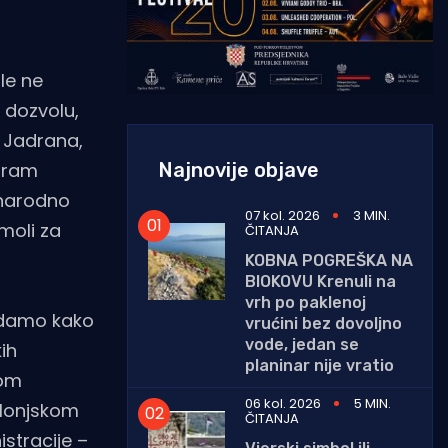
le ne
 dozvolu,
s Jadrana,
Najnovije objave
kiram
unarodno
07 kol. 2026
3 MIN.
 moli za
ČITANJA
KOBNA POGREŠKA NA
BIOKOVU Krenuli na
vrh po paklenoj
ledamo kako
vrućini bez dovoljno
vode, jedan se
ih
planinar nije vratio
kom
06 kol. 2026
5 MIN.
olonjskom
ČITANJA
stracije –