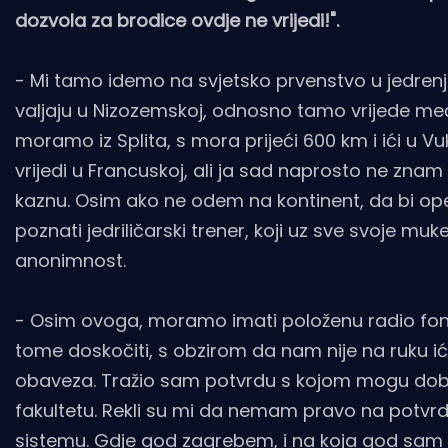
dozvola za brodice ovdje ne vrijedi!".
- Mi tamo idemo na svjetsko prvenstvo u jedrenju
valjaju u Nizozemskoj, odnosno tamo vrijede m
moramo iz Splita, s mora prijeći 600 km i ići u V
vrijedi u Francuskoj, ali ja sad naprosto ne znam
kaznu. Osim ako ne odem na kontinent, da bi op
poznati jedriličarski trener, koji uz sve svoje mu
anonimnost.
- Osim ovoga, moramo imati položenu radio foni
tome doskočiti, s obzirom da nam nije na ruku ići 
obaveza. Tražio sam potvrdu s kojom mogu dob
fakultetu. Rekli su mi da nemam pravo na potvrd
sistemu. Gdje god zagrebem, i na koja god sam 