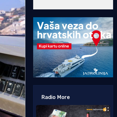
Radio More