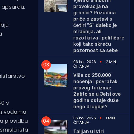
Vjerski simbol ili
m apsurdu.
provokacija na
granici? Pozadina
priče o zastavi s
daju
četiri "S" daleko je
mračnija, ali
a
razotkriva i političare
koji tako skreću
pozornost sa sebe
06 kol. 2026
2 MIN.
ČITANJA
nistarstvo
Više od 250.000
noćenja i povratak
pravog turizma:
Zašto se u Jelsi ove
godine ostaje duže
40 s
nego drugdje?
im vodama
06 kol. 2026
1 MIN.
za plovidbu
ČITANJA
smislu ista
Talijan u Istri